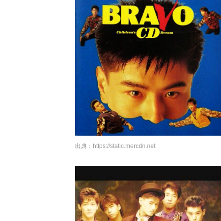
出典：
https://static.mercdn.net