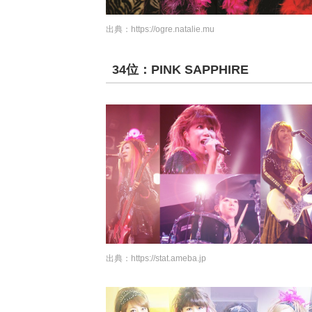
出典：
https://ogre.natalie.mu
34位：PINK SAPPHIRE
出典：
https://stat.ameba.jp