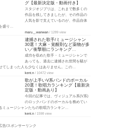
グ【最新決定版・動画付き】
スタジオジブリは、これまで数多くの
作品を残してきましたが、その作品の
人気を影で支えているのが、作品自体
を盛り…
maru._.wanwan
/ 1289 view
逮捕された歌手/ミュージシャン
30選！大麻・覚醒剤など薬物が多
い／衝撃順にランキング…
成功を収めた歌手・ミュージシャンで
あっても、過去に逮捕され世間を騒が
せてしまった人も少なくはありません。この…
kent.n
/ 10472 view
歌が上手いV系バンドのボーカル
20選！歌唱力ランキング【最新決
定版・動画あり】
今回の記事では、ヴィジュアル系(V系)
のロックバンドのボーカルを務めてい
るミュージシャンたちの歌唱力ランキン…
kent.n
/ 1598 view
広告/スポンサーリンク