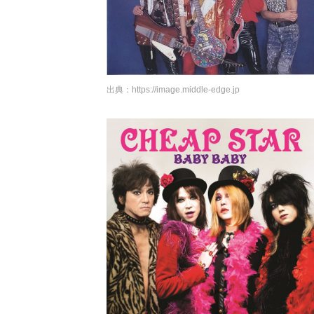
出典：
https://image.middle-edge.jp