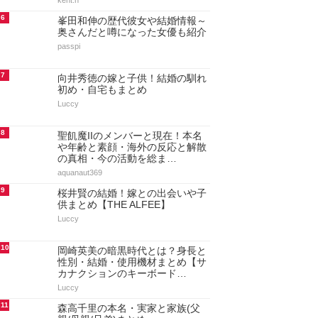
kent.n
6
峯田和伸の歴代彼女や結婚情報～
奥さんだと噂になった女優も紹介
passpi
7
向井秀徳の嫁と子供！結婚の馴れ
初め・自宅もまとめ
Luccy
8
聖飢魔IIのメンバーと現在！本名
や年齢と素顔・海外の反応と解散
の真相・今の活動を総ま…
aquanaut369
9
桜井賢の結婚！嫁との出会いや子
供まとめ【THE ALFEE】
Luccy
10
岡崎英美の暗黒時代とは？身長と
性別・結婚・使用機材まとめ【サ
カナクションのキーボード…
Luccy
11
森高千里の本名・実家と家族(父