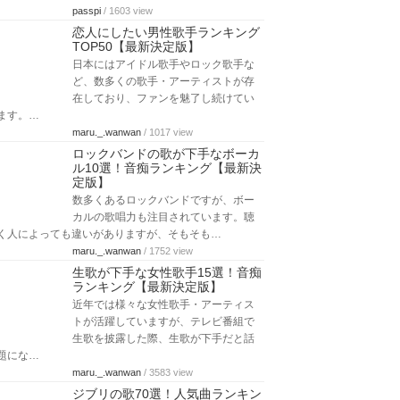
passpi
/ 1603 view
恋人にしたい男性歌手ランキング
TOP50【最新決定版】
日本にはアイドル歌手やロック歌手な
ど、数多くの歌手・アーティストが存
在しており、ファンを魅了し続けてい
ます。…
maru._.wanwan
/ 1017 view
ロックバンドの歌が下手なボーカ
ル10選！音痴ランキング【最新決
定版】
数多くあるロックバンドですが、ボー
カルの歌唱力も注目されています。聴
く人によっても違いがありますが、そもそも…
maru._.wanwan
/ 1752 view
生歌が下手な女性歌手15選！音痴
ランキング【最新決定版】
近年では様々な女性歌手・アーティス
トが活躍していますが、テレビ番組で
生歌を披露した際、生歌が下手だと話
題にな…
maru._.wanwan
/ 3583 view
ジブリの歌70選！人気曲ランキン