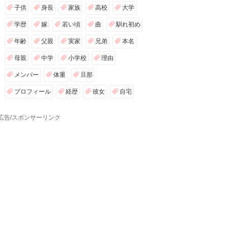
子供
身長
家族
高校
大学
学歴
嫁
若い頃
曲
馴れ初め
年齢
父親
実家
兄弟
本名
母親
中学
小学校
理由
メンバー
体重
旦那
プロフィール
経歴
彼女
自宅
広告/スポンサーリンク