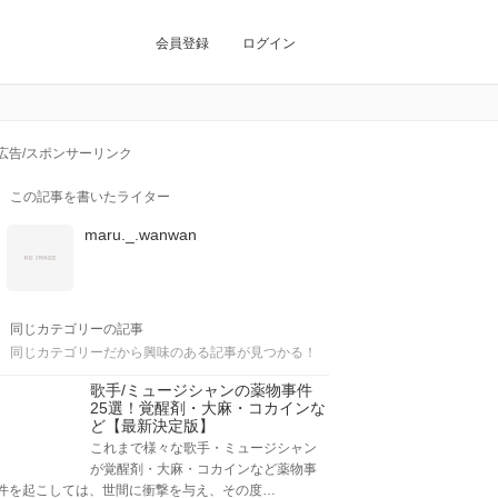
会員登録
ログイン
広告/スポンサーリンク
この記事を書いたライター
maru._.wanwan
同じカテゴリーの記事
同じカテゴリーだから興味のある記事が見つかる！
歌手/ミュージシャンの薬物事件
25選！覚醒剤・大麻・コカインな
ど【最新決定版】
これまで様々な歌手・ミュージシャン
が覚醒剤・大麻・コカインなど薬物事
件を起こしては、世間に衝撃を与え、その度…