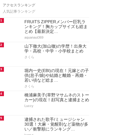
アクセスランキング
人気記事ランキング
1
FRUITS ZIPPERメンバー巨乳ラ
ンキング！胸カップサイズも総ま
とめ【最新決定…
aquanaut369
2
山下徹大(加山徹)の学歴！出身大
学・高校・中学・小学校まとめ
さくら
3
堀内一史(EBI)の現在！元嫁との子
供(息子/娘)や結婚と離婚・再婚・
若い頃など総ま…
さくら
4
橋浦麻美子(草野マサムネのストー
カー)の現在！顔写真と逮捕まとめ
Luccy
5
逮捕された歌手/ミュージシャン
30選！大麻・覚醒剤など薬物が多
い／衝撃順にランキング…