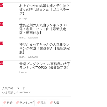
17
村上てつやの結婚や嫁と子供は？
彼女の噂も総まとめ【ゴスペラー
ズ】
passpi
18
世良公則の人気曲ランキング30
選！名曲・ヒット曲【最新決定
版・動画付き】
maru._.wanwan
19
神聖かまってちゃんの人気曲ラン
キング40選！動画付き【最新決定
版】
maru._.wanwan
20
音楽プロダクション/事務所の大手
ランキングTOP20【最新決定版】
kent.n
人気のキーワード
いま話題のキーワード
結婚
ランキング
現在
人気