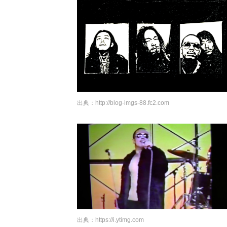
出典：
http://blog-imgs-88.fc2.com
出典：
https://i.ytimg.com