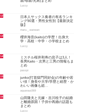
親/母親/兄弟)まとめ
Luccy
12
日本人サックス奏者の有名ランキ
ング90選・男性女性別【最新決定
版】
maru._.wanwan
13
櫻井海音(kaito)の学歴！出身大
学・高校・中学・小学校まとめ
Luccy
14
ミスチル桜井和寿の息子は3人！
長男Kaito・次男と三男の情報もま
とめ
passpi
15
junko(打首獄門同好会)の年齢や若
い頃！身長や大学/学歴と経歴・か
わいい画像も総…
aquanaut369
16
山田隆夫と元嫁・吉川桂子の結婚
と離婚原因！子供や再婚の話題も
まとめ
Luccy