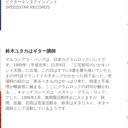
ビクターエンタテインメント
SPEEDSTAR RECORDS
鈴木ユタカはギター講師
マルコシアス・バンプは、日本のグラムロックバンドで
す。1989年（平成元年）12月9日、『三宅裕司のいかすバ
ンド天国』に出場。この日はすでに4週を勝ち抜いていたた
まの3代目グランドイカ天キングがかかった回であった。登
場時の紹介は「来るべきものはやっぱり来た。快楽と不条
理が螺旋状に極まる。ここにグラムロックの封印が解かれ
る」、キャッチフレーズは「メガトン・グラム・ロック」
でした。1996年1月、無期限活動停止に入りますが、秋
間、佐藤、石田は音楽活動を、鈴木はギタリスト、ギター
講師として活動しているようです。