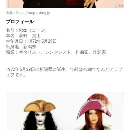
出典：
https://msp.c.yimg.jp
プロフィール
名前：Közi（コージ）
本名：萩野 貢士
生年月日：1972年5月29日
出身地：新潟県
職業：ギタリスト、シンセシスト、作曲家、作詞家
1972年5月29日に新潟県に誕生。年齢は48歳でなんとアラフ
ィフです。