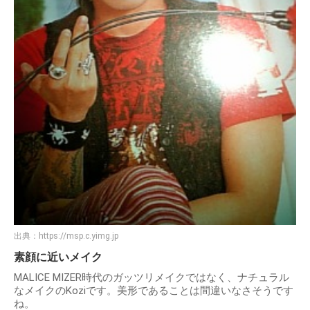
出典：
https://msp.c.yimg.jp
素顔に近いメイク
MALICE MIZER時代のガッツリメイクではなく、ナチュラル
なメイクのKoziです。美形であることは間違いなさそうです
ね。