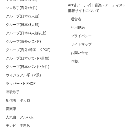
Arty[アーティ]｜音楽・アーティスト
ソロ歌手(海外/女性)
情報サイトについて
グループ(日本/2人組)
運営者
グループ(日本/3人組)
利用規約
グループ(日本/4人組以上)
プライバシー
グループ(海外/バンド)
サイトマップ
グループ(海外/韓国・K-POP)
お問い合せ
グループ(日本/バンド/男性)
PC版
グループ(日本/バンド/女性)
ヴィジュアル系（V系）
ラッパー・HIPHOP
演歌歌手
配信者・ボカロ
音楽家
人気曲・アルバム
テレビ・主題歌