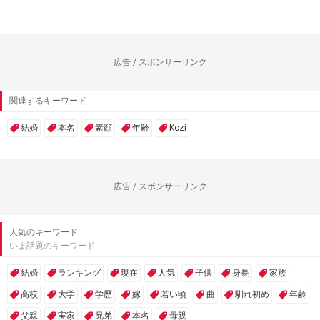
広告 / スポンサーリンク
関連するキーワード
結婚
本名
素顔
年齢
Kozi
広告 / スポンサーリンク
人気のキーワード
いま話題のキーワード
結婚
ランキング
現在
人気
子供
身長
家族
高校
大学
学歴
嫁
若い頃
曲
馴れ初め
年齢
父親
実家
兄弟
本名
母親