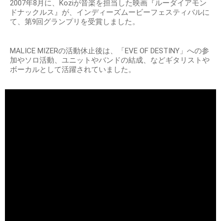
2007年8月に、Koziが音楽を担当した映画『ルーダイアモン
ドナックルス』が、インディーズムービーフェスティバルに
て、第9回グランプリを受賞しました。
MALICE MIZERの活動休止後は、「EVE OF DESTINY」への参
加やソロ活動、ユニットやバンドの結成、などギタリストや
ボーカルとして活躍されていました。