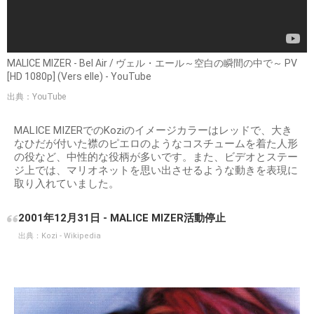
MALICE MIZER - Bel Air / ヴェル・エール～空白の瞬間の中で～ PV
[HD 1080p] (Vers elle) - YouTube
出典：YouTube
MALICE MIZERでのKoziのイメージカラーはレッドで、大き
なひだが付いた襟のピエロのようなコスチュームを着た人形
の役など、中性的な役柄が多いです。また、ビデオとステー
ジ上では、マリオネットを思い出させるような動きを表現に
取り入れていました。
2001年12月31日 - MALICE MIZER活動停止
出典：
Kozi - Wikipedia