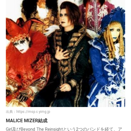
出典：
https://msp.c.yimg.jp
MALICE MIZER結成
Girl及びBeyond The Reinsightという2つのバンドを経て、ア