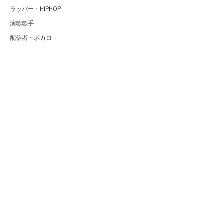
ラッパー・HIPHOP
演歌歌手
配信者・ボカロ
音楽家
人気曲・アルバム
テレビ・主題歌
ランキング
Copyright (C) Arty[アーティ]｜音楽・アーティスト情報サイト