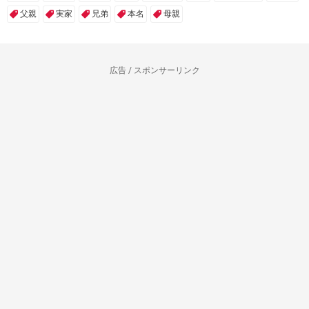
父親
実家
兄弟
本名
母親
広告 / スポンサーリンク