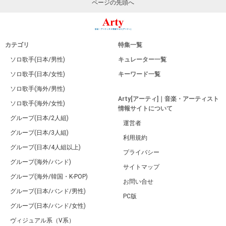
ページの先頭へ
カテゴリ
特集一覧
ソロ歌手(日本/男性)
キュレーター一覧
ソロ歌手(日本/女性)
キーワード一覧
ソロ歌手(海外/男性)
Arty[アーティ]｜音楽・アーティスト
ソロ歌手(海外/女性)
情報サイトについて
グループ(日本/2人組)
運営者
グループ(日本/3人組)
利用規約
グループ(日本/4人組以上)
プライバシー
グループ(海外/バンド)
サイトマップ
グループ(海外/韓国・K-POP)
お問い合せ
グループ(日本/バンド/男性)
PC版
グループ(日本/バンド/女性)
ヴィジュアル系（V系）