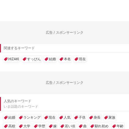
広告 / スポンサーリンク
関連するキーワード
HIZAKI
すっぴん
結婚
本名
現在
広告 / スポンサーリンク
人気のキーワード
いま話題のキーワード
結婚
ランキング
現在
人気
子供
身長
家族
高校
大学
学歴
嫁
若い頃
曲
馴れ初め
年齢