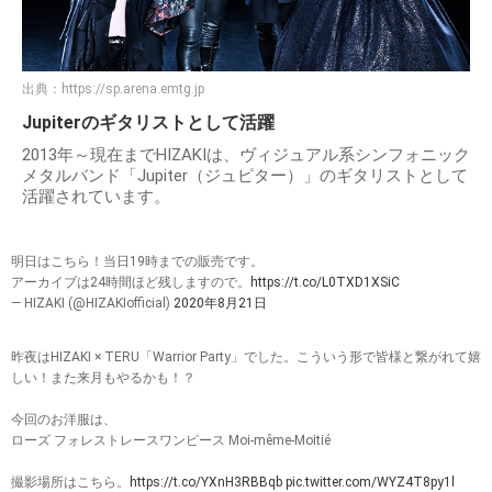
出典：
https://sp.arena.emtg.jp
Jupiterのギタリストとして活躍
2013年～現在までHIZAKIは、ヴィジュアル系シンフォニック
メタルバンド「Jupiter（ジュピター）」のギタリストとして
活躍されています。
明日はこちら！当日19時までの販売です。
アーカイブは24時間ほど残しますので。
https://t.co/L0TXD1XSiC
— HIZAKI (@HIZAKIofficial)
2020年8月21日
昨夜はHIZAKI × TERU「Warrior Party」でした。こういう形で皆様と繋がれて嬉
しい！また来月もやるかも！？
今回のお洋服は、
ローズ フォレストレースワンピース Moi-même-Moitié
撮影場所はこちら。
https://t.co/YXnH3RBBqb
pic.twitter.com/WYZ4T8py1l