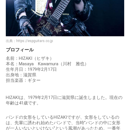
出典：
https://espguitars.co.jp
プロフィール
名前：HIZAKI（ヒザキ）
本名：Masaya Kawamura（川村 雅也）
生年月日：1979年2月17日
出身地：滋賀県
担当楽器：ギター
HIZAKIは、1979年2月17日に滋賀県に誕生しました。現在の
年齢は41歳です。
バンドの女形をしているHIZAKIですが、女形をしているの
は、先輩に誘われ始めたバンドで、当時”バンドの中に女形
が一人いないといけない”という風潮があったため、一番年