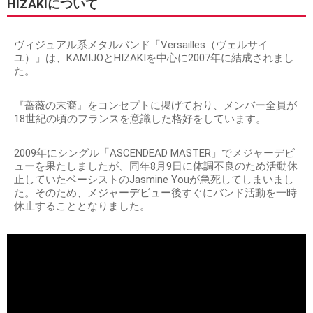
HIZAKIについて
ヴィジュアル系メタルバンド「Versailles（ヴェルサイ
ユ）」は、KAMIJOとHIZAKIを中心に2007年に結成されまし
た。
『薔薇の末裔』をコンセプトに掲げており、メンバー全員が
18世紀の頃のフランスを意識した格好をしています。
2009年にシングル「ASCENDEAD MASTER」でメジャーデビ
ューを果たしましたが、同年8月9日に体調不良のため活動休
止していたベーシストのJasmine Youが急死してしまいまし
た。そのため、メジャーデビュー後すぐにバンド活動を一時
休止することとなりました。