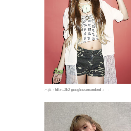
出典：
https://lh3.googleusercontent.com