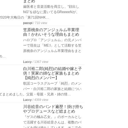
まとめ
歯医者と音楽活動を両立し、“顔出し
NG”を頑なに貫いてるGReeeeNが、
2020年大晦日の「第71回NHK…
passpi
/ 710 view
笠原桃奈のアンジュルム卒業理
由！かわいそうな理由もまとめ
ハロプロ「アンジュルム」の元メンバ
ーで現在は「ME:I」として活動する笠
原桃奈のアンジュルム卒業理由をまと
め…
Luccy
/ 1367 view
白川裕二郎(純烈)の結婚や嫁と子
供！実家の姉など家族もまとめ
【純烈のメンバー】
歌謡コーラスグループ「純烈」のメン
バー・白川裕二郎の家族と結婚につい
てまとめました。父親・母親・兄弟・姉の情…
Luccy
/ 4359 view
川谷絵音のバンド遍歴！掛け持ち
やプロデュースなど総まとめ
『ゲスの極み乙女。』のボーカルとし
て活躍する川谷絵音さんは、複数のバ
ンドを掛け持ちしています。そこで今