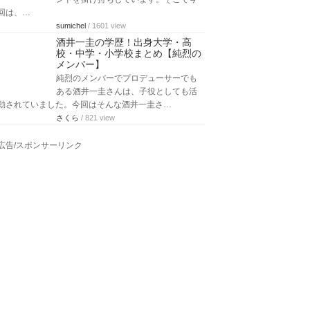
回は、…
sumichel
/ 1601 view
酒井一圭の学歴！出身大学・高
校・中学・小学校まとめ【純烈の
メンバー】
純烈のメンバーでプロデューサーでも
ある酒井一圭さんは、子役としても活
動されていました。今回はそんな酒井一圭さ…
さくら
/ 821 view
広告/スポンサーリンク