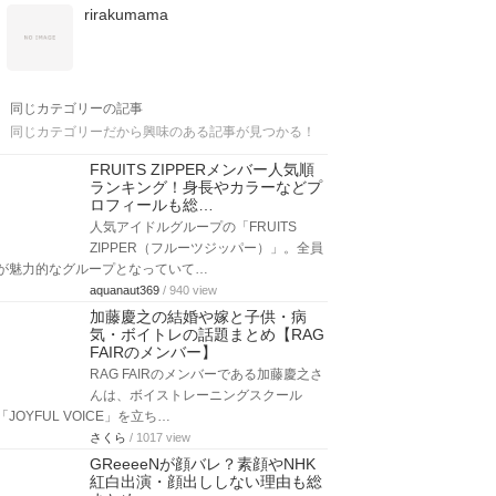
rirakumama
同じカテゴリーの記事
同じカテゴリーだから興味のある記事が見つかる！
FRUITS ZIPPERメンバー人気順
ランキング！身長やカラーなどプ
ロフィールも総…
人気アイドルグループの「FRUITS
ZIPPER（フルーツジッパー）」。全員
が魅力的なグループとなっていて…
aquanaut369
/ 940 view
加藤慶之の結婚や嫁と子供・病
気・ボイトレの話題まとめ【RAG
FAIRのメンバー】
RAG FAIRのメンバーである加藤慶之さ
んは、ボイストレーニングスクール
「JOYFUL VOICE」を立ち…
さくら
/ 1017 view
GReeeeNが顔バレ？素顔やNHK
紅白出演・顔出ししない理由も総