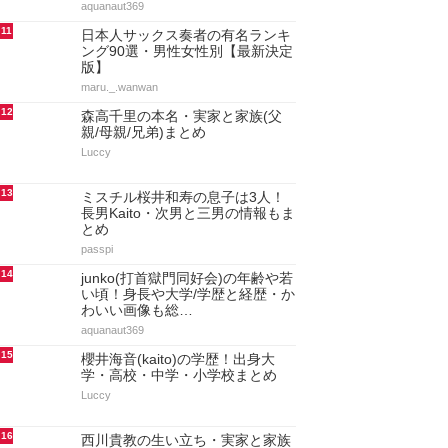
aquanaut369
11
日本人サックス奏者の有名ランキ
ング90選・男性女性別【最新決定
版】
maru._.wanwan
12
森高千里の本名・実家と家族(父
親/母親/兄弟)まとめ
Luccy
13
ミスチル桜井和寿の息子は3人！
長男Kaito・次男と三男の情報もま
とめ
passpi
14
junko(打首獄門同好会)の年齢や若
い頃！身長や大学/学歴と経歴・か
わいい画像も総…
aquanaut369
15
櫻井海音(kaito)の学歴！出身大
学・高校・中学・小学校まとめ
Luccy
16
西川貴教の生い立ち・実家と家族