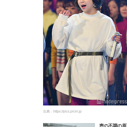
出典：
https://pics.prcm.jp
声の不調の原