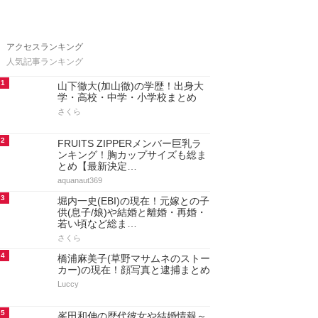
アクセスランキング
人気記事ランキング
1
山下徹大(加山徹)の学歴！出身大
学・高校・中学・小学校まとめ
さくら
2
FRUITS ZIPPERメンバー巨乳ラ
ンキング！胸カップサイズも総ま
とめ【最新決定…
aquanaut369
3
堀内一史(EBI)の現在！元嫁との子
供(息子/娘)や結婚と離婚・再婚・
若い頃など総ま…
さくら
4
橋浦麻美子(草野マサムネのストー
カー)の現在！顔写真と逮捕まとめ
Luccy
5
峯田和伸の歴代彼女や結婚情報～