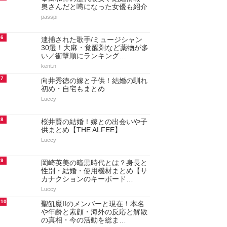
奥さんだと噂になった女優も紹介
passpi
6
逮捕された歌手/ミュージシャン
30選！大麻・覚醒剤など薬物が多
い／衝撃順にランキング…
kent.n
7
向井秀徳の嫁と子供！結婚の馴れ
初め・自宅もまとめ
Luccy
8
桜井賢の結婚！嫁との出会いや子
供まとめ【THE ALFEE】
Luccy
9
岡崎英美の暗黒時代とは？身長と
性別・結婚・使用機材まとめ【サ
カナクションのキーボード…
Luccy
10
聖飢魔IIのメンバーと現在！本名
や年齢と素顔・海外の反応と解散
の真相・今の活動を総ま…