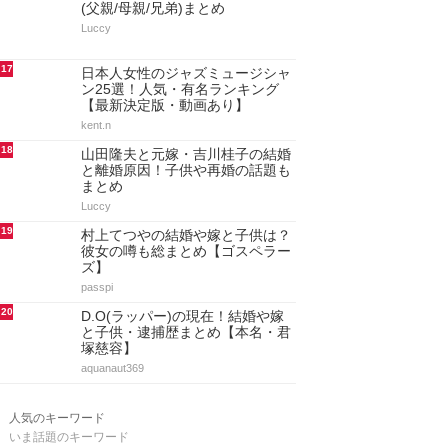
(父親/母親/兄弟)まとめ
Luccy
17
日本人女性のジャズミュージシャ
ン25選！人気・有名ランキング
【最新決定版・動画あり】
kent.n
18
山田隆夫と元嫁・吉川桂子の結婚
と離婚原因！子供や再婚の話題も
まとめ
Luccy
19
村上てつやの結婚や嫁と子供は？
彼女の噂も総まとめ【ゴスペラー
ズ】
passpi
20
D.O(ラッパー)の現在！結婚や嫁
と子供・逮捕歴まとめ【本名・君
塚慈容】
aquanaut369
人気のキーワード
いま話題のキーワード