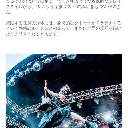
まるで刀の代わりにギターで叩き斬るような攻撃的なプレイ
スタイルから、“サムライギタリスト”の異名をもつMIYAVIさ
ん。
躍動する長身の身体には、象徴的なタトゥーがチラ見えする
という魅惑のルックスと相まって、まさに世界の度肝を抜い
たギタリストだと言えます。