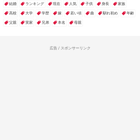
結婚
ランキング
現在
人気
子供
身長
家族
高校
大学
学歴
嫁
若い頃
曲
馴れ初め
年齢
父親
実家
兄弟
本名
母親
広告 / スポンサーリンク