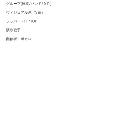
グループ(日本/バンド/女性)
ヴィジュアル系（V系）
ラッパー・HIPHOP
演歌歌手
配信者・ボカロ
音楽家
人気曲・アルバム
テレビ・主題歌
ランキング
Copyright (C) Arty[アーティ]｜音楽・アーティスト情報サイト