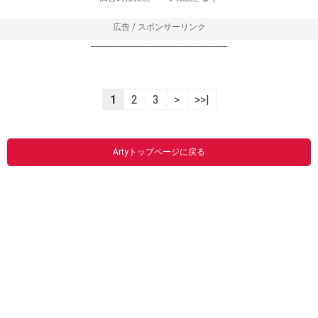
広告 / スポンサーリンク
----------------------------------------------------------------
1
2
3
>
>>|
Artyトップページに戻る