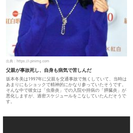
出典：
https://i.pinimg.com
父親が事故死し、自身も病気で苦しんだ
坂本冬美は1997年に父親を交通事故で無くしていて、当時は
あまりにもショックで精神的にかなり参っていたそうです。
そんな中で彼女は「虫垂炎」での入院や持病の「膵臓炎」が
悪化しますが、過密スケジュールをこなしていたんだそうで
す。