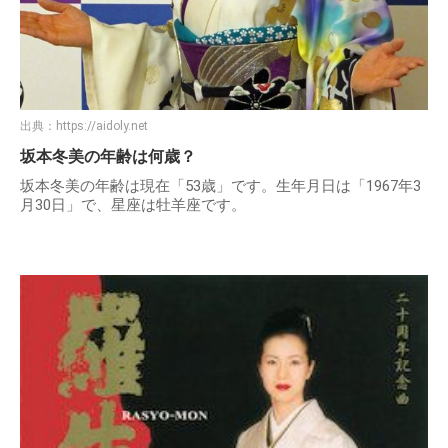
出典：
https://aidoly.net
坂本冬美の年齢は何歳？
坂本冬美の年齢は現在「53歳」です。生年月日は「1967年3
月30日」で、星座は牡羊座です。