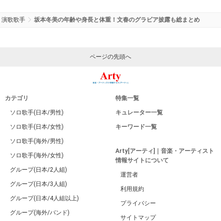
演歌歌手
坂本冬美の年齢や身長と体重！文春のグラビア披露も総まとめ
ページの先頭へ
カテゴリ
特集一覧
ソロ歌手(日本/男性)
キュレーター一覧
ソロ歌手(日本/女性)
キーワード一覧
ソロ歌手(海外/男性)
Arty[アーティ]｜音楽・アーティスト
ソロ歌手(海外/女性)
情報サイトについて
グループ(日本/2人組)
運営者
グループ(日本/3人組)
利用規約
グループ(日本/4人組以上)
プライバシー
グループ(海外/バンド)
サイトマップ