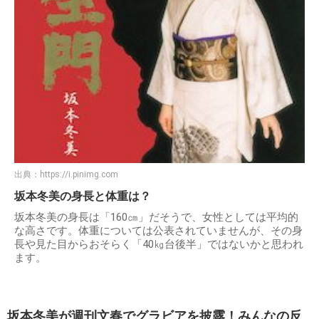
出典：
https://i.pinimg.com
坂本冬美の身長と体重は？
坂本冬美の身長は「160㎝」だそうで、女性としては平均的
な高さです。体重については公表されていませんが、その身
長や見た目からおそらく「40㎏台後半」ではないかと思われ
ます。
坂本冬美が週刊文春でグラビアを披露！みんなの反