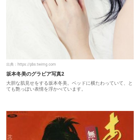
出典：
https://pbs.twimg.com
坂本冬美のグラビア写真2
大胆な肌見せをする坂本冬美。ベッドに横たわっていて、と
ても艶っぽい表情を浮かべています。