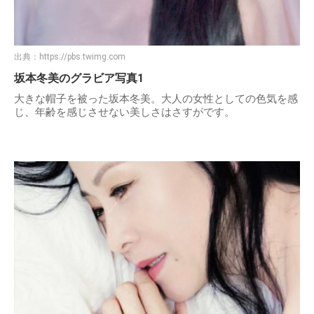
出典：
https://pbs.twimg.com
坂本冬美のグラビア写真1
大きな帽子を被った坂本冬美。大人の女性としての色気を感
じ、年齢を感じさせない美しさはさすがです。