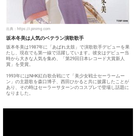
出典：
https://i.pinimg.com
坂本冬美は人気のベテラン演歌歌手
坂本冬美は1987年に「あばれ太鼓」で演歌歌手デビューを果
たし、現在でも第一線で活躍しています。彼女はデビュー当
時から大きな人気を集め、「第29回日本レコード大賞新人
賞」を受賞。
1993年にはNHK紅白歌合戦にて「美少女戦士セーラームー
ン」の主題歌を森口博子、西田ひかると共に披露したことが
あり、その時はセーラーサターンのコスプレで登場し話題に
なりました。