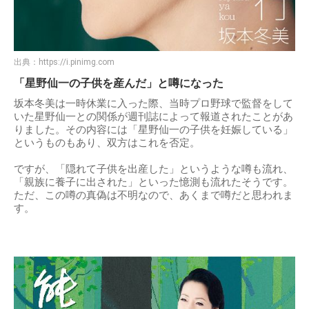
出典：
https://i.pinimg.com
「星野仙一の子供を産んだ」と噂になった
坂本冬美は一時休業に入った際、当時プロ野球で監督をして
いた星野仙一との関係が週刊誌によって報道されたことがあ
りました。その内容には「星野仙一の子供を妊娠している」
というものもあり、双方はこれを否定。
ですが、「隠れて子供を出産した」というような噂も流れ、
「親族に養子に出された」といった憶測も流れたそうです。
ただ、この噂の真偽は不明なので、あくまで噂だと思われま
す。