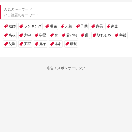
人気のキーワード
いま話題のキーワード
結婚
ランキング
現在
人気
子供
身長
家族
高校
大学
学歴
嫁
若い頃
曲
馴れ初め
年齢
父親
実家
兄弟
本名
母親
広告 / スポンサーリンク