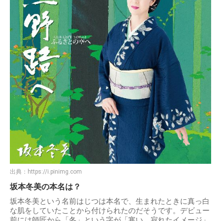
出典：
https://i.pinimg.com
坂本冬美の本名は？
坂本冬美という名前はじつは本名で、生まれたときに真っ白
な肌をしていたことから付けられたのだそうです。デビュー
前には師匠から「冬」という字が「寒い、寂れたイメージ」