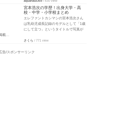
aquanaut369
/ 830 view
宮本浩次の学歴！出身大学・高
校・中学・小学校まとめ
エレファントカシマシの宮本浩次さん
は乳幼児成長記録のモデルとして「1歳
にして立つ」というタイトルで写真が
掲載…
さくら
/ 771 view
広告/スポンサーリンク