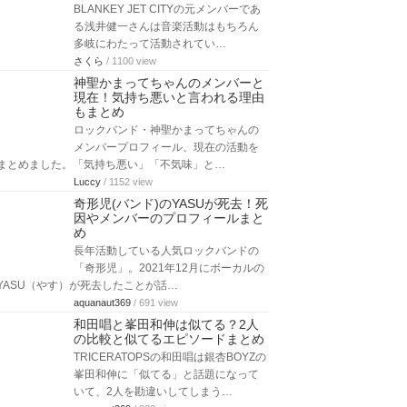
BLANKEY JET CITYの元メンバーであ
る浅井健一さんは音楽活動はもちろん
多岐にわたって活動されてい…
さくら
/ 1100 view
神聖かまってちゃんのメンバーと
現在！気持ち悪いと言われる理由
もまとめ
ロックバンド・神聖かまってちゃんの
メンバープロフィール、現在の活動を
まとめました。「気持ち悪い」「不気味」と…
Luccy
/ 1152 view
奇形児(バンド)のYASUが死去！死
因やメンバーのプロフィールまと
め
長年活動している人気ロックバンドの
「奇形児」。2021年12月にボーカルの
YASU（やす）が死去したことが話…
aquanaut369
/ 691 view
和田唱と峯田和伸は似てる？2人
の比較と似てるエピソードまとめ
TRICERATOPSの和田唱は銀杏BOYZの
峯田和伸に「似てる」と話題になって
いて、2人を勘違いしてしまう…