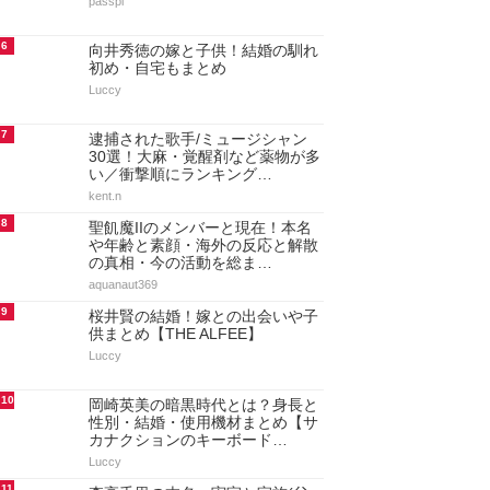
passpi
6
向井秀徳の嫁と子供！結婚の馴れ
初め・自宅もまとめ
Luccy
7
逮捕された歌手/ミュージシャン
30選！大麻・覚醒剤など薬物が多
い／衝撃順にランキング…
kent.n
8
聖飢魔IIのメンバーと現在！本名
や年齢と素顔・海外の反応と解散
の真相・今の活動を総ま…
aquanaut369
9
桜井賢の結婚！嫁との出会いや子
供まとめ【THE ALFEE】
Luccy
10
岡崎英美の暗黒時代とは？身長と
性別・結婚・使用機材まとめ【サ
カナクションのキーボード…
Luccy
11