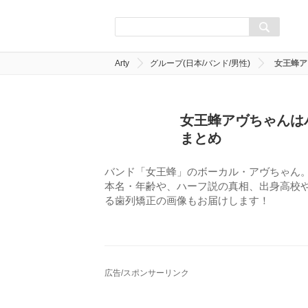
Arty
グループ(日本/バンド/男性)
女王蜂ア
女王蜂アヴちゃんは
まとめ
バンド「女王蜂」のボーカル・アヴちゃん
本名・年齢や、ハーフ説の真相、出身高校
る歯列矯正の画像もお届けします！
広告/スポンサーリンク