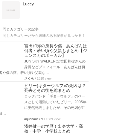
Luccy
同じカテゴリーの記事
同じカテゴリーだから興味のある記事が見つかる！
宮田和弥の身長や傷！あんぱんは
何者・若い頃や父親もまとめ【ジ
ュンスカのボーカル】
JUN SKY WALKER(S)宮田和弥さんの
身長などプロフィール、あんぱんは何
者や傷の謎、若い頃や父親な…
さくら
/ 1310 view
ビリー(ギターウルフ)の死因は？
死去とその後を総まとめ
ロックバンド「ギターウルフ」のベー
スとして活動していたビリー。2005年
に突然死去しましたが、その死因が注
目…
aquanaut369
/ 1389 view
浅井健一の学歴！出身大学・高
校・中学・小学校まとめ