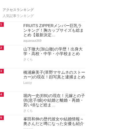
アクセスランキング
人気記事ランキング
1
FRUITS ZIPPERメンバー巨乳ラ
ンキング！胸カップサイズも総ま
とめ【最新決定…
aquanaut369
2
山下徹大(加山徹)の学歴！出身大
学・高校・中学・小学校まとめ
さくら
3
橋浦麻美子(草野マサムネのストー
カー)の現在！顔写真と逮捕まとめ
Luccy
4
堀内一史(EBI)の現在！元嫁との子
供(息子/娘)や結婚と離婚・再婚・
若い頃など総ま…
さくら
5
峯田和伸の歴代彼女や結婚情報～
奥さんだと噂になった女優も紹介