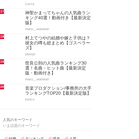
Luccy
17
神聖かまってちゃんの人気曲ラン
キング40選！動画付き【最新決定
版】
maru._.wanwan
18
村上てつやの結婚や嫁と子供は？
彼女の噂も総まとめ【ゴスペラー
ズ】
passpi
19
世良公則の人気曲ランキング30
選！名曲・ヒット曲【最新決定
版・動画付き】
maru._.wanwan
20
音楽プロダクション/事務所の大手
ランキングTOP20【最新決定版】
kent.n
人気のキーワード
いま話題のキーワード
結婚
ランキング
現在
人気