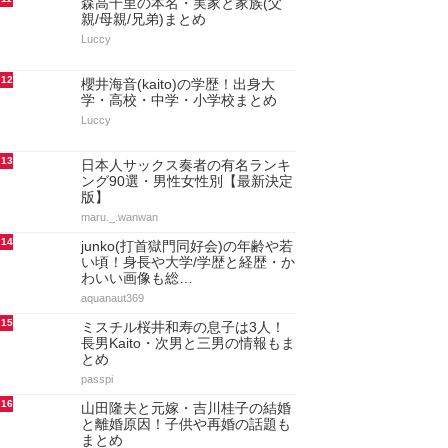
森高千里の本名・実家と家族(父
親/母親/兄弟)まとめ
Luccy
12
櫻井海音(kaito)の学歴！出身大
学・高校・中学・小学校まとめ
Luccy
13
日本人サックス奏者の有名ランキ
ング90選・男性女性別【最新決定
版】
maru._.wanwan
14
junko(打首獄門同好会)の年齢や若
い頃！身長や大学/学歴と経歴・か
わいい画像も総…
aquanaut369
15
ミスチル桜井和寿の息子は3人！
長男Kaito・次男と三男の情報もま
とめ
passpi
16
山田隆夫と元嫁・吉川桂子の結婚
と離婚原因！子供や再婚の話題も
まとめ