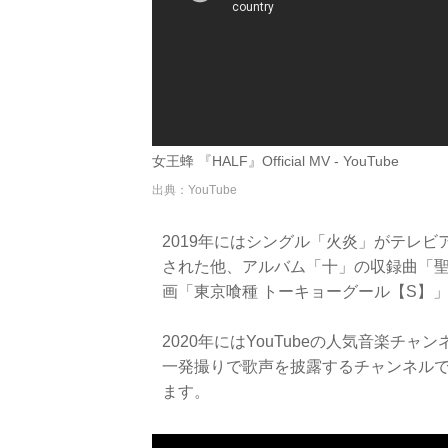
女王蜂 『HALF』Official MV - YouTube
出典：YouTube
2019年にはシングル「火炎」がテレ
された他、アルバム「十」の収録曲「聖戦」
画「東京喰種 トーキョーグール【S】
2020年にはYouTubeの人気音楽チャンネ
一発撮りで歌声を披露するチャンネルで
ます。