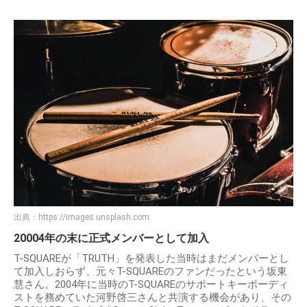
出典：
https://images.unsplash.com
20004年の末に正式メンバーとして加入
T-SQUAREが「TRUTH」を発表した当時はまだメンバーとし
て加入しおらず、元々T-SQUAREのファンだったという坂東
慧さん。2004年に当時のT-SQUAREのサポートキーボーディ
ストを務めていた河野啓三さんと共演する機会があり、その