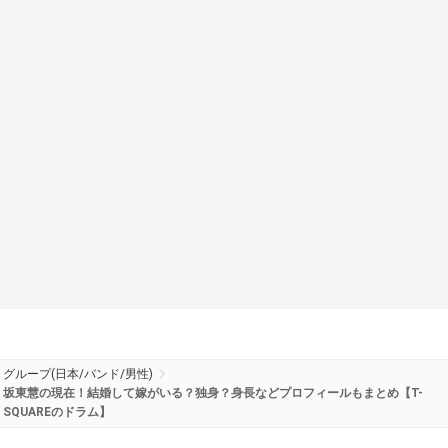
グループ(日本/バンド/男性)
坂東慧の現在！結婚して嫁がいる？独身？身長などプロフィールもまとめ【T-
SQUAREのドラム】