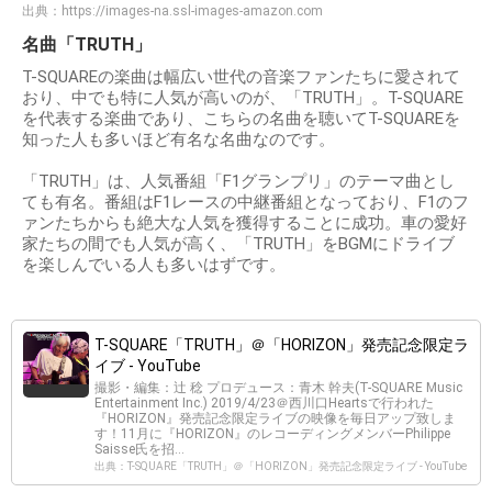
出典：
https://images-na.ssl-images-amazon.com
名曲「TRUTH」
T-SQUAREの楽曲は幅広い世代の音楽ファンたちに愛されて
おり、中でも特に人気が高いのが、「TRUTH」。T-SQUARE
を代表する楽曲であり、こちらの名曲を聴いてT-SQUAREを
知った人も多いほど有名な名曲なのです。
「TRUTH」は、人気番組「F1グランプリ」のテーマ曲とし
ても有名。番組はF1レースの中継番組となっており、F1のフ
ァンたちからも絶大な人気を獲得することに成功。車の愛好
家たちの間でも人気が高く、「TRUTH」をBGMにドライブ
を楽しんでいる人も多いはずです。
T-SQUARE「TRUTH」＠「HORIZON」発売記念限定ラ
イブ - YouTube
撮影・編集：辻 稔 プロデュース：青木 幹夫(T-SQUARE Music
Entertainment Inc.) 2019/4/23＠西川口Heartsで行われた
『HORIZON』発売記念限定ライブの映像を毎日アップ致しま
す！11月に『HORIZON』のレコーディングメンバーPhilippe
Saisse氏を招...
出典：T-SQUARE「TRUTH」＠「HORIZON」発売記念限定ライブ - YouTube