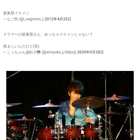
坂東慧イケメン
— なご民 (@_nagomin_)
2012年4月25日
ドラマーの坂東慧さん、めっちゃイケメンじゃない？
羨ましいんだけど(笑)
— こっちゃん@虹🍖🎹 (@ainiyuku_LGMjoy)
2020年9月28日