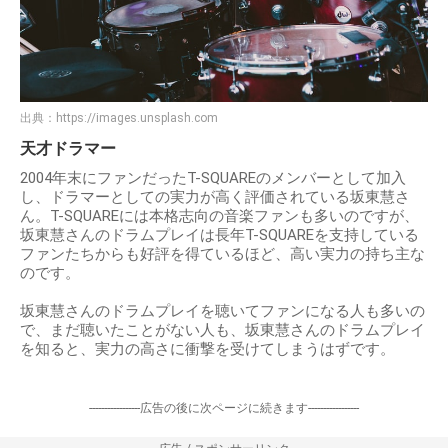
出典：
https://images.unsplash.com
天才ドラマー
2004年末にファンだったT-SQUAREのメンバーとして加入
し、ドラマーとしての実力が高く評価されている坂東慧さ
ん。T-SQUAREには本格志向の音楽ファンも多いのですが、
坂東慧さんのドラムプレイは長年T-SQUAREを支持している
ファンたちからも好評を得ているほど、高い実力の持ち主な
のです。
坂東慧さんのドラムプレイを聴いてファンになる人も多いの
で、まだ聴いたことがない人も、坂東慧さんのドラムプレイ
を知ると、実力の高さに衝撃を受けてしまうはずです。
-----------------広告の後に次ページに続きます-----------------