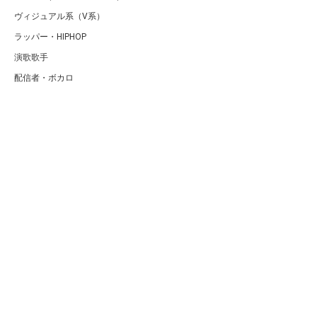
ヴィジュアル系（V系）
ラッパー・HIPHOP
演歌歌手
配信者・ボカロ
音楽家
人気曲・アルバム
テレビ・主題歌
ランキング
Copyright (C) Arty[アーティ]｜音楽・アーティスト情報サイト