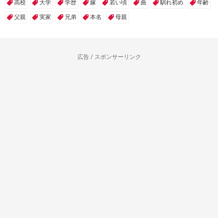
高校
大学
学歴
嫁
若い頃
曲
馴れ初め
年齢
父親
実家
兄弟
本名
母親
広告 / スポンサーリンク