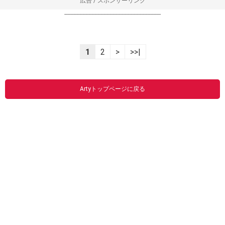
広告 / スポンサーリンク
----------------------------------------------------------------
1
2
>
>>|
Artyトップページに戻る