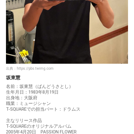
出典：
https://pbs.twimg.com
坂東慧
名前：坂東慧（ばんどうさとし）
生年月日：1983年8月19日
出身地：大阪府
職業：ミュージシャン
T-SQUAREでの担当パート：ドラムス
主なリリース作品
T-SQUAREのオリジナルアルバム
2005年4月20日 PASSION FLOWER