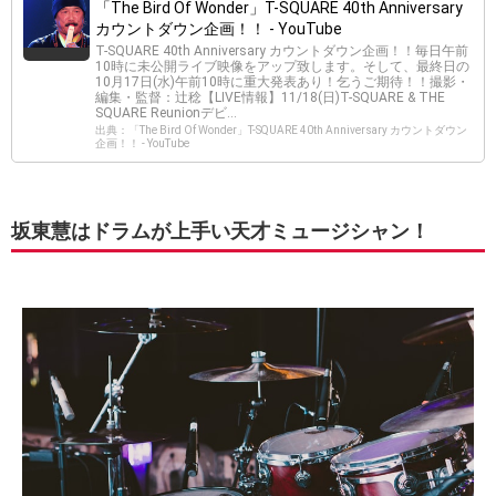
「The Bird Of Wonder」T-SQUARE 40th Anniversary
カウントダウン企画！！ - YouTube
T-SQUARE 40th Anniversary カウントダウン企画！！毎日午前
10時に未公開ライブ映像をアップ致します。そして、最終日の
10月17日(水)午前10時に重大発表あり！乞うご期待！！撮影・
編集・監督：辻稔【LIVE情報】11/18(日)T-SQUARE & THE
SQUARE Reunionデビ...
出典：「The Bird Of Wonder」T-SQUARE 40th Anniversary カウントダウン
企画！！ - YouTube
坂東慧はドラムが上手い天才ミュージシャン！