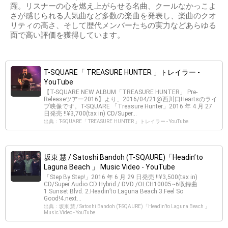
躍。リスナーの心を燃え上がらせる名曲、クールなかっこよ
さが感じられる人気曲など多数の楽曲を発表し、楽曲のクオ
リティの高さ、そして歴代メンバーたちの実力などあらゆる
面で高い評価を獲得しています。
T-SQUARE「 TREASURE HUNTER 」トレイラー -
YouTube
【T-SQUARE NEW ALBUM「TREASURE HUNTER」 Pre-
Releaseツアー2016】より、2016/04/21@西川口Heartsのライ
ブ映像です。T-SQUARE 「Treasure Hunter」2016 年 4 月 27
日発売 !!¥3,700(tax in) CD/Super...
出典：T-SQUARE「 TREASURE HUNTER 」トレイラー - YouTube
坂東 慧 / Satoshi Bandoh (T-SQAURE)「Headin’to
Laguna Beach 」 Music Video - YouTube
「Step By Step!」2016 年 6 月 29 日発売 !!¥3,500(tax in)
CD/Super Audio CD Hybrid / DVD /OLCH10005~6収録曲
1.Sunset Blvd. 2.Headin’to Laguna Beach 3.Feel So
Good!4.next...
出典：坂東 慧 / Satoshi Bandoh (T-SQAURE)「Headin’to Laguna Beach 」
Music Video - YouTube