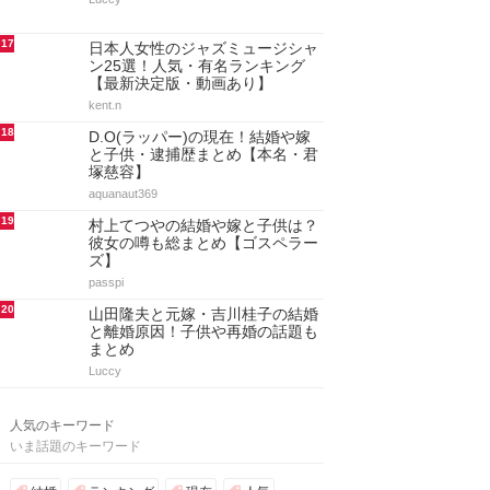
17
日本人女性のジャズミュージシャ
ン25選！人気・有名ランキング
【最新決定版・動画あり】
kent.n
18
D.O(ラッパー)の現在！結婚や嫁
と子供・逮捕歴まとめ【本名・君
塚慈容】
aquanaut369
19
村上てつやの結婚や嫁と子供は？
彼女の噂も総まとめ【ゴスペラー
ズ】
passpi
20
山田隆夫と元嫁・吉川桂子の結婚
と離婚原因！子供や再婚の話題も
まとめ
Luccy
人気のキーワード
いま話題のキーワード