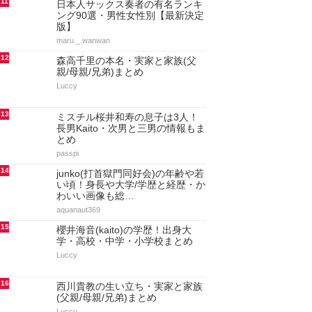
11
日本人サックス奏者の有名ランキ
ング90選・男性女性別【最新決定
版】
maru._.wanwan
12
森高千里の本名・実家と家族(父
親/母親/兄弟)まとめ
Luccy
13
ミスチル桜井和寿の息子は3人！
長男Kaito・次男と三男の情報もま
とめ
passpi
14
junko(打首獄門同好会)の年齢や若
い頃！身長や大学/学歴と経歴・か
わいい画像も総…
aquanaut369
15
櫻井海音(kaito)の学歴！出身大
学・高校・中学・小学校まとめ
Luccy
16
西川貴教の生い立ち・実家と家族
(父親/母親/兄弟)まとめ
Luccy