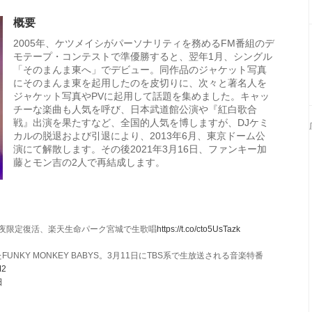
概要
2005年、ケツメイシがパーソナリティを務めるFM番組のデ
モテープ・コンテストで準優勝すると、翌年1月、シングル
「そのまんま東へ」でデビュー。同作品のジャケット写真
にそのまんま東を起用したのを皮切りに、次々と著名人を
ジャケット写真やPVに起用して話題を集めました。キャッ
チーな楽曲も人気を呼び、日本武道館公演や『紅白歌合
戦』出演を果たすなど、全国的人気を博しますが、DJケミ
カルの脱退および引退により、2013年6月、東京ドーム公
演にて解散します。その後2021年3月16日、ファンキー加
藤とモン吉の2人で再結成します。
に一夜限定復活、楽天生命パーク宮城で生歌唱
https://t.co/cto5UsTazk
NKY MONKEY BABYS。3月11日にTBS系で生放送される音楽特番
M2
日