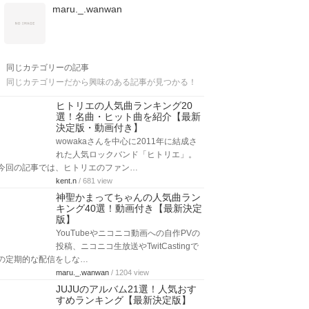
maru._.wanwan
同じカテゴリーの記事
同じカテゴリーだから興味のある記事が見つかる！
ヒトリエの人気曲ランキング20
選！名曲・ヒット曲を紹介【最新
決定版・動画付き】
wowakaさんを中心に2011年に結成さ
れた人気ロックバンド「ヒトリエ」。
今回の記事では、ヒトリエのファン…
kent.n
/ 681 view
神聖かまってちゃんの人気曲ラン
キング40選！動画付き【最新決定
版】
YouTubeやニコニコ動画への自作PVの
投稿、ニコニコ生放送やTwitCastingで
の定期的な配信をしな…
maru._.wanwan
/ 1204 view
JUJUのアルバム21選！人気おす
すめランキング【最新決定版】