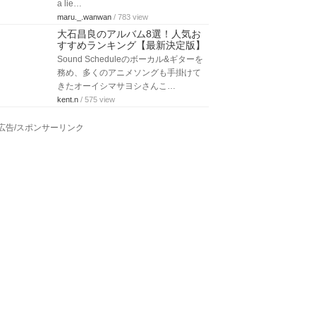
a lie…
maru._.wanwan
/ 783 view
大石昌良のアルバム8選！人気お
すすめランキング【最新決定版】
Sound Scheduleのボーカル&ギターを
務め、多くのアニメソングも手掛けて
きたオーイシマサヨシさんこ…
kent.n
/ 575 view
広告/スポンサーリンク