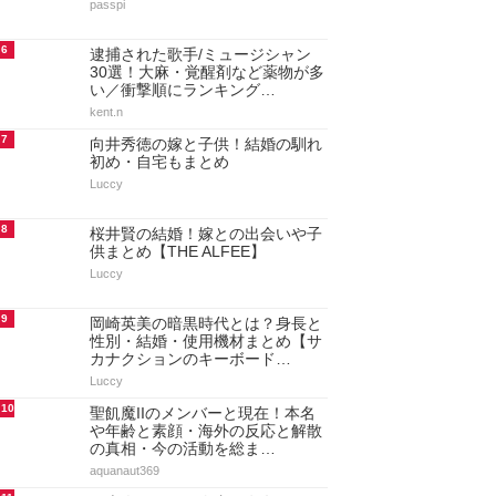
passpi
6
逮捕された歌手/ミュージシャン
30選！大麻・覚醒剤など薬物が多
い／衝撃順にランキング…
kent.n
7
向井秀徳の嫁と子供！結婚の馴れ
初め・自宅もまとめ
Luccy
8
桜井賢の結婚！嫁との出会いや子
供まとめ【THE ALFEE】
Luccy
9
岡崎英美の暗黒時代とは？身長と
性別・結婚・使用機材まとめ【サ
カナクションのキーボード…
Luccy
10
聖飢魔IIのメンバーと現在！本名
や年齢と素顔・海外の反応と解散
の真相・今の活動を総ま…
aquanaut369