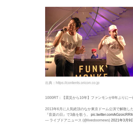
出典：
https://contents.oricon.co.jp
1000RT：【震災から10年】ファンモンが8年ぶり
2013年6月に人気絶頂のなか東京ドーム公演で解散したFU
『音楽の日』で3曲を歌う。
pic.twitter.com/kGzoicRR
— ライブドアニュース (@livedoornews)
2021年3月9