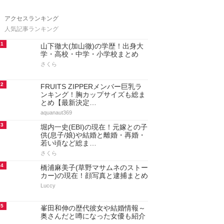
アクセスランキング
人気記事ランキング
1
山下徹大(加山徹)の学歴！出身大
学・高校・中学・小学校まとめ
さくら
2
FRUITS ZIPPERメンバー巨乳ラ
ンキング！胸カップサイズも総ま
とめ【最新決定…
aquanaut369
3
堀内一史(EBI)の現在！元嫁との子
供(息子/娘)や結婚と離婚・再婚・
若い頃など総ま…
さくら
4
橋浦麻美子(草野マサムネのストー
カー)の現在！顔写真と逮捕まとめ
Luccy
5
峯田和伸の歴代彼女や結婚情報～
奥さんだと噂になった女優も紹介