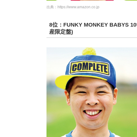
出典：
https://www.amazon.co.jp
8位：FUNKY MONKEY BABYS 10t
産限定盤)