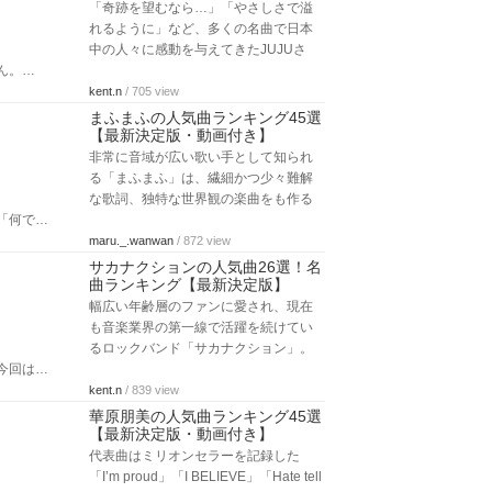
「奇跡を望むなら…」「やさしさで溢
れるように」など、多くの名曲で日本
中の人々に感動を与えてきたJUJUさ
ん。…
kent.n
/ 705 view
まふまふの人気曲ランキング45選
【最新決定版・動画付き】
非常に音域が広い歌い手として知られ
る「まふまふ」は、繊細かつ少々難解
な歌詞、独特な世界観の楽曲をも作る
「何で…
maru._.wanwan
/ 872 view
サカナクションの人気曲26選！名
曲ランキング【最新決定版】
幅広い年齢層のファンに愛され、現在
も音楽業界の第一線で活躍を続けてい
るロックバンド「サカナクション」。
今回は…
kent.n
/ 839 view
華原朋美の人気曲ランキング45選
【最新決定版・動画付き】
代表曲はミリオンセラーを記録した
「I’m proud」「I BELIEVE」「Hate tell