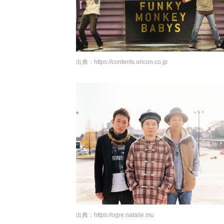
出典：
https://contents.oricon.co.jp
出典：
https://ogre.natalie.mu