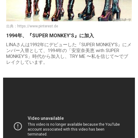
出典：
https://www.pinterest.de
1994年、『SUPER MONKEY’S』に加入
LINAさんは1992年にデビューした『SUPER MONKEY’S』にメ
ンバー入替として、1994年の「安室奈美恵 with SUPER
MONKEY'S」時代から加入し、TRY ME 〜私を信じて〜でブ
レイクしています。