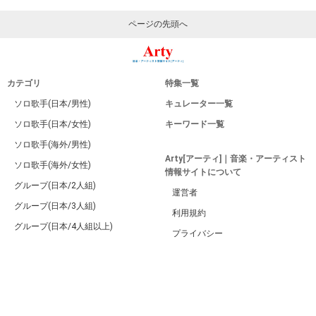
ページの先頭へ
カテゴリ
特集一覧
ソロ歌手(日本/男性)
キュレーター一覧
ソロ歌手(日本/女性)
キーワード一覧
ソロ歌手(海外/男性)
Arty[アーティ]｜音楽・アーティスト
ソロ歌手(海外/女性)
情報サイトについて
グループ(日本/2人組)
運営者
グループ(日本/3人組)
利用規約
グループ(日本/4人組以上)
プライバシー
グループ(海外/バンド)
サイトマップ
グループ(海外/韓国・K-POP)
お問い合せ
グループ(日本/バンド/男性)
PC版
グループ(日本/バンド/女性)