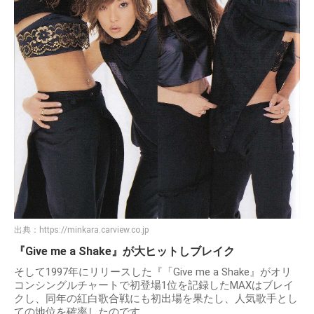
出典：
https://minkara.carview.co.jp
『Give me a Shake』が大ヒットしブレイク
そして1997年にリリースした『「Give me a Shake』がオリ
コンシングルチャートで初登場1位を記録したMAXはブレイ
クし、同年の紅白歌合戦にも初出場を果たし、人気歌手とし
ての地位を確率したのです。