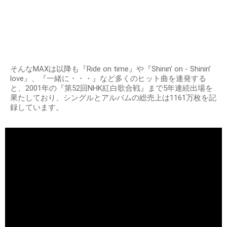
そんなMAXは以降も『Ride on time』や『Shinin’ on - Shinin’
love』、『一緒に・・・』など多くのヒット曲を連発する
と、2001年の『第52回NHK紅白歌合戦』まで5年連続出場を
果たしており、シングルとアルバムの総売上は1161万枚を記
録しています。