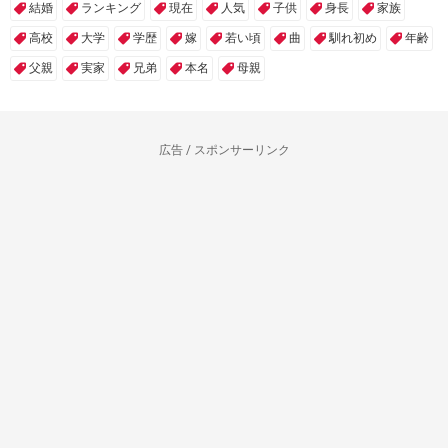
結婚
ランキング
現在
人気
子供
身長
家族
高校
大学
学歴
嫁
若い頃
曲
馴れ初め
年齢
父親
実家
兄弟
本名
母親
広告 / スポンサーリンク