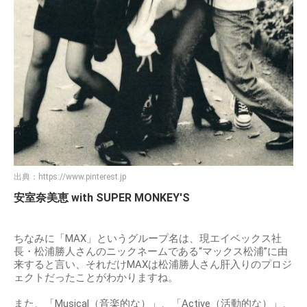
出典：
https://www.pinterest.jp
安室奈美恵 with SUPER MONKEY'S
ちなみに「MAX」というグループ名は、現エイベックス社
長・松浦勝人さんのニックネームである“マックス松浦”に由
来すると言い、それだけMAXは松浦勝人さん肝入りのプロジ
ェクトだったことがわかりますね。
また、「Musical（音楽的な）」、「Active（活動的な）」、