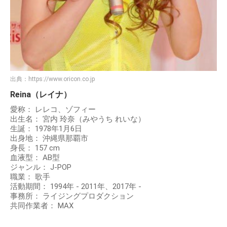
出典：
https://www.oricon.co.jp
Reina（レイナ）
愛称： レレコ、ゾフィー
出生名： 宮内 玲奈（みやうち れいな）
生誕： 1978年1月6日
出身地： 沖縄県那覇市
身長： 157 cm
血液型： AB型
ジャンル： J-POP
職業： 歌手
活動期間： 1994年 - 2011年、2017年 -
事務所： ライジングプロダクション
共同作業者： MAX