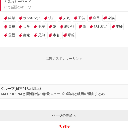
人気のキーワード
いま話題のキーワード
結婚
ランキング
現在
人気
子供
身長
家族
高校
大学
学歴
嫁
若い頃
曲
馴れ初め
年齢
父親
実家
兄弟
本名
母親
広告 / スポンサーリンク
グループ(日本/4人組以上)
MAX・REINAと長瀬智也の熱愛スクープの詳細と破局の理由まとめ
ページの先頭へ