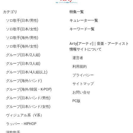
カテゴリ
特集一覧
ソロ歌手(日本/男性)
キュレーター一覧
ソロ歌手(日本/女性)
キーワード一覧
ソロ歌手(海外/男性)
Arty[アーティ]｜音楽・アーティスト
ソロ歌手(海外/女性)
情報サイトについて
グループ(日本/2人組)
運営者
グループ(日本/3人組)
利用規約
グループ(日本/4人組以上)
プライバシー
グループ(海外/バンド)
サイトマップ
グループ(海外/韓国・K-POP)
お問い合せ
グループ(日本/バンド/男性)
PC版
グループ(日本/バンド/女性)
ヴィジュアル系（V系）
ラッパー・HIPHOP
演歌歌手