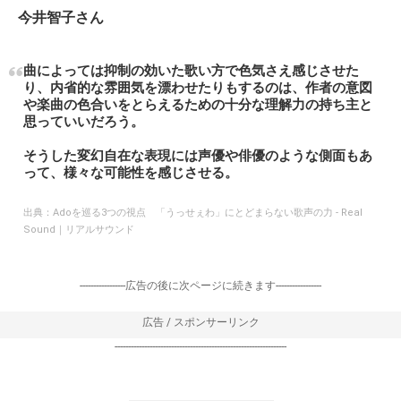
今井智子さん
曲によっては抑制の効いた歌い方で色気さえ感じさせた
り、内省的な雰囲気を漂わせたりもするのは、作者の意図
や楽曲の色合いをとらえるための十分な理解力の持ち主と
思っていいだろう。
そうした変幻自在な表現には声優や俳優のような側面もあ
って、様々な可能性を感じさせる。
出典：
Adoを巡る3つの視点 「うっせぇわ」にとどまらない歌声の力 - Real
Sound｜リアルサウンド
-----------------広告の後に次ページに続きます-----------------
広告 / スポンサーリンク
----------------------------------------------------------------