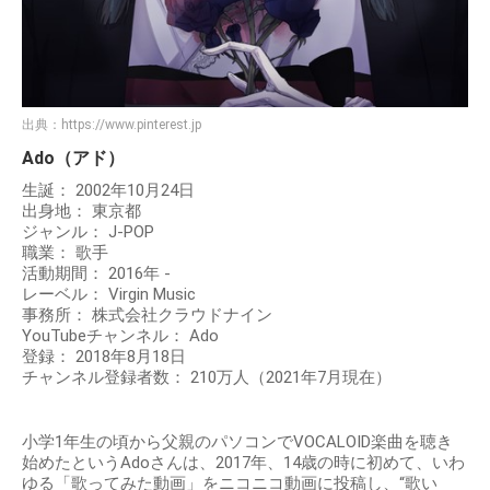
出典：
https://www.pinterest.jp
Ado（アド）
生誕： 2002年10月24日
出身地： 東京都
ジャンル： J-POP
職業： 歌手
活動期間： 2016年 -
レーベル： Virgin Music
事務所： 株式会社クラウドナイン
YouTubeチャンネル： Ado
登録： 2018年8月18日
チャンネル登録者数： 210万人（2021年7月現在）
小学1年生の頃から父親のパソコンでVOCALOID楽曲を聴き
始めたというAdoさんは、2017年、14歳の時に初めて、いわ
ゆる「歌ってみた動画」をニコニコ動画に投稿し、“歌い