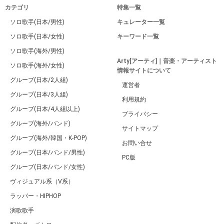
カテゴリ
特集一覧
ソロ歌手(日本/男性)
キュレーター一覧
ソロ歌手(日本/女性)
キーワード一覧
ソロ歌手(海外/男性)
Arty[アーティ]｜音楽・アーティスト
ソロ歌手(海外/女性)
情報サイトについて
グループ(日本/2人組)
運営者
グループ(日本/3人組)
利用規約
グループ(日本/4人組以上)
プライバシー
グループ(海外/バンド)
サイトマップ
グループ(海外/韓国・K-POP)
お問い合せ
グループ(日本/バンド/男性)
PC版
グループ(日本/バンド/女性)
ヴィジュアル系（V系）
ラッパー・HIPHOP
演歌歌手