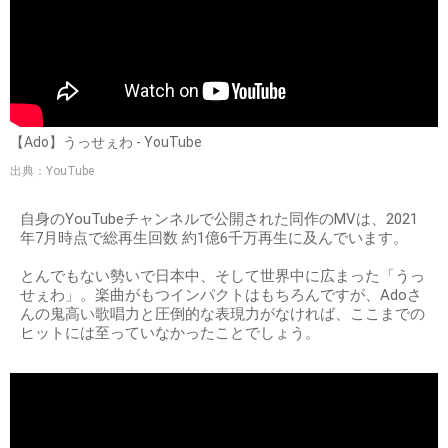
【Ado】うっせぇわ - YouTube
出典：YouTube
自身のYouTubeチャンネルで公開された同作のMVは、2021
年7月時点で総再生回数 約1億6千万再生に及んでいます。
とんでもない勢いで日本中、そして世界中に広まった「うっ
せぇわ」。楽曲がもつインパクトはもちろんですが、Adoさ
んの鬼高い歌唱力と圧倒的な表現力がなければ、ここまでの
ヒットには至っていなかったことでしょう。