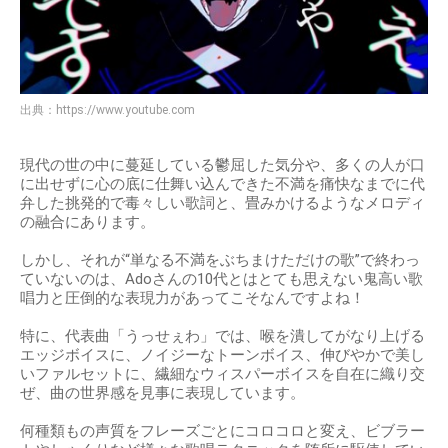
出典：
https://www.youtube.com
現代の世の中に蔓延している鬱屈した気分や、多くの人が口
に出せずに心の底に仕舞い込んできた不満を痛快なまでに代
弁した挑発的で毒々しい歌詞と、畳みかけるようなメロディ
の融合にあります。
しかし、それが“単なる不満をぶちまけただけの歌”で終わっ
ていないのは、Adoさんの10代とはとても思えない鬼高い歌
唱力と圧倒的な表現力があってこそなんですよね！
特に、代表曲「うっせぇわ」では、喉を潰してがなり上げる
エッジボイスに、ノイジーなトーンボイス、伸びやかで美し
いファルセットに、繊細なウィスパーボイスを自在に織り交
ぜ、曲の世界感を見事に表現しています。
何種類もの声質をフレーズごとにコロコロと変え、ビブラー