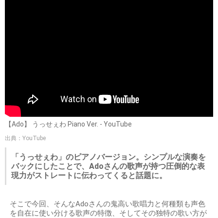
【Ado】 うっせぇわ Piano Ver. - YouTube
出典：YouTube
「うっせぇわ」のピアノバージョン。シンプルな演奏を
バックにしたことで、Adoさんの歌声が持つ圧倒的な表
現力がストレートに伝わってくると話題に。
そこで今回、そんなAdoさんの鬼高い歌唱力と何種類も声色
を自在に使い分ける歌声の特徴、そしてその独特の歌い方が