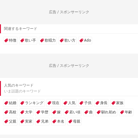
広告 / スポンサーリンク
関連するキーワード
特徴
歌い手
歌唱力
歌い方
Ado
広告 / スポンサーリンク
人気のキーワード
いま話題のキーワード
結婚
ランキング
現在
人気
子供
身長
家族
高校
大学
学歴
嫁
若い頃
曲
馴れ初め
年齢
父親
実家
兄弟
本名
母親