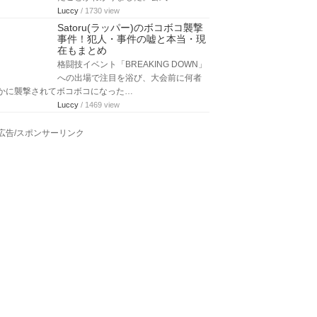
Luccy
/ 1730 view
Satoru(ラッパー)のボコボコ襲撃
事件！犯人・事件の嘘と本当・現
在もまとめ
格闘技イベント「BREAKING DOWN」
への出場で注目を浴び、大会前に何者
かに襲撃されてボコボコになった…
Luccy
/ 1469 view
広告/スポンサーリンク