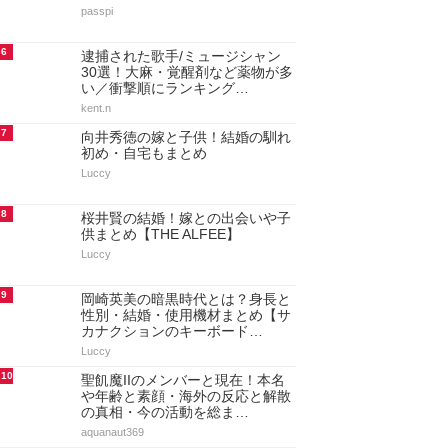
passpi
6
逮捕された歌手/ミュージシャン
30選！大麻・覚醒剤など薬物が多
い／衝撃順にランキング…
kent.n
7
向井秀徳の嫁と子供！結婚の馴れ
初め・自宅もまとめ
Luccy
8
桜井賢の結婚！嫁との出会いや子
供まとめ【THE ALFEE】
Luccy
9
岡崎英美の暗黒時代とは？身長と
性別・結婚・使用機材まとめ【サ
カナクションのキーボード…
Luccy
10
聖飢魔IIのメンバーと現在！本名
や年齢と素顔・海外の反応と解散
の真相・今の活動を総ま…
aquanaut369