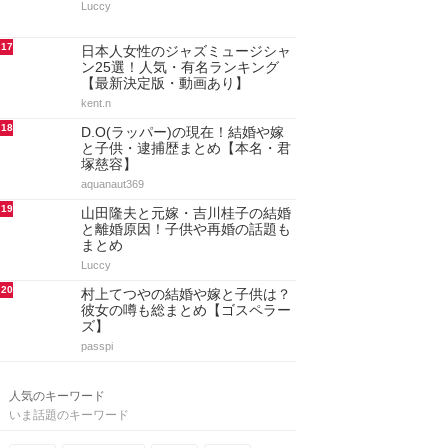
Luccy
17
日本人女性のジャズミュージシャ
ン25選！人気・有名ランキング
【最新決定版・動画あり】
kent.n
18
D.O(ラッパー)の現在！結婚や嫁
と子供・逮捕歴まとめ【本名・君
塚慈容】
aquanaut369
19
山田隆夫と元嫁・吉川桂子の結婚
と離婚原因！子供や再婚の話題も
まとめ
Luccy
20
村上てつやの結婚や嫁と子供は？
彼女の噂も総まとめ【ゴスペラー
ズ】
passpi
人気のキーワード
いま話題のキーワード