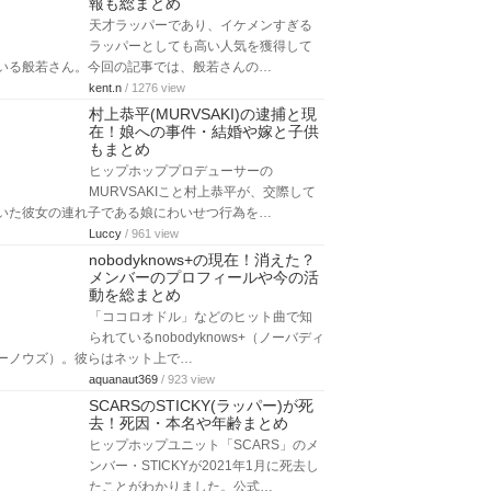
報も総まとめ
天才ラッパーであり、イケメンすぎる
ラッパーとしても高い人気を獲得して
いる般若さん。今回の記事では、般若さんの…
kent.n
/ 1276 view
村上恭平(MURVSAKI)の逮捕と現
在！娘への事件・結婚や嫁と子供
もまとめ
ヒップホッププロデューサーの
MURVSAKIこと村上恭平が、交際して
いた彼女の連れ子である娘にわいせつ行為を…
Luccy
/ 961 view
nobodyknows+の現在！消えた？
メンバーのプロフィールや今の活
動を総まとめ
「ココロオドル」などのヒット曲で知
られているnobodyknows+（ノーバディ
ーノウズ）。彼らはネット上で…
aquanaut369
/ 923 view
SCARSのSTICKY(ラッパー)が死
去！死因・本名や年齢まとめ
ヒップホップユニット「SCARS」のメ
ンバー・STICKYが2021年1月に死去し
たことがわかりました。公式…