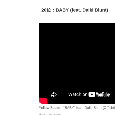
20位：BABY (feat. Daiki Blunt)
¥ellow Bucks - “BABY” feat. Daiki Blunt [Offici
出典：YouTube