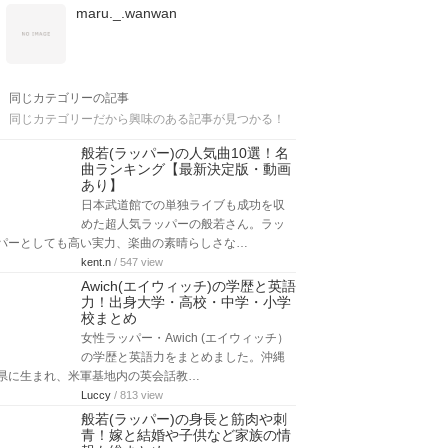
maru._.wanwan
同じカテゴリーの記事
同じカテゴリーだから興味のある記事が見つかる！
般若(ラッパー)の人気曲10選！名
曲ランキング【最新決定版・動画
あり】
日本武道館での単独ライブも成功を収
めた超人気ラッパーの般若さん。ラッ
パーとしても高い実力、楽曲の素晴らしさな…
kent.n
/ 547 view
Awich(エイウィッチ)の学歴と英語
力！出身大学・高校・中学・小学
校まとめ
女性ラッパー・Awich (エイウィッチ）
の学歴と英語力をまとめました。沖縄
県に生まれ、米軍基地内の英会話教…
Luccy
/ 813 view
般若(ラッパー)の身長と筋肉や刺
青！嫁と結婚や子供など家族の情