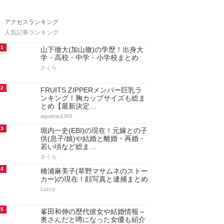
アクセスランキング
人気記事ランキング
1
山下徹大(加山徹)の学歴！出身大
学・高校・中学・小学校まとめ
さくら
2
FRUITS ZIPPERメンバー巨乳ラ
ンキング！胸カップサイズも総ま
とめ【最新決定…
aquanaut369
3
堀内一史(EBI)の現在！元嫁との子
供(息子/娘)や結婚と離婚・再婚・
若い頃など総ま…
さくら
4
橋浦麻美子(草野マサムネのストー
カー)の現在！顔写真と逮捕まとめ
Luccy
5
峯田和伸の歴代彼女や結婚情報～
奥さんだと噂になった女優も紹介