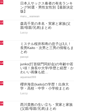
11
日本人サックス奏者の有名ランキ
ング90選・男性女性別【最新決定
版】
maru._.wanwan
12
森高千里の本名・実家と家族(父
親/母親/兄弟)まとめ
Luccy
13
ミスチル桜井和寿の息子は3人！
長男Kaito・次男と三男の情報もま
とめ
passpi
14
junko(打首獄門同好会)の年齢や若
い頃！身長や大学/学歴と経歴・か
わいい画像も総…
aquanaut369
15
櫻井海音(kaito)の学歴！出身大
学・高校・中学・小学校まとめ
Luccy
16
西川貴教の生い立ち・実家と家族
(父親/母親/兄弟)まとめ