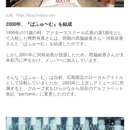
出典：
https://blog.livedoor.com
2000年、『ぱふゅ〜む』を結成
1999年の11歳の時、アクターズスクール広島の第1期生とし
て入校した樫野有香さんは、同期の西脇綾香さん・河島佑香
さんと『ぱふゅ〜む』を結成したのです。
しかし2001年に河島佑香が脱退したため、西脇綾香さんが大
本彩乃に声をかけ、メンバーに加入しています。
そんな『ぱふゅ～む』は当初、広島限定のローカルアイドル
として活動していましたが、2003年に上京しアミューズに所
属すると、グループ名もひらがなから現在のアルファベット
表記『perfume』に変更したのです。