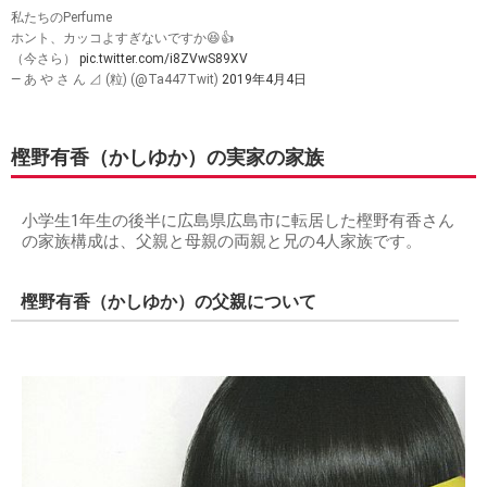
私たちのPerfume
ホント、カッコよすぎないですか😆👍
（今さら）
pic.twitter.com/i8ZVwS89XV
— あ や さ ん ⊿ (粒) (@Ta447Twit)
2019年4月4日
樫野有香（かしゆか）の実家の家族
小学生1年生の後半に広島県広島市に転居した樫野有香さん
の家族構成は、父親と母親の両親と兄の4人家族です。
樫野有香（かしゆか）の父親について