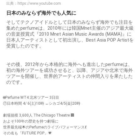
出典：
https://www.youtube.com
日本のみならず海外でも人気に
そしてテクノアイドルとして日本のみならず海外でも注目を
集めたperfumeは、2010年には韓国Mnet主催のアジア最大級
の音楽授賞式『2010 Mnet Asian Music Awards (MAMA)』に
日本人アーティストとして初出演し、Best Asia POP Artistを
受賞したのです。
その後、2012年から本格的に海外へも進出したperfumeは、
初の海外ツアーを成功させると、以降、アジアや北米で海外
ツアーを開催し、世界的アーティストの仲間入りを果たした
のです。
🌐Perfume WT4 北米ツアー 3日目
🕐日本時間 4/ 6(土)10時 ←シカゴ4/5(金)20時
劇場規模 3,600人 The Chicago Theatre 🏢
およそ100年の歴史を持つ劇場に
世界最先端🌟のPerfumeのライブパフォーマンス💃
その名も「FUTURE POP」💗