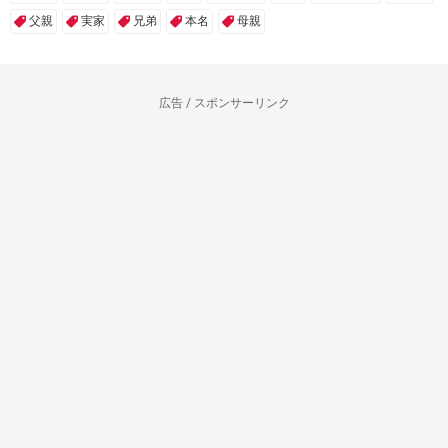
父親
実家
兄弟
本名
母親
広告 / スポンサーリンク