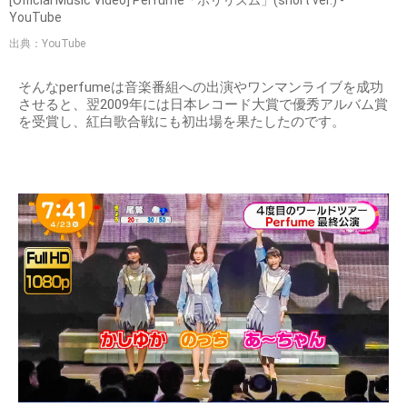
[Official Music Video] Perfume「ポリリズム」(short ver.) -
YouTube
出典：YouTube
そんなperfumeは音楽番組への出演やワンマンライブを成功
させると、翌2009年には日本レコード大賞で優秀アルバム賞
を受賞し、紅白歌合戦にも初出場を果たしたのです。