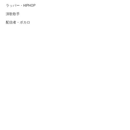
ラッパー・HIPHOP
演歌歌手
配信者・ボカロ
音楽家
人気曲・アルバム
テレビ・主題歌
ランキング
Copyright (C) Arty[アーティ]｜音楽・アーティスト情報サイト