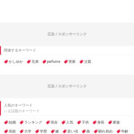
広告 / スポンサーリンク
関連するキーワード
かしゆか
兄弟
perfume
実家
父親
広告 / スポンサーリンク
人気のキーワード
いま話題のキーワード
結婚
ランキング
現在
人気
子供
身長
家族
高校
大学
学歴
嫁
若い頃
曲
馴れ初め
年齢