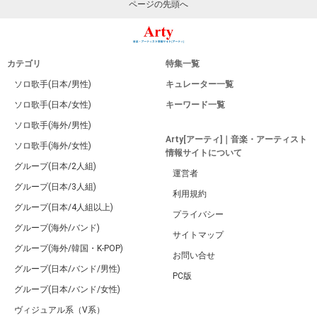
ページの先頭へ
カテゴリ
特集一覧
ソロ歌手(日本/男性)
キュレーター一覧
ソロ歌手(日本/女性)
キーワード一覧
ソロ歌手(海外/男性)
Arty[アーティ]｜音楽・アーティスト
ソロ歌手(海外/女性)
情報サイトについて
グループ(日本/2人組)
運営者
グループ(日本/3人組)
利用規約
グループ(日本/4人組以上)
プライバシー
グループ(海外/バンド)
サイトマップ
グループ(海外/韓国・K-POP)
お問い合せ
グループ(日本/バンド/男性)
PC版
グループ(日本/バンド/女性)
ヴィジュアル系（V系）