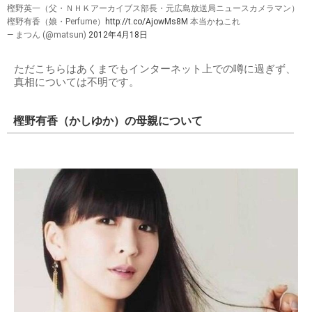
樫野英一（父・ＮＨＫアーカイブス部長・元広島放送局ニュースカメラマン）
樫野有香（娘・Perfume）
http://t.co/AjowMs8M
本当かねこれ
— まつん (@matsun)
2012年4月18日
ただこちらはあくまでもインターネット上での噂に過ぎず、
真相については不明です。
樫野有香（かしゆか）の母親について