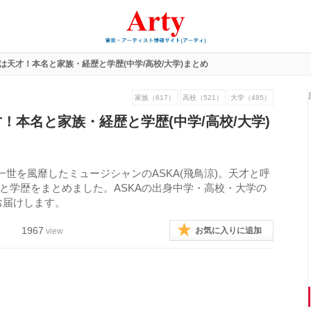
涼)は天才！本名と家族・経歴と学歴(中学/高校/大学)まとめ
家族（617）
高校（521）
大学（485）
天才！本名と家族・経歴と学歴(中学/高校/大学)
して一世を風靡したミュージシャンのASKA(飛鳥涼)。天才と呼
歴と学歴をまとめました。ASKAの出身中学・高校・大学の
お届けします。
1967
お気に入りに追加
view