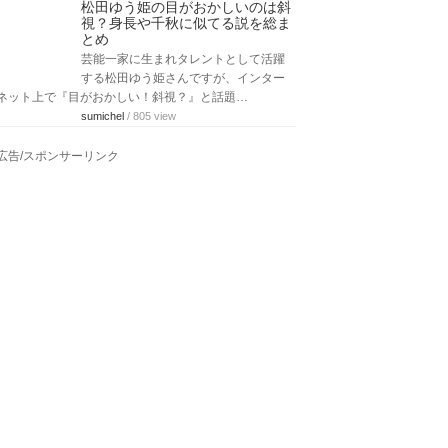
松田ゆう姫の目がおかしいのは斜
視？身長や千秋に似てる説を総ま
とめ
芸能一家に生まれタレントとして活躍
する松田ゆう姫さんですが、インター
ネット上で『目がおかしい！斜視？』と話題…
sumichel
/ 805 view
広告/スポンサーリンク