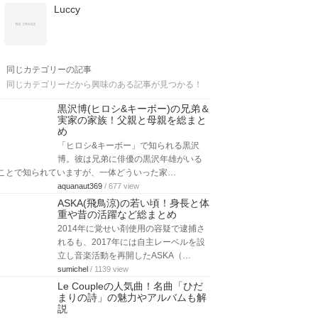
Luccy
同じカテゴリーの記事
同じカテゴリーだから興味のある記事が見つかる！
黒沢博(ヒロシ&キーボー)の兄弟＆
実家の家族！父親と母親を総まと
め
「ヒロシ&キーボー」で知られる黒沢
博。彼は兄弟に俳優の黒沢年雄がいる
ことで知られていますが、一体どういった家…
aquanaut369
/ 677 view
ASKA(飛鳥涼)の若い頃！身長と体
重や昔の活躍など総まとめ
2014年に覚せい剤使用の容疑で逮捕さ
れるも、2017年には自主レーベルを設
立し音楽活動を再開したASKA（…
sumichel
/ 1139 view
Le Coupleの人気曲！名曲「ひだ
まりの詩」の魅力やアルバムも解
説