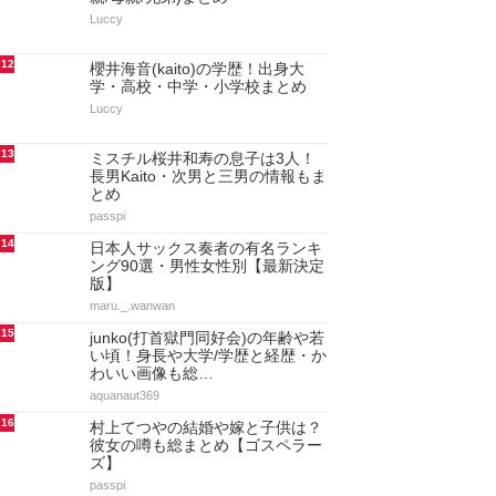
Luccy
12
櫻井海音(kaito)の学歴！出身大
学・高校・中学・小学校まとめ
Luccy
13
ミスチル桜井和寿の息子は3人！
長男Kaito・次男と三男の情報もま
とめ
passpi
14
日本人サックス奏者の有名ランキ
ング90選・男性女性別【最新決定
版】
maru._.wanwan
15
junko(打首獄門同好会)の年齢や若
い頃！身長や大学/学歴と経歴・か
わいい画像も総…
aquanaut369
16
村上てつやの結婚や嫁と子供は？
彼女の噂も総まとめ【ゴスペラー
ズ】
passpi