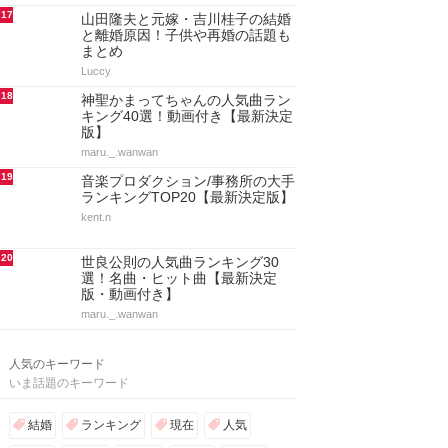
17
山田隆夫と元嫁・吉川桂子の結婚
と離婚原因！子供や再婚の話題も
まとめ
Luccy
18
神聖かまってちゃんの人気曲ラン
キング40選！動画付き【最新決定
版】
maru._.wanwan
19
音楽プロダクション/事務所の大手
ランキングTOP20【最新決定版】
kent.n
20
世良公則の人気曲ランキング30
選！名曲・ヒット曲【最新決定
版・動画付き】
maru._.wanwan
人気のキーワード
いま話題のキーワード
結婚
ランキング
現在
人気