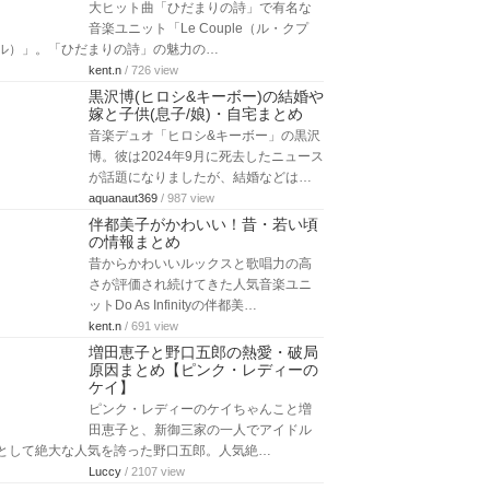
大ヒット曲「ひだまりの詩」で有名な
音楽ユニット「Le Couple（ル・クプ
ル）」。「ひだまりの詩」の魅力の…
kent.n
/ 726 view
黒沢博(ヒロシ&キーボー)の結婚や
嫁と子供(息子/娘)・自宅まとめ
音楽デュオ「ヒロシ&キーボー」の黒沢
博。彼は2024年9月に死去したニュース
が話題になりましたが、結婚などは…
aquanaut369
/ 987 view
伴都美子がかわいい！昔・若い頃
の情報まとめ
昔からかわいいルックスと歌唱力の高
さが評価され続けてきた人気音楽ユニ
ットDo As Infinityの伴都美…
kent.n
/ 691 view
増田恵子と野口五郎の熱愛・破局
原因まとめ【ピンク・レディーの
ケイ】
ピンク・レディーのケイちゃんこと増
田恵子と、新御三家の一人でアイドル
として絶大な人気を誇った野口五郎。人気絶…
Luccy
/ 2107 view