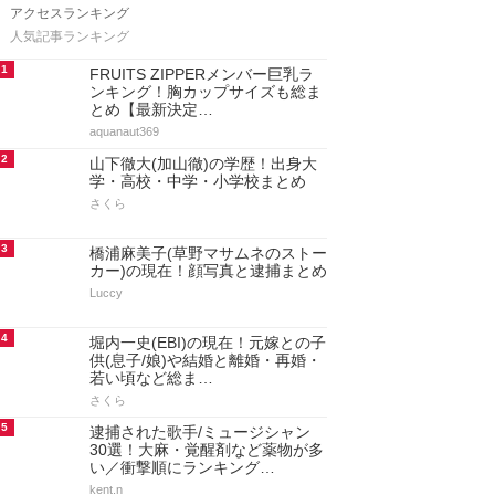
アクセスランキング
人気記事ランキング
1
FRUITS ZIPPERメンバー巨乳ラ
ンキング！胸カップサイズも総ま
とめ【最新決定…
aquanaut369
2
山下徹大(加山徹)の学歴！出身大
学・高校・中学・小学校まとめ
さくら
3
橋浦麻美子(草野マサムネのストー
カー)の現在！顔写真と逮捕まとめ
Luccy
4
堀内一史(EBI)の現在！元嫁との子
供(息子/娘)や結婚と離婚・再婚・
若い頃など総ま…
さくら
5
逮捕された歌手/ミュージシャン
30選！大麻・覚醒剤など薬物が多
い／衝撃順にランキング…
kent.n