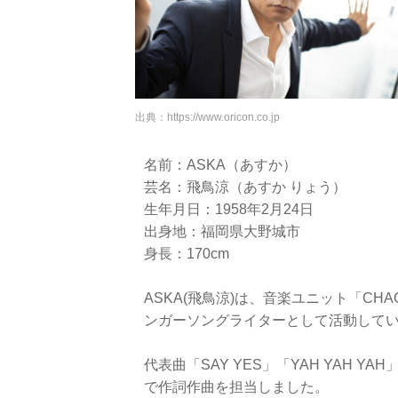
出典：
https://www.oricon.co.jp
名前：ASKA（あすか）
芸名：飛鳥涼（あすか りょう）
生年月日：1958年2月24日
出身地：福岡県大野城市
身長：170cm
ASKA(飛鳥涼)は、音楽ユニット「CHA
ンガーソングライターとして活動して
代表曲「SAY YES」「YAH YAH
で作詞作曲を担当しました。