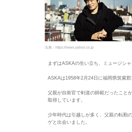
出典：
https://news.yahoo.co.jp
まずはASKAの生い立ち、ミュージシ
ASKAは1958年2月24日に福岡県
父親が自衛官で剣道の師範だったことか
取得しています。
少年時代は引越しが多く、父親の転勤
ゲと出会いました。