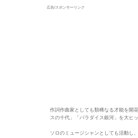
広告/スポンサーリンク
作詞作曲家としても類稀なる才能を開花
スの十代」「パラダイス銀河」を大ヒ
ソロのミュージシャンとしても活動し、198