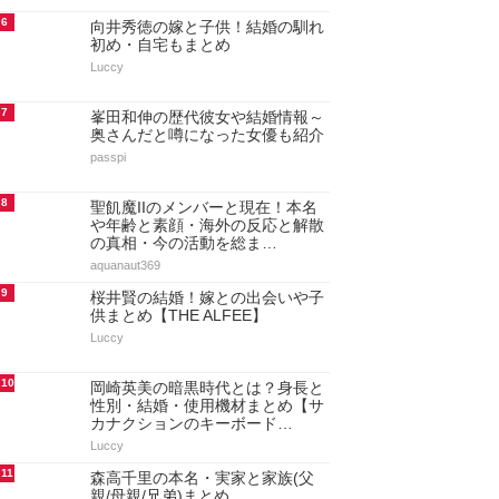
6
向井秀徳の嫁と子供！結婚の馴れ
初め・自宅もまとめ
Luccy
7
峯田和伸の歴代彼女や結婚情報～
奥さんだと噂になった女優も紹介
passpi
8
聖飢魔IIのメンバーと現在！本名
や年齢と素顔・海外の反応と解散
の真相・今の活動を総ま…
aquanaut369
9
桜井賢の結婚！嫁との出会いや子
供まとめ【THE ALFEE】
Luccy
10
岡崎英美の暗黒時代とは？身長と
性別・結婚・使用機材まとめ【サ
カナクションのキーボード…
Luccy
11
森高千里の本名・実家と家族(父
親/母親/兄弟)まとめ