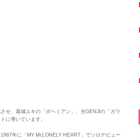
させ、葛城ユキの「ボヘミアン」、光GENJIの「ガラ
ットに導いています。
7年に「MY Mr.LONELY HEART」でソロデビュー