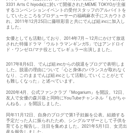
3331 Arts C hiyoda)に於いて開催されたMEME TOKYOが主催
するコンベンションイベントの受付スタッフのアルバイトを
していたところをプロデューサーの福嶋麻衣子にスカウトさ
れ、2011年12月25日に藤咲彩音と共にでんぱ組.incに加入し
ました。
女優としても活動しており、2014年7月～12月にかけて放送
された特撮ドラマ「ウルトラマンギンガS」ではアンドロイ
ド・ワンゼロ/マナ役としてレギュラー出演しました。
2017年8月6日、でんぱ組.incからの脱退をブログで表明しま
した。脱退の理由について「心と身体のバランスが取れなく
なり、このままでんぱ組.incとして活動していくことがとて
も難しくなった」と述べています。
2020年4月、公式ファンクラブ『Mogarium』を開設。12日、
友人で女優の森川葵と同時にYouTubeチャンネル『もがちゃ
んねる。』を開設しました。
同年11月12日、自身のブログで第1子妊娠を公表。結婚する
予定だった人に振られたため、シングルマザーとして子供を
育てると報告し、注目を集めました。2021年5月1日、女児出
産を報告しました。