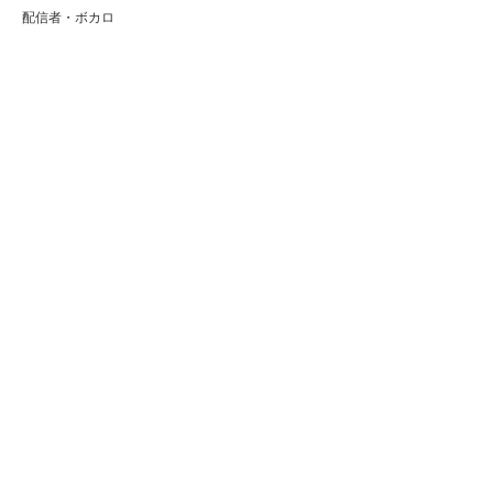
配信者・ボカロ
音楽家
人気曲・アルバム
テレビ・主題歌
ランキング
Copyright (C) Arty[アーティ]｜音楽・アーティスト情報サイト