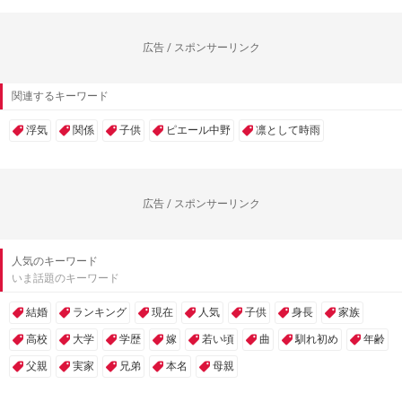
広告 / スポンサーリンク
関連するキーワード
浮気
関係
子供
ピエール中野
凛として時雨
広告 / スポンサーリンク
人気のキーワード
いま話題のキーワード
結婚
ランキング
現在
人気
子供
身長
家族
高校
大学
学歴
嫁
若い頃
曲
馴れ初め
年齢
父親
実家
兄弟
本名
母親