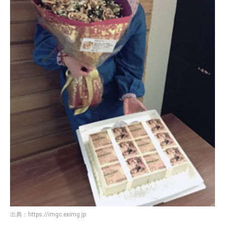
出典：
https://imgc.eximg.jp