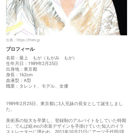
出典：
https://thetv.jp
プロフィール
名前：最上 もが（もがみ もが）
生年月日：1989年2月25日
出身地：東京都
身長：162cm
血液型：A型
職業：タレント、モデル、女優
1989年2月25日、東京都に3人兄妹の長女として誕生しまし
た。
美術系の短大を卒業し、登録制のアルバイトをしていた時期
に、でんぱ組.incの衣装デザインを手掛けていた知人のイラ
ストレーターに誘われ、2011年10月21日にアーツ千代田(現