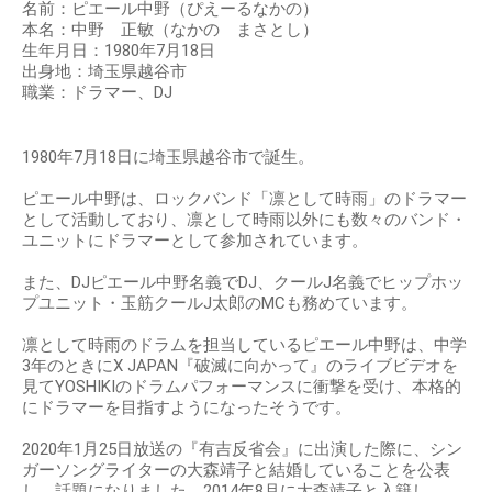
名前：ピエール中野（ぴえーるなかの）
本名：中野 正敏（なかの まさとし）
生年月日：1980年7月18日
出身地：埼玉県越谷市
職業：ドラマー、DJ
1980年7月18日に埼玉県越谷市で誕生。
ピエール中野は、ロックバンド「凛として時雨」のドラマー
として活動しており、凛として時雨以外にも数々のバンド・
ユニットにドラマーとして参加されています。
また、DJピエール中野名義でDJ、クールJ名義でヒップホッ
プユニット・玉筋クールJ太郎のMCも務めています。
凛として時雨のドラムを担当しているピエール中野は、中学
3年のときにX JAPAN『破滅に向かって』のライブビデオを
見てYOSHIKIのドラムパフォーマンスに衝撃を受け、本格的
にドラマーを目指すようになったそうです。
2020年1月25日放送の『有吉反省会』に出演した際に、シン
ガーソングライターの大森靖子と結婚していることを公表
し、話題になりました。2014年8月に大森靖子と入籍し、