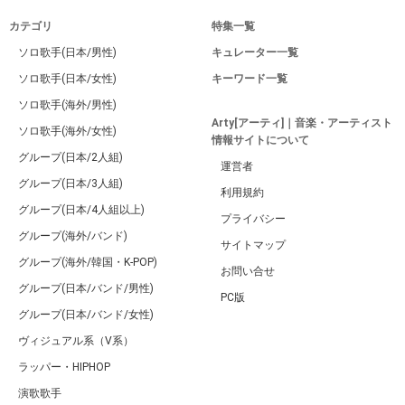
カテゴリ
特集一覧
ソロ歌手(日本/男性)
キュレーター一覧
ソロ歌手(日本/女性)
キーワード一覧
ソロ歌手(海外/男性)
Arty[アーティ]｜音楽・アーティスト
ソロ歌手(海外/女性)
情報サイトについて
グループ(日本/2人組)
運営者
グループ(日本/3人組)
利用規約
グループ(日本/4人組以上)
プライバシー
グループ(海外/バンド)
サイトマップ
グループ(海外/韓国・K-POP)
お問い合せ
グループ(日本/バンド/男性)
PC版
グループ(日本/バンド/女性)
ヴィジュアル系（V系）
ラッパー・HIPHOP
演歌歌手