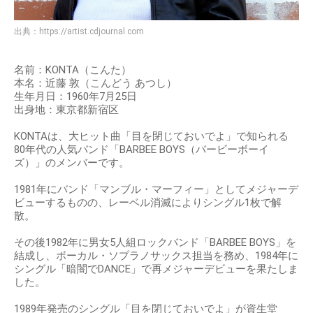
出典：
https://artist.cdjournal.com
名前：KONTA（こんた）
本名：近藤 敦（こんどう あつし）
生年月日：1960年7月25日
出身地：東京都新宿区
KONTAは、大ヒット曲「目を閉じておいでよ」で知られる
80年代の人気バンド「BARBEE BOYS（バービーボーイ
ズ）」のメンバーです。
1981年にバンド「マンブル・マーフィー」としてメジャーデ
ビューするものの、レーベル消滅によりシングル1枚で解
散。
その後1982年に男女5人組ロックバンド「BARBEE BOYS」を
結成し、ボーカル・ソプラノサックス担当を務め、1984年に
シングル「暗闇でDANCE」で再メジャーデビューを果たしま
した。
1989年発売のシングル「目を閉じておいでよ」が資生堂