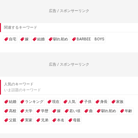
広告 / スポンサーリンク
関連するキーワード
自宅
嫁
結婚
馴れ初め
BARBEE BOYS
広告 / スポンサーリンク
人気のキーワード
いま話題のキーワード
結婚
ランキング
現在
人気
子供
身長
家族
高校
大学
学歴
嫁
若い頃
曲
馴れ初め
年齢
父親
実家
兄弟
本名
母親