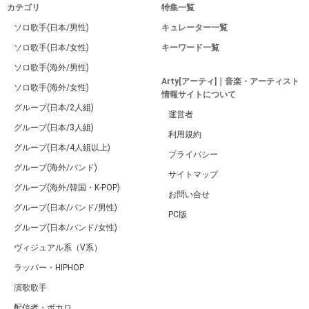
カテゴリ
特集一覧
ソロ歌手(日本/男性)
キュレーター一覧
ソロ歌手(日本/女性)
キーワード一覧
ソロ歌手(海外/男性)
Arty[アーティ]｜音楽・アーティスト
ソロ歌手(海外/女性)
情報サイトについて
グループ(日本/2人組)
運営者
グループ(日本/3人組)
利用規約
グループ(日本/4人組以上)
プライバシー
グループ(海外/バンド)
サイトマップ
グループ(海外/韓国・K-POP)
お問い合せ
グループ(日本/バンド/男性)
PC版
グループ(日本/バンド/女性)
ヴィジュアル系（V系）
ラッパー・HIPHOP
演歌歌手
配信者・ボカロ