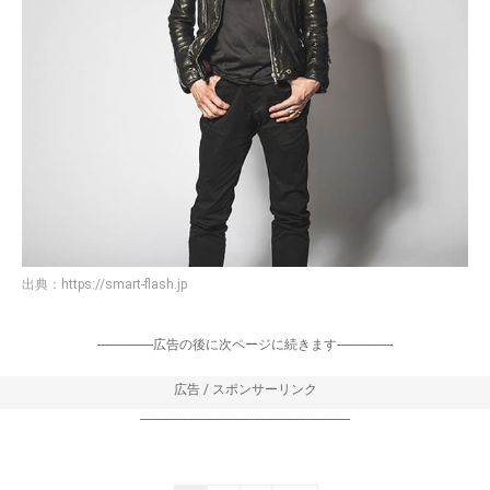
出典：
https://smart-flash.jp
-----------------広告の後に次ページに続きます-----------------
広告 / スポンサーリンク
----------------------------------------------------------------