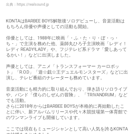
出典：
https://realsound.jp
KONTAはBARBEE BOYS解散後ソロデビューし、音楽活動は
もちろん俳優や声優としての活動も開始。
俳優としては、1988年に映画「・ふ・た・り・ぼ・っ・
ち・」で主演を務めた他、薬師丸ひろ子主演映画「レディ！
レディ READY!LADY」や、フジテレビ系ドラマ「愛しあって
るかい！」などに出演しました。
声優としては、アニメ「トランスフォーマー カーロボッ
ト」「R.O.D」「遊☆戯☆王デュエルモンスターズ」などに出
演し、テレビ番組のナレーターも務めています。
音楽活動にも精力的に取り組んでおり、弾き語りソロライブ
や、バンド「僕らのしぜんの冒険」、「TRIVANDRUM」など
でも活動。
さらに2018年からはBARBEE BOYSが本格的に再始動したこ
とに伴い、新アルバムリリースや代々木競技場第一体育館で
のワンマンライブも開催しています。
ここでは現在もミュージシャンとして高い人気を誇るKONTA