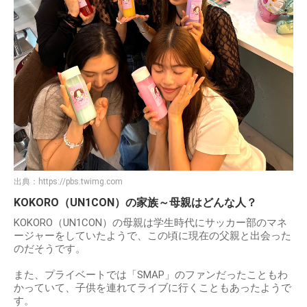
出典：
https://pbs.twimg.com
KOKORO（UN1CON）の家族～母親はどんな人？
KOKORO（UN1CON）の母親は学生時代にサッカー部のマネ
ージャーをしていたようで、この頃に現在の父親と出会った
のだそうです。
また、プライベートでは「SMAP」のファンだったこともわ
かっていて、子供を連れてライブに行くこともあったようで
す。