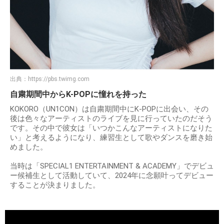
出典：
https://pbs.twimg.com
自粛期間中からK-POPに憧れを持った
KOKORO（UN1CON）は自粛期間中にK-POPに出会い、その
後は色々なアーティストのライブを見に行っていたのだそう
です。その中で彼女は「いつかこんなアーティストになりた
い」と考えるようになり、練習生として歌やダンスを磨き始
めました。
当時は「SPECIAL1 ENTERTAINMENT & ACADEMY」でデビュ
ー候補生として活動していて、2024年に念願叶ってデビュー
することが決まりました。