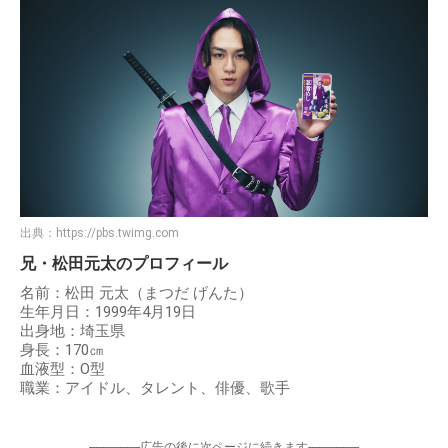
出典：
https://pbs.twimg.com
兄・松田元太のプロフィール
名前：松田 元太（まつだ げんた）
生年月日：1999年4月19日
出身地：埼玉県
身長：170㎝
血液型：O型
職業：アイドル、タレント、俳優、歌手
-----------------広告の後に次ページに続きます-----------------