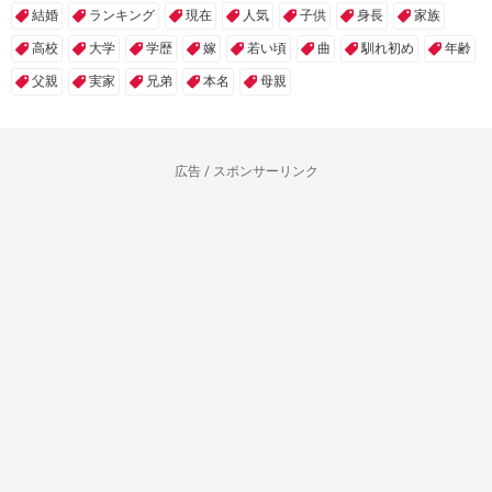
結婚
ランキング
現在
人気
子供
身長
家族
高校
大学
学歴
嫁
若い頃
曲
馴れ初め
年齢
父親
実家
兄弟
本名
母親
広告 / スポンサーリンク