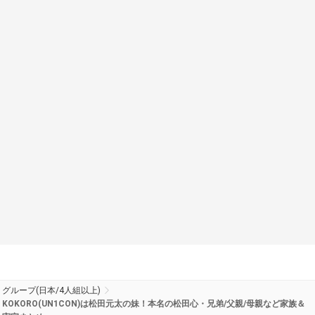
グループ(日本/4人組以上)
KOKORO(UN1CON)は松田元太の妹！本名の松田心・兄弟/父親/母親など家族＆