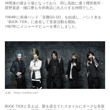
仲間達の溜まり場となっており、同じ高校に通う櫻井敦司・
星野英彦・樋口豊も今井商店に出入りする仲間でした。
1984年に前身バンド「非難GO-GO」を結成し、バンド名を
「BUCK-TICK」に改名して音楽活動を開始。
1987年にメジャーデビューを果たしました。
出典：
https://twitter.com
BUCK-TICKと言えば、髪を逆立てたスタイルにダークな衣装