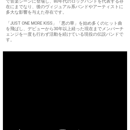
で音楽シーンに登場し、80年代のロックバンドを代表する存
在にまでなり、後のヴィジュアル系バンドやアーティストに
多大な影響を与えた存在です。
「JUST ONE MORE KISS」「悪の華」を始め多くのヒット曲
を飛ばし、デビューから30年以上経った現在までメンバーチ
ェンジを一度も行わず活動を続けている現役の伝説バンドで
す。