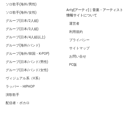
ソロ歌手(海外/男性)
Arty[アーティ]｜音楽・アーティスト
ソロ歌手(海外/女性)
情報サイトについて
グループ(日本/2人組)
運営者
グループ(日本/3人組)
利用規約
グループ(日本/4人組以上)
プライバシー
グループ(海外/バンド)
サイトマップ
グループ(海外/韓国・K-POP)
お問い合せ
グループ(日本/バンド/男性)
PC版
グループ(日本/バンド/女性)
ヴィジュアル系（V系）
ラッパー・HIPHOP
演歌歌手
配信者・ボカロ
音楽家
人気曲・アルバム