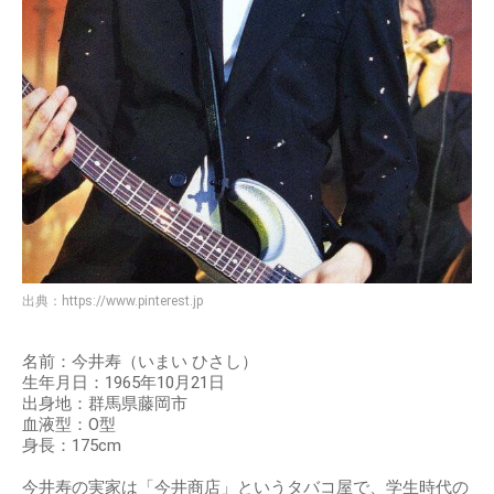
出典：
https://www.pinterest.jp
名前：今井寿（いまい ひさし）
生年月日：1965年10月21日
出身地：群馬県藤岡市
血液型：O型
身長：175cm
今井寿の実家は「今井商店」というタバコ屋で、学生時代の