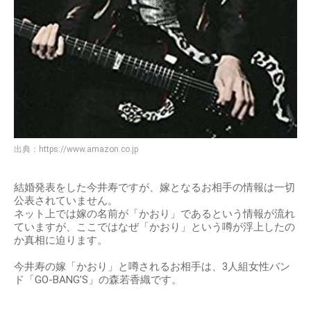
出典：
https://www.amazon.co.jp
結婚発表をした今井寿ですが、嫁となるお相手の情報は一切
公表されていません。
ネット上では嫁の名前が「かおり」であるという情報が流れ
ていますが、ここではなぜ「かおり」という噂が浮上したの
か真相に迫ります。
今井寿の嫁「かおり」と噂されるお相手は、3人組女性バン
ド「GO-BANG’S」の森若香織です。