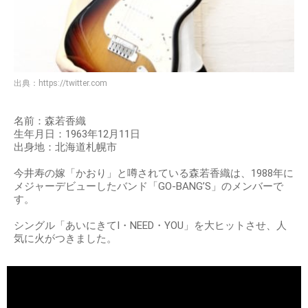
出典：
https://twitter.com
名前：森若香織
生年月日：1963年12月11日
出身地：北海道札幌市
今井寿の嫁「かおり」と噂されている森若香織は、1988年に
メジャーデビューしたバンド「GO-BANG’S」のメンバーで
す。
シングル「あいにきてI・NEED・YOU」を大ヒットさせ、人
気に火がつきました。