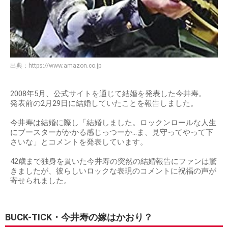
出典：
https://www.amazon.co.jp
2008年5月、公式サイトを通じて結婚を発表した今井寿。
発表前の2月29日に結婚していたことを報告しました。
今井寿は結婚に際し「結婚しました。ロックンロールな人生
にブースターがかかる感じっつーか…ま、見守ってやって下
さいな」とコメントを発表しています。
42歳まで独身を貫いた今井寿の突然の結婚報告にファンは驚
きましたが、彼らしいロックな表現のコメントに祝福の声が
寄せられました。
BUCK-TICK・今井寿の嫁はかおり？