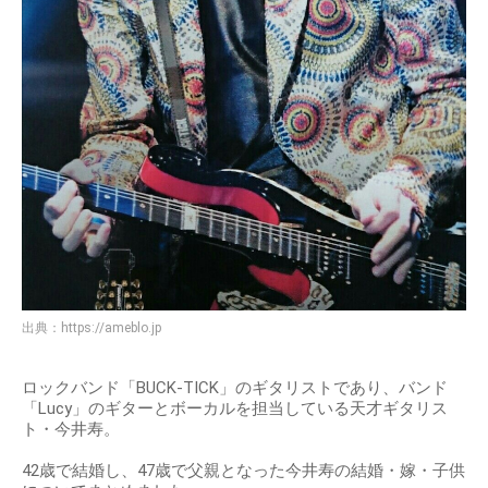
出典：
https://ameblo.jp
ロックバンド「BUCK-TICK」のギタリストであり、バンド
「Lucy」のギターとボーカルを担当している天才ギタリス
ト・今井寿。
42歳で結婚し、47歳で父親となった今井寿の結婚・嫁・子供