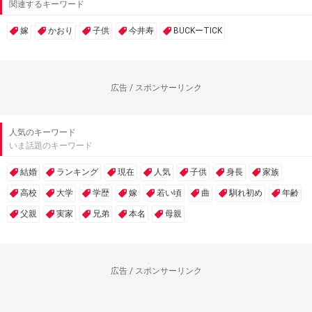
関連するキーワード
嫁
かおり
子供
今井寿
BUCKーTICK
広告 / スポンサーリンク
人気のキーワード
いま話題のキーワード
結婚
ランキング
現在
人気
子供
身長
家族
高校
大学
学歴
嫁
若い頃
曲
馴れ初め
年齢
父親
実家
兄弟
本名
母親
広告 / スポンサーリンク