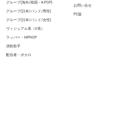
グループ(海外/韓国・K-POP)
お問い合せ
グループ(日本/バンド/男性)
PC版
グループ(日本/バンド/女性)
ヴィジュアル系（V系）
ラッパー・HIPHOP
演歌歌手
配信者・ボカロ
音楽家
人気曲・アルバム
テレビ・主題歌
ランキング
Copyright (C) Arty[アーティ]｜音楽・アーティスト情報サイト