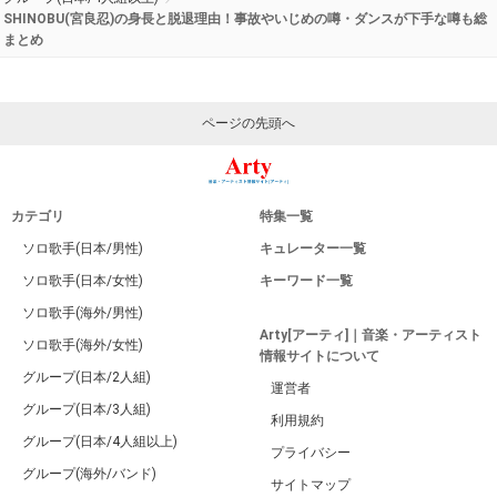
SHINOBU(宮良忍)の身長と脱退理由！事故やいじめの噂・ダンスが下手な噂も総
まとめ
ページの先頭へ
カテゴリ
特集一覧
ソロ歌手(日本/男性)
キュレーター一覧
ソロ歌手(日本/女性)
キーワード一覧
ソロ歌手(海外/男性)
Arty[アーティ]｜音楽・アーティスト
ソロ歌手(海外/女性)
情報サイトについて
グループ(日本/2人組)
運営者
グループ(日本/3人組)
利用規約
グループ(日本/4人組以上)
プライバシー
グループ(海外/バンド)
サイトマップ