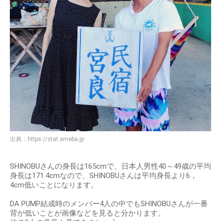
出典：
https://stat.ameba.jp
SHINOBUさんの身長は165cmで、日本人男性40～49歳の平均
身長は171.4cmなので、SHINOBUさんは平均身長より6，
4cm低いことになります。
DA PUMP結成時のメンバー4人の中でもSHINOBUさんが一番
背が低いことが画像などを見ると分かります。