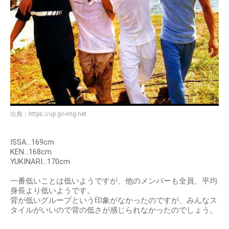
出典：
https://up.gc-img.net
ISSA…169cm
KEN…168cm
YUKINARI…170cm
一番低いことは低いようですが、他のメンバーも全員、平均
身長より低いようです。
背が低いグループという印象がなかったのですが、みんなス
タイルがいいので背の低さが感じられなかったのでしょう。