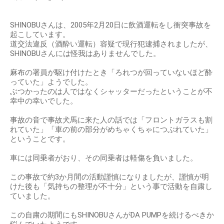
SHINOBUさんは、2005年2月20日に飲酒運転をし衝突事故を
起こしています。
道交法違反（酒酔い運転）容疑で現行犯逮捕されましたが、
SHINOBUさんには怪我はありませんでした。
麻布の署員が駆け付けたとき「ろれつが回っていないほど酔
っていた」ようでした。
ぶつかったのは人ではなくシャッターだったということが不
幸中の幸いでした。
事故の音で事故犬馬に来た人の話では「フロントガラスも割
れていた」「車の前の部分がめちゃくちゃにつぶれていた」
ということです。
車には同乗者がおり、その同乗者は軽傷を負いました。
この事故で約3か月間の活動謹慎になりましたが、謹慎が明
けた後も「気持ちの整理が不十分」という事で活動を自粛し
ていました。
この自粛の期間にもSHINOBUさんがDA PUMPを続けるべきか