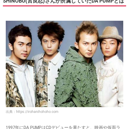
SHINOBU(宮良忍)さんが所属していたDA PUMPとは
出典：
https://irohanihohoho.com
1997年にDA PUMPはCDデビューを果たすと、映画や仮面ラ