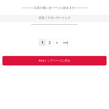
-----------------広告の後に次ページに続きます-----------------
広告 / スポンサーリンク
----------------------------------------------------------------
1
2
>
>>|
Artyトップページに戻る