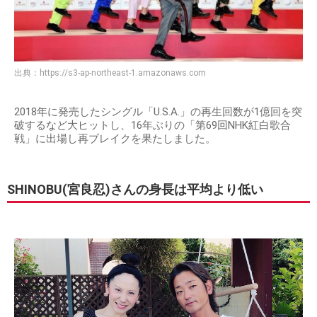
出典：
https://s3-ap-northeast-1.amazonaws.com
2018年に発売したシングル「U.S.A.」の再生回数が1億回を突
破するなど大ヒットし、16年ぶりの「第69回NHK紅白歌合
戦」に出場し再ブレイクを果たしました。
SHINOBU(宮良忍)さんの身長は平均より低い