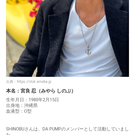
出典：
https://stat.ameba.jp
本名：宮良 忍（みやら しのぶ）
生年月日：1980年2月15日
出身地：沖縄県
血液型：O型
SHINOBUさんは、DA PUMPのメンバーとして活動していまし
た。