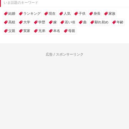
いま話題のキーワード
結婚
ランキング
現在
人気
子供
身長
家族
高校
大学
学歴
嫁
若い頃
曲
馴れ初め
年齢
父親
実家
兄弟
本名
母親
広告 / スポンサーリンク