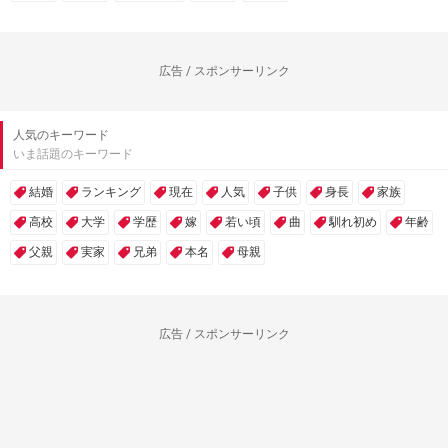
広告 / スポンサーリンク
人気のキーワード
いま話題のキーワード
結婚
ランキング
現在
人気
子供
身長
家族
高校
大学
学歴
嫁
若い頃
曲
馴れ初め
年齢
父親
実家
兄弟
本名
母親
広告 / スポンサーリンク