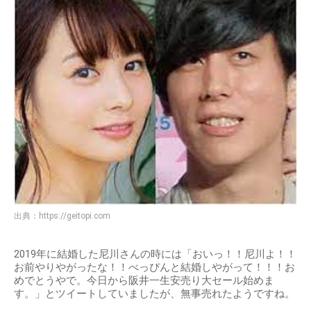
出典：
https://geitopi.com
2019年に結婚した尼川さんの時には「おいっ！！尼川よ！！
お前やりやがったな！！べっぴんと結婚しやがって！！！お
めでとうやで。今日から阪井一生安売り大セール始めま
す。」とツイートしていましたが、無事売れたようですね。