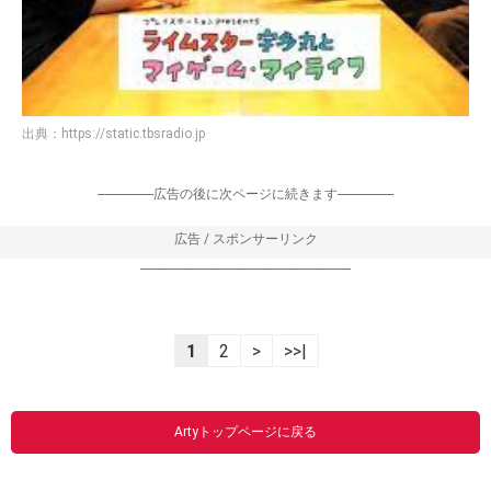
出典：
https://static.tbsradio.jp
-----------------広告の後に次ページに続きます-----------------
広告 / スポンサーリンク
----------------------------------------------------------------
1
2
>
>>|
Artyトップページに戻る