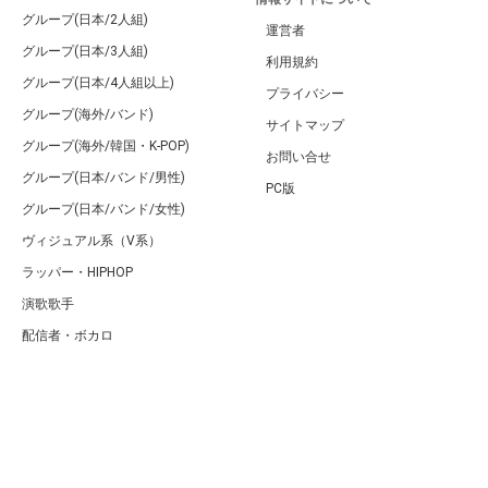
グループ(日本/2人組)
運営者
グループ(日本/3人組)
利用規約
グループ(日本/4人組以上)
プライバシー
グループ(海外/バンド)
サイトマップ
グループ(海外/韓国・K-POP)
お問い合せ
グループ(日本/バンド/男性)
PC版
グループ(日本/バンド/女性)
ヴィジュアル系（V系）
ラッパー・HIPHOP
演歌歌手
配信者・ボカロ
音楽家
人気曲・アルバム
テレビ・主題歌
ランキング