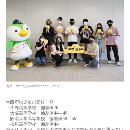
出典：
https://www.hannan-u.ac.jp
大阪府松原市の高校一覧
・生野高等学校 偏差値70
・大塚高等学校 偏差値44～49
・阪南大学高等学校 偏差値48～56
・松原高等学校 偏差値44
がありますが、高校なので電車などで市外の高校に通ってい