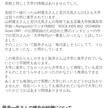
高校と同じく大学の情報はありませんでした。
高校で一緒だった山村隆太さんと尼川元気さんの2人も大学
は別々の所に進学されています。
山村隆太さんと尼川元気さんの母校である近畿大学附属高等
学校へflumpoolがラジオFM802「ROCK KIDS 802 -OCHIKEN
Goes ON!!」の公開収録のため訪れた際のインタビューの中
での尼川さんが「大学時代が一番楽しかったな」と話してい
ました。
そのことについて阪井さんは「毎日楽しそうにしてて、うら
やましかったな」と明かしています。
この発言からもしかすると阪井さんは大学に進学されていな
いという可能性もあります。
大学に進学してなかったから大学生として満喫している尼川
さんのことがうらやましかったのかなという推測もできま
す。
あくまでも推測なので実際に大学に行ったかどうかは分かり
ませんが、現在バンドとしても成功されているので大学に行
ったかどうかはあまり関係ありませんね。
阪井一生さんの彼女や結婚について