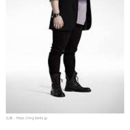
出典：
https://img.barks.jp