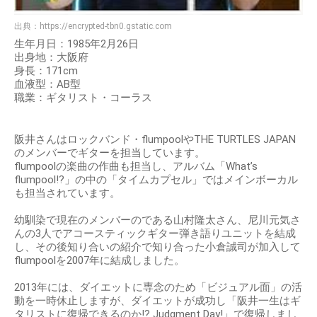
出典：
https://encrypted-tbn0.gstatic.com
生年月日：1985年2月26日
出身地：大阪府
身長：171cm
血液型：AB型
職業：ギタリスト・コーラス
阪井さんはロックバンド・flumpoolやTHE TURTLES JAPAN
のメンバーでギターを担当しています。
flumpoolの楽曲の作曲も担当し、アルバム「What’s
flumpool!?」の中の「タイムカプセル」ではメインボーカル
も担当されています。
幼馴染で現在のメンバーのである山村隆太さん、尼川元気さ
んの3人でアコースティックギター弾き語りユニットを結成
し、その後知り合いの紹介で知り合った小倉誠司が加入して
flumpoolを2007年に結成しました。
2013年には、ダイエットに専念のため「ビジュアル面」の活
動を一時休止しますが、ダイエットが成功し「阪井一生はギ
タリストに復帰できるのか!? Judgment Day!」で復帰しまし