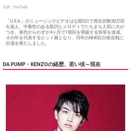
出典：YouTube
「U.S.A.」のミュージックビデオは公開3日で再生回数50万回
を超え、中毒性のある歌詞とメロディでたちまち人気に火が
つき、発売からわずか4ヶ月で1億回を突破する快挙を達成。
その年を代表するヒット曲となり、同年のNHK紅白歌合戦に
出場を果たしました。
DA PUMP・KENZOの経歴、若い頃～現在