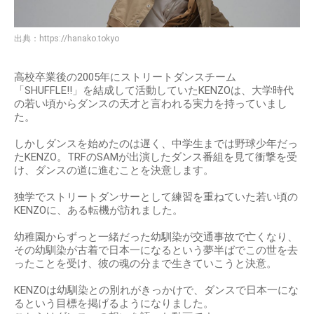
出典：
https://hanako.tokyo
高校卒業後の2005年にストリートダンスチーム
「SHUFFLE!!」を結成して活動していたKENZOは、大学時代
の若い頃からダンスの天才と言われる実力を持っていまし
た。
しかしダンスを始めたのは遅く、中学生までは野球少年だっ
たKENZO。TRFのSAMが出演したダンス番組を見て衝撃を受
け、ダンスの道に進むことを決意します。
独学でストリートダンサーとして練習を重ねていた若い頃の
KENZOに、ある転機が訪れました。
幼稚園からずっと一緒だった幼馴染が交通事故で亡くなり、
その幼馴染が古着で日本一になるという夢半ばでこの世を去
ったことを受け、彼の魂の分まで生きていこうと決意。
KENZOは幼馴染との別れがきっかけで、ダンスで日本一にな
るという目標を掲げるようになりました。