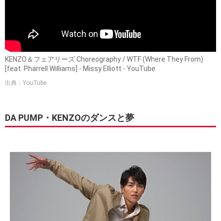
KENZO＆フェアリーズ Choreography / WTF (Where They From)
[feat. Pharrell Williams] - Missy Elliott - YouTube
出典：YouTube
DA PUMP・KENZOのダンスと夢