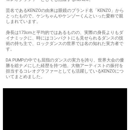
芸名であるKENZOの由来は眼鏡のブランド名「KENZO」から
とったもので、ケンちゃんやケンゾーくんといった愛称で親
しまれています。
身長は173cmと平均的ではあるものの、実際の身長よりもダ
イナミックに、時にはコンパクトにも見せられるダンスの技
術の持ち主で、ロックダンスの世界では名の知れた実力者で
す。
DA PUMPの中でも屈指のダンスの実力を誇り、世界大会の優
勝を総ナメにした経歴を持つ他、大物アーティストの振付を
担当するコレオグラファーとしても活躍しているKENZOにつ
いてまとめました。