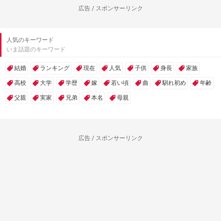
広告 / スポンサーリンク
人気のキーワード
いま話題のキーワード
結婚
ランキング
現在
人気
子供
身長
家族
高校
大学
学歴
嫁
若い頃
曲
馴れ初め
年齢
父親
実家
兄弟
本名
母親
広告 / スポンサーリンク