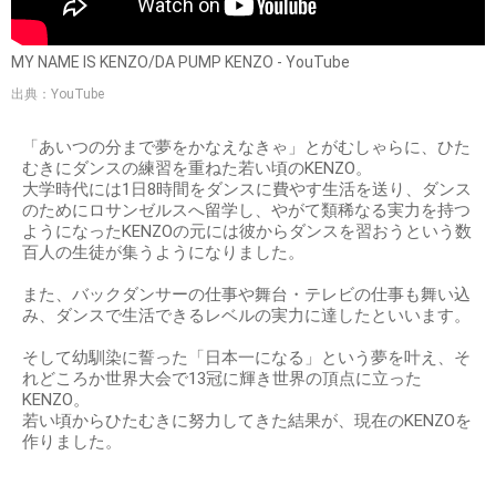
MY NAME IS KENZO/DA PUMP KENZO - YouTube
出典：YouTube
「あいつの分まで夢をかなえなきゃ」とがむしゃらに、ひた
むきにダンスの練習を重ねた若い頃のKENZO。
大学時代には1日8時間をダンスに費やす生活を送り、ダンス
のためにロサンゼルスへ留学し、やがて類稀なる実力を持つ
ようになったKENZOの元には彼からダンスを習おうという数
百人の生徒が集うようになりました。
また、バックダンサーの仕事や舞台・テレビの仕事も舞い込
み、ダンスで生活できるレベルの実力に達したといいます。
そして幼馴染に誓った「日本一になる」という夢を叶え、そ
れどころか世界大会で13冠に輝き世界の頂点に立った
KENZO。
若い頃からひたむきに努力してきた結果が、現在のKENZOを
作りました。