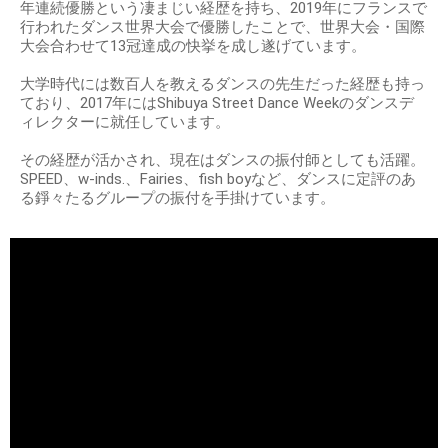
年連続優勝という凄まじい経歴を持ち、2019年にフランスで
行われたダンス世界大会で優勝したことで、世界大会・国際
大会合わせて13冠達成の快挙を成し遂げています。
大学時代には数百人を教えるダンスの先生だった経歴も持っ
ており、2017年にはShibuya Street Dance Weekのダンスデ
ィレクターに就任しています。
その経歴が活かされ、現在はダンスの振付師としても活躍。
SPEED、w-inds.、Fairies、fish boyなど、ダンスに定評のあ
る錚々たるグループの振付を手掛けています。