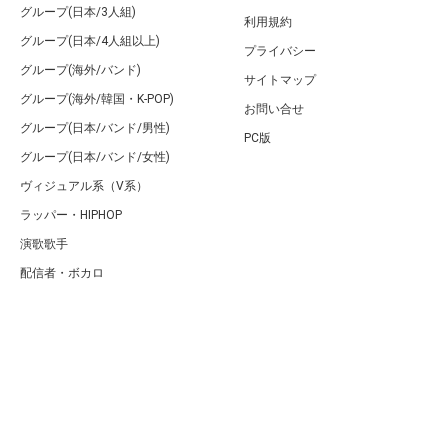
グループ(日本/3人組)
利用規約
グループ(日本/4人組以上)
プライバシー
グループ(海外/バンド)
サイトマップ
グループ(海外/韓国・K-POP)
お問い合せ
グループ(日本/バンド/男性)
PC版
グループ(日本/バンド/女性)
ヴィジュアル系（V系）
ラッパー・HIPHOP
演歌歌手
配信者・ボカロ
音楽家
人気曲・アルバム
テレビ・主題歌
ランキング