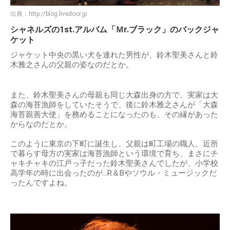
出典：
http://blog.livedoor.jp
シャネルズの1st.アルバム「Ｍr.ブラック」のバックジャ
ケット
ジャケット中央の黒い犬を連れた男性が、鈴木聖美さんと鈴
木雅之さんの父親の姿なのだとか。
また、鈴木聖美さんの母親も同じ大森出身の方で、実家は大
森の海苔漁師をしていたそうで、後に鈴木雅之さんが「大森
海苔親善大使」を務めることになったのも、その縁があった
からなのだとか。
このように東京の下町に誕生し、父親は町工場の職人、近所
で暮らす母方の実家は海苔漁師という環境で育ち、まさにチ
ャキチャキの江戸っ子だった鈴木聖美さんでしたが、小学校
高学年の時に出会ったのが…R＆Bやソウル・ミュージックだ
ったんですよね。