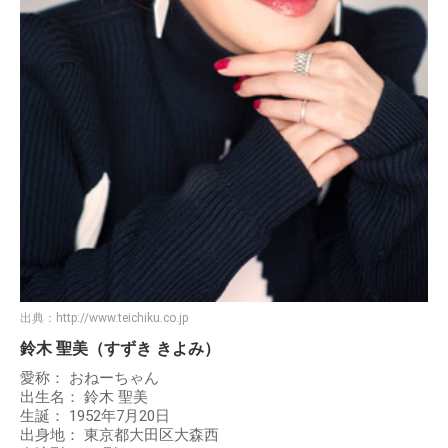
出典：
http://www.teichiku.co.jp
鈴木 聖美（すずき きよみ）
愛称： おねーちゃん
出生名： 鈴木 聖美
生誕： 1952年7月20日
出身地： 東京都大田区大森西