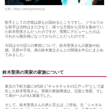
出典：
https://www.pinterest.jp
歌手としての才能は誰もが認めるところですし、ソウルフル
な歌手は当時はまだ少なく、様々な方面から注目を集めてい
た鈴木聖美さんだったのですが、実際にデビューしたのは、
それから随分後になってからのことだったのです。
今回はその辺りの事情について、鈴木聖美さんの家族や結
婚、旦那や子供、弟の鈴木雅之さんとの関係を中心にまとめ
てみました。
鈴木聖美の実家の家族について
東京の下町大森に3代続く“チャキチャキの江戸っ子”として誕
生した鈴木聖美さん。実家の家族構成は、父親と母親、そし
て弟が一人の4人家族でした。
そして、鈴木聖美さんの弟と言えば…ご存知、元「シャネル