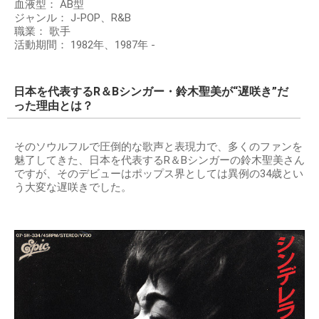
血液型： AB型
ジャンル： J-POP、R&B
職業： 歌手
活動期間： 1982年、1987年 -
日本を代表するR＆Bシンガー・鈴木聖美が“遅咲き”だ
った理由とは？
そのソウルフルで圧倒的な歌声と表現力で、多くのファンを
魅了してきた、日本を代表するR＆Bシンガーの鈴木聖美さん
ですが、そのデビューはポップス界としては異例の34歳とい
う大変な遅咲きでした。