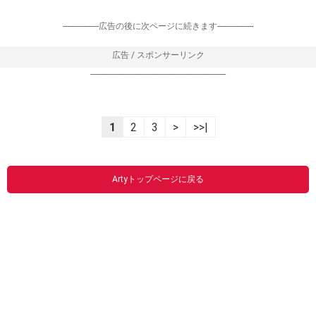
-----------------広告の後に次ページに続きます-----------------
広告 / スポンサーリンク
----------------------------------------------------------------
1
2
3
>
>>|
Artyトップページに戻る