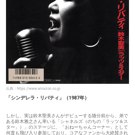
出典：
https://www.amazon.co.jp
「シンデレラ・リバティ」（1987年）
しかし、実は鈴木聖美さんがデビューする随分前から、弟で
ある鈴木雅之さん率いる「シャネルズ（のちの「ラッツ＆ス
ター」）」のステージに、「おねーちゃんコーナー」として
何度も飛び入り参加しており、コアなファンから大絶賛され