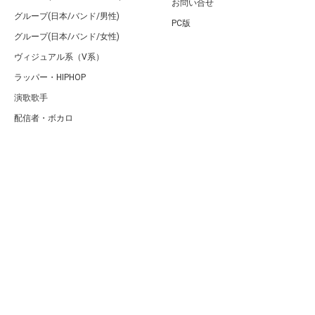
お問い合せ
グループ(日本/バンド/男性)
PC版
グループ(日本/バンド/女性)
ヴィジュアル系（V系）
ラッパー・HIPHOP
演歌歌手
配信者・ボカロ
音楽家
人気曲・アルバム
テレビ・主題歌
ランキング
Copyright (C) Arty[アーティ]｜音楽・アーティスト情報サイト