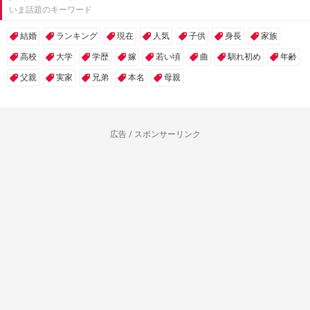
いま話題のキーワード
結婚
ランキング
現在
人気
子供
身長
家族
高校
大学
学歴
嫁
若い頃
曲
馴れ初め
年齢
父親
実家
兄弟
本名
母親
広告 / スポンサーリンク