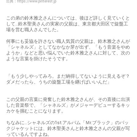
出典：
https://www.pinterest.jp
この弟の鈴木雅之さんについては、後ほど詳しく見ていくと
して…鈴木聖美さんの実家の父親は、東京都大田区で旋盤工
場を営む職人さんでした。
何事にも妥協を許さない職人気質の父親は、鈴木雅之さんが
「シャネルズ」としてなかなか芽が出ず、「もう音楽をやめ
ようか」などと思い悩んでいた鈴木雅之さんに対して、次の
ような言葉を掛けたそうです。
「もう少しやってみろ。まだ納得してないように見えるぞ？
ダメだったら、うちの旋盤工場を継げばいいんだ」
この父親の言葉に発奮した鈴木雅之さんが、その直後に出演
した音楽祭で、「シャネルズ」がメジャーデビューするキッ
カケを掴むことになります。
ちなみに…シャネルズの1st.アルバム「Ｍr.ブラック」のバッ
クジャケットには、鈴木聖美さんと鈴木雅之さんの父親が写
っているんですよね。