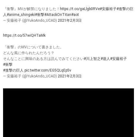
『衝撃』MVが解禁になりました！
https://t.co/gaLlgb0RVe
#安藤裕子
#進撃の巨
人
#anime_shingeki
#衝撃
#AttackOnTitan
#aot
— 安藤裕子 (@YukoAndo_UCAD)
2021年2月3日
https://t.co/57wiQHTaMk
「衝撃」のMVについて書きました。
どんな風に作られたんだろう？
そんなことに興味のある方は読んでみてください
#川上智之
#遊人
#安藤裕子
#衝撃
#進撃の巨人
pic.twitter.com/EG5QLqEp5v
— 安藤裕子 (@YukoAndo_UCAD)
2021年2月3日