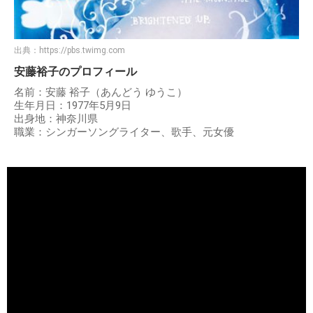
出典：
https://pbs.twimg.com
安藤裕子のプロフィール
名前：安藤 裕子（あんどう ゆうこ）
生年月日：1977年5月9日
出身地：神奈川県
職業：シンガーソングライター、歌手、元女優