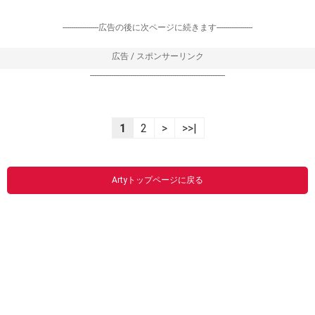
-----------------広告の後に次ページに続きます-----------------
広告 / スポンサーリンク
----------------------------------------------------------------
1
2
>
>>|
Artyトップページに戻る