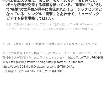
川上智之氏を迎え、哀しみ・怒り・安らぎ・苦しみなど、
様々な感情が交差する模様を描いている。“進撃の巨人”そし
て“衝撃”の世界観が見事に表現されたミュージックビデオと
なっている。シングル「衝撃」とあわせて、ミュージック
ビデオも是非堪能してほしい。
出典：
安藤裕子が手掛ける、TVアニメ『進撃の巨人』The Final Seasonエンデ
ィングテーマ「衝撃」のミュージックビデオ公開！ | PONYCANYON NEWS
そして、2月3日（水）にはついに「衝撃」のシングルリリースとなります！
オリジナル特典はアニメ描き下ろしの“エレン・イェーガー“のイラストに、安
藤裕子本人が色付けをしたコラボとなっています！
https://t.co/Tp8rgPdXkj
#安
藤裕子
#進撃の巨人
#anime_shingeki
#衝撃
#AttackOnTitan
#aot
https://t.co/dGOBv0J8hO
pic.twitter.com/JDTN9tQXAe
— 安藤裕子 (@YukoAndo_UCAD)
2021年1月31日