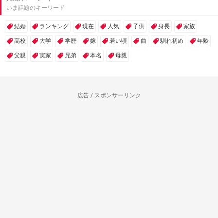
いま話題のキーワード
結婚
ランキング
現在
人気
子供
身長
家族
高校
大学
学歴
嫁
若い頃
曲
馴れ初め
年齢
父親
実家
兄弟
本名
母親
広告 / スポンサーリンク