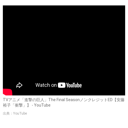
TVアニメ「進撃の巨人」The Final SeasonノンクレジットED【安藤
裕子「衝撃」】 - YouTube
出典：YouTube