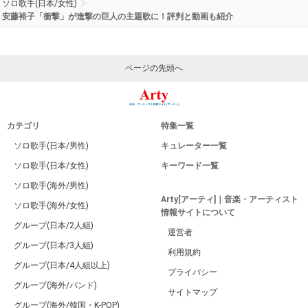
ソロ歌手(日本/女性)
安藤裕子「衝撃」が進撃の巨人の主題歌に！評判と動画も紹介
ページの先頭へ
カテゴリ
特集一覧
ソロ歌手(日本/男性)
キュレーター一覧
ソロ歌手(日本/女性)
キーワード一覧
ソロ歌手(海外/男性)
Arty[アーティ]｜音楽・アーティスト
ソロ歌手(海外/女性)
情報サイトについて
グループ(日本/2人組)
運営者
グループ(日本/3人組)
利用規約
グループ(日本/4人組以上)
プライバシー
グループ(海外/バンド)
サイトマップ
グループ(海外/韓国・K-POP)