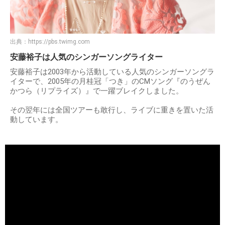
出典：
https://pbs.twimg.com
安藤裕子は人気のシンガーソングライター
安藤裕子は2003年から活動している人気のシンガーソングラ
イターで、2005年の月桂冠「つき」のCMソング『のうぜん
かつら（リプライズ）』で一躍ブレイクしました。
その翌年には全国ツアーも敢行し、ライブに重きを置いた活
動しています。