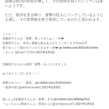
楽曲は歌詞の内容が難しく、その意味を知りたいファンは多
いようです。
ただ、歌詞を見る限り、進撃の巨人にリンクしているように
も感じ、その世界観を歌で表現しているのだと思われます。
じゃん！！
安藤裕子さんの「衝撃」買ってきたぁ～～😚❤️
安藤裕子さん、本当に素敵な曲をありがとうございます😌🙏🏻💕
後でゆっくり聴かせていただきますッ😆❤️
pic.twitter.com/BX0cdOcm6w
— まいピ (@mai112755)
2021年2月3日
安藤裕子さんから新譜『衝撃』をいただきました。
ありがとうございます！！！
進撃のやつー！ 最高。
pic.twitter.com/ZndYx2ntrU
— 葉真中顕 (@akihamanaka)
2021年2月8日
届いたよ❗安藤裕子さんの「衝撃」🎵😊
pic.twitter.com/dRIMej3YUC
— よっちゃん(胃袋さんよ～胃袋さん) (@andyyossy47)
2021年2月5日