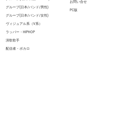
お問い合せ
グループ(日本/バンド/男性)
PC版
グループ(日本/バンド/女性)
ヴィジュアル系（V系）
ラッパー・HIPHOP
演歌歌手
配信者・ボカロ
音楽家
人気曲・アルバム
テレビ・主題歌
ランキング
Copyright (C) Arty[アーティ]｜音楽・アーティスト情報サイト