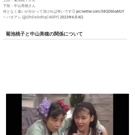
下段：中山美穂さん
何となく違いが分かって頂ければ幸いです🙂
pic.twitter.com/58QDbGaMzY
— バタアシ (@2fnDs0cRrqC4GRY)
2023年6月4日
菊池桃子と中山美穂の関係について