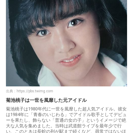
出典：
https://pbs.twimg.com
菊池桃子は一世を風靡した元アイドル
菊池桃子は1980年代に一世を風靡した超人気アイドル。彼女
は1984年に「青春のいじわる」でアイドル歌手としてデビュ
ーを果たし、飾らない「普通の女の子」というイメージで絶
大な人気を集めました。当時は武道館ライブを最年少で行
い、このときは長蛇の列が駅まで続くなど、尋常ではないほ