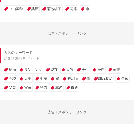
中山美穂
共演
菊池桃子
関係
仲
広告 / スポンサーリンク
人気のキーワード
いま話題のキーワード
結婚
ランキング
現在
人気
子供
身長
家族
高校
大学
学歴
嫁
若い頃
曲
馴れ初め
年齢
父親
実家
兄弟
本名
母親
広告 / スポンサーリンク