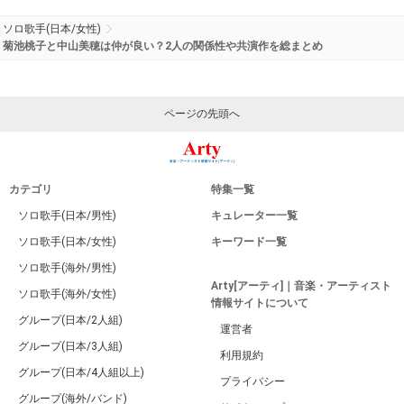
ソロ歌手(日本/女性)
菊池桃子と中山美穂は仲が良い？2人の関係性や共演作を総まとめ
ページの先頭へ
カテゴリ
特集一覧
ソロ歌手(日本/男性)
キュレーター一覧
ソロ歌手(日本/女性)
キーワード一覧
ソロ歌手(海外/男性)
Arty[アーティ]｜音楽・アーティスト
ソロ歌手(海外/女性)
情報サイトについて
グループ(日本/2人組)
運営者
グループ(日本/3人組)
利用規約
グループ(日本/4人組以上)
プライバシー
グループ(海外/バンド)