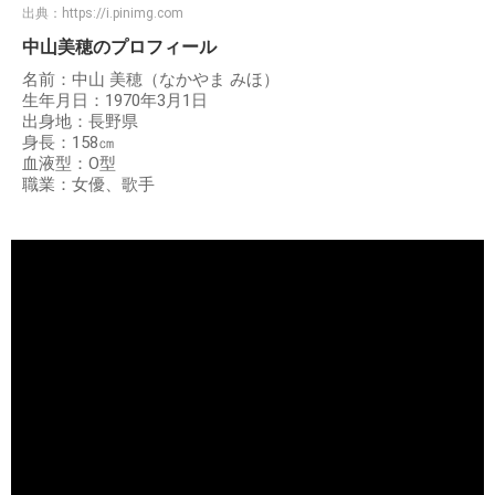
出典：
https://i.pinimg.com
中山美穂のプロフィール
名前：中山 美穂（なかやま みほ）
生年月日：1970年3月1日
出身地：長野県
身長：158㎝
血液型：O型
職業：女優、歌手