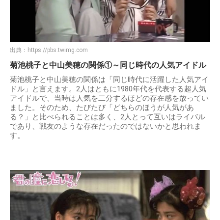
出典：
https://pbs.twimg.com
菊池桃子と中山美穂の関係①～同じ時代の人気アイドル
菊池桃子と中山美穂の関係は「同じ時代に活躍した人気アイ
ドル」と言えます。2人はともに1980年代を代表する超人気
アイドルで、当時は人気を二分するほどの存在感を放ってい
ました。そのため、たびたび「どちらのほうが人気があ
る？」と比べられることは多く、2人とって互いはライバル
であり、戦友のような存在だったのではないかと思われま
す。