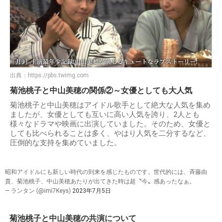
出典：
https://pbs.twimg.com
菊池桃子と中山美穂の関係②～女優としても大人気
菊池桃子と中山美穂はアイドル歌手として絶大な人気を集め
ましたが、女優としても互いに高い人気を誇り、2人とも
様々なドラマや映画に出演していました。そのため、女優と
しても比べられることは多く、やはり人気を二分するなど、
圧倒的な支持を集めていました。
昭和アイドルにも新しい時代の到来を感じたものです。世代的には、斉藤由
貴、菊池桃子、中山美穂あたりが出てきた時は超〝今〟感あったなぁ。
— ランタン (@imi7Keys)
2023年7月5日
菊池桃子と中山美穂の共演について