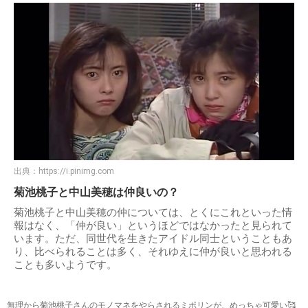
出典：
https://i.pinimg.com
菊池桃子と中山美穂は仲良いの？
菊池桃子と中山美穂の仲については、とくにこれといった情
報はなく、「仲が良い」というほどではなかったと見られて
います。ただ、同世代を生きたアイドル同士ということもあ
り、比べられることは多く、それゆえに仲が良いと思われる
ことも多いようです。
無理から菊池桃子さんのモノマネをやらされるミポリンが、めっちゃ可愛い🥰