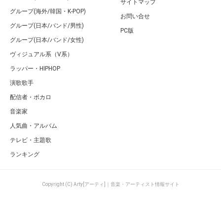
サイトマップ
グループ(海外/韓国・K-POP)
お問い合せ
グループ(日本/バンド/男性)
PC版
グループ(日本/バンド/女性)
ヴィジュアル系（V系）
ラッパー・HIPHOP
演歌歌手
配信者・ボカロ
音楽家
人気曲・アルバム
テレビ・主題歌
ランキング
Copyright (C) Arty[アーティ]｜音楽・アーティスト情報サイト