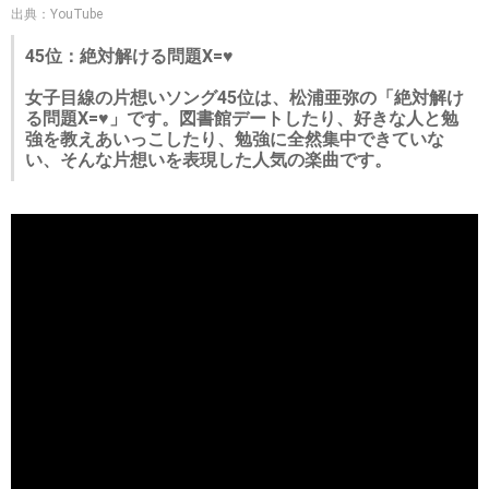
出典：YouTube
45位：絶対解ける問題X=♥
女子目線の片想いソング45位は、松浦亜弥の「絶対解け
る問題X=♥」です。図書館デートしたり、好きな人と勉
強を教えあいっこしたり、勉強に全然集中できていな
い、そんな片想いを表現した人気の楽曲です。