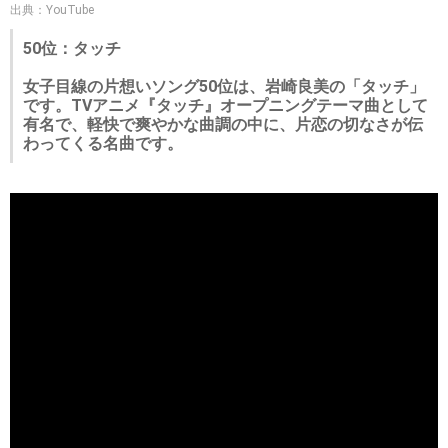
出典：YouTube
50位：タッチ
女子目線の片想いソング50位は、岩崎良美の「タッチ」
です。TVアニメ『タッチ』オープニングテーマ曲として
有名で、軽快で爽やかな曲調の中に、片恋の切なさが伝
わってくる名曲です。