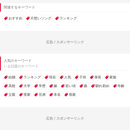
関連するキーワード
おすすめ
片想いソング
ランキング
広告 / スポンサーリンク
人気のキーワード
いま話題のキーワード
結婚
ランキング
現在
人気
子供
身長
家族
高校
大学
学歴
嫁
若い頃
曲
馴れ初め
年齢
父親
実家
兄弟
本名
母親
広告 / スポンサーリンク