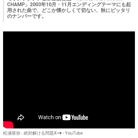
CHAMP」2003年10月・11月エンディングテーマにも起
用された曲で、どこか懐かしくて切ない、秋にピッタリ
のナンバーです。
松浦亜弥 - 絶対解ける問題X=♥ - YouTube