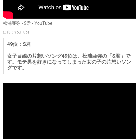
松浦亜弥 - S君 - YouTube
出典：YouTube
49位：S君
女子目線の片想いソング49位は、松浦亜弥の「S君」で
す。モテ男を好きになってしまった女の子の片想いソン
グです。