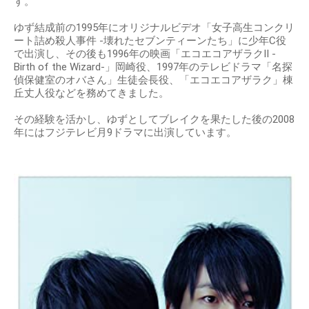
す。
ゆず結成前の1995年にオリジナルビデオ「女子高生コンクリ
ート詰め殺人事件 -壊れたセブンティーンたち」に少年C役
で出演し、その後も1996年の映画「エコエコアザラクII -
Birth of the Wizard-」岡崎役、1997年のテレビドラマ「名探
偵保健室のオバさん」生徒会長役、「エコエコアザラク」棟
丘丈人役などを務めてきました。
その経験を活かし、ゆずとしてブレイクを果たした後の2008
年にはフジテレビ月9ドラマに出演しています。