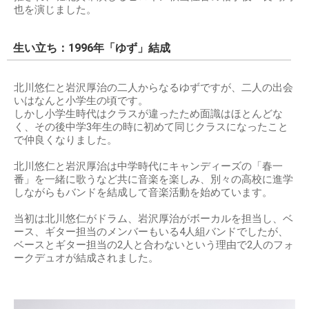
也を演じました。
生い立ち：1996年「ゆず」結成
北川悠仁と岩沢厚治の二人からなるゆずですが、二人の出会
いはなんと小学生の頃です。
しかし小学生時代はクラスが違ったため面識はほとんどな
く、その後中学3年生の時に初めて同じクラスになったこと
で仲良くなりました。
北川悠仁と岩沢厚治は中学時代にキャンディーズの「春一
番」を一緒に歌うなど共に音楽を楽しみ、別々の高校に進学
しながらもバンドを結成して音楽活動を始めています。
当初は北川悠仁がドラム、岩沢厚治がボーカルを担当し、ベ
ース、ギター担当のメンバーもいる4人組バンドでしたが、
ベースとギター担当の2人と合わないという理由で2人のフォ
ークデュオが結成されました。