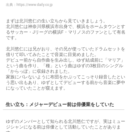
出典：
https://www.daily.co.jp
まずは北川悠仁の生い立ちから見ていきましょう。
北川悠仁は神奈川県横浜市出身で、横浜をホームタウンとす
るサッカー・Jリーグの横浜F・マリノスのファンとして有名
です。
北川悠仁には兄がおり、その兄が使っていたドラムセットを
借りて叩いてみたことで音楽に目覚めました。
デビュー前から自作曲を生み出し、ゆず結成前に「マリア」
という曲を作り、「種」という曲はゆずの3枚目のシングル
「からっぽ」に収録されました。
家族にバレないように布団をかぶってこっそり録音したとい
う思い出もあり、ゆずとしてデビューする前から音楽に夢中
になっていたことが窺えます。
生い立ち：メジャーデビュー前は俳優業をしていた
ゆずのメンバーとして知られる北川悠仁ですが、実はミュー
ジシャンになる前は俳優として活動していたことがありま