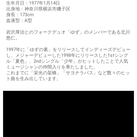
生年月日：1977年1月14日
出身地：神奈川県横浜市磯子区
身長：173cm
血液型：A型
岩沢厚治とのフォークデュオ「ゆず」のメンバーである北川
悠仁。
1997年に「ゆずの素」をリリースしてインディーズデビュー
し、メジャーデビューした1998年にリリースした1stシング
ル「夏色」、2ndシングル「少年」がヒットしたことで人気
ミュージシャンの仲間入りを果たしました。
これまでに「栄光の架橋」「サヨナラバス」など数々のヒッ
ト曲を生み出しています。