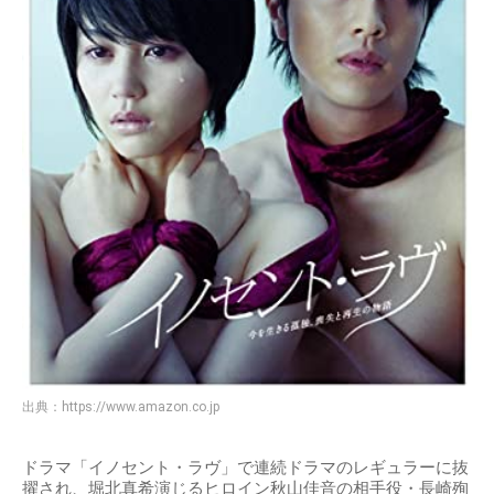
出典：
https://www.amazon.co.jp
ドラマ「イノセント・ラヴ」で連続ドラマのレギュラーに抜
擢され、堀北真希演じるヒロイン秋山佳音の相手役・長崎殉