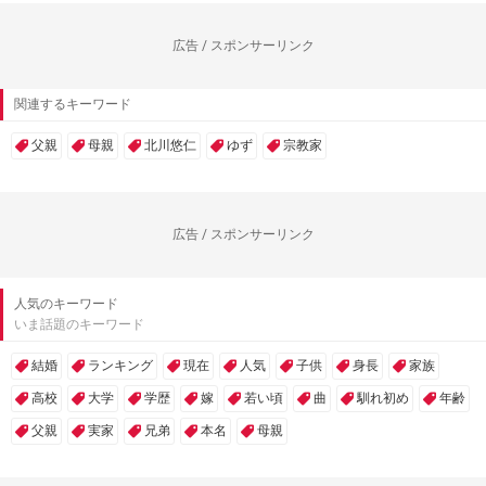
広告 / スポンサーリンク
関連するキーワード
父親
母親
北川悠仁
ゆず
宗教家
広告 / スポンサーリンク
人気のキーワード
いま話題のキーワード
結婚
ランキング
現在
人気
子供
身長
家族
高校
大学
学歴
嫁
若い頃
曲
馴れ初め
年齢
父親
実家
兄弟
本名
母親