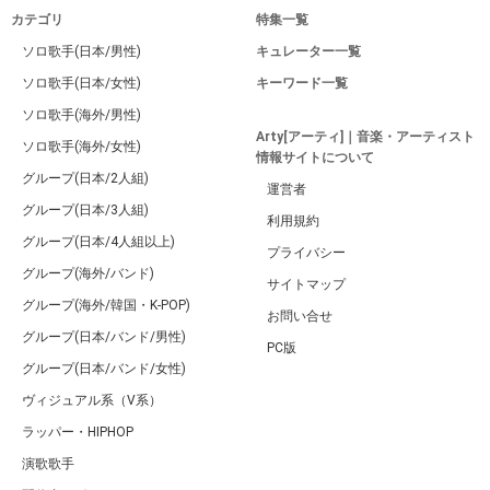
カテゴリ
特集一覧
ソロ歌手(日本/男性)
キュレーター一覧
ソロ歌手(日本/女性)
キーワード一覧
ソロ歌手(海外/男性)
Arty[アーティ]｜音楽・アーティスト
ソロ歌手(海外/女性)
情報サイトについて
グループ(日本/2人組)
運営者
グループ(日本/3人組)
利用規約
グループ(日本/4人組以上)
プライバシー
グループ(海外/バンド)
サイトマップ
グループ(海外/韓国・K-POP)
お問い合せ
グループ(日本/バンド/男性)
PC版
グループ(日本/バンド/女性)
ヴィジュアル系（V系）
ラッパー・HIPHOP
演歌歌手