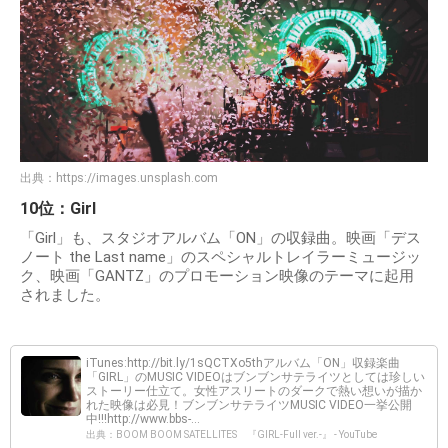
出典：
https://images.unsplash.com
10位：Girl
「Girl」も、スタジオアルバム「ON」の収録曲。映画「デス
ノート the Last name」のスペシャルトレイラーミュージッ
ク、映画「GANTZ」のプロモーション映像のテーマに起用
されました。
iTunes:http://bit.ly/1sQCTXo5thアルバム「ON」収録楽曲
「GIRL」のMUSIC VIDEOはブンブンサテライツとしては珍しい
ストーリー仕立て。女性アスリートのダークで熱い想いが描か
れた映像は必見！ブンブンサテライツMUSIC VIDEO一挙公開
中!!!http://www.bbs-...
出典：BOOM BOOM SATELLITES 『GIRL-Full ver.-』 - YouTube