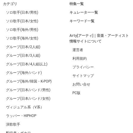
カテゴリ
特集一覧
ソロ歌手(日本/男性)
キュレーター一覧
ソロ歌手(日本/女性)
キーワード一覧
ソロ歌手(海外/男性)
Arty[アーティ]｜音楽・アーティスト
ソロ歌手(海外/女性)
情報サイトについて
グループ(日本/2人組)
運営者
グループ(日本/3人組)
利用規約
グループ(日本/4人組以上)
プライバシー
グループ(海外/バンド)
サイトマップ
グループ(海外/韓国・K-POP)
お問い合せ
グループ(日本/バンド/男性)
PC版
グループ(日本/バンド/女性)
ヴィジュアル系（V系）
ラッパー・HIPHOP
演歌歌手