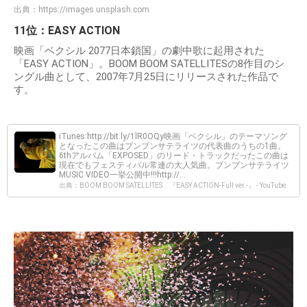
出典：
https://images.unsplash.com
11位：EASY ACTION
映画「ベクシル 2077日本鎖国」の劇中歌に起用された
「EASY ACTION」。BOOM BOOM SATELLITESの8作目のシ
ングル曲として、2007年7月25日にリリースされた作品で
す。
iTunes:http://bit.ly/1lR0OQy映画「ベクシル」のテーマソング
となったこの曲はブンブンサテライツの代表曲のうちの1曲。
6thアルバム「EXPOSED」のリード・トラックだったこの曲は
現在でもフェスティバル常連の大人気曲。ブンブンサテライツ
MUSIC VIDEO一挙公開中!!!http://...
出典：BOOM BOOM SATELLITES 『EASY ACTION-Full ver.-』 - YouTube