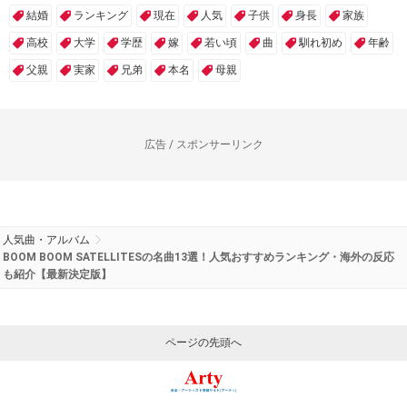
結婚
ランキング
現在
人気
子供
身長
家族
高校
大学
学歴
嫁
若い頃
曲
馴れ初め
年齢
父親
実家
兄弟
本名
母親
広告 / スポンサーリンク
人気曲・アルバム
BOOM BOOM SATELLITESの名曲13選！人気おすすめランキング・海外の反応
も紹介【最新決定版】
ページの先頭へ