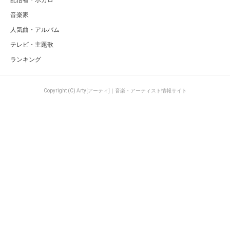
配信者・ボカロ
音楽家
人気曲・アルバム
テレビ・主題歌
ランキング
Copyright (C) Arty[アーティ]｜音楽・アーティスト情報サイト