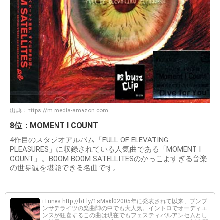
出典：
https://m.media-amazon.com
8位：MOMENT I COUNT
4作目のスタジオアルバム「FULL OF ELEVATING
PLEASURES」に収録されている人気曲である「MOMENT I
COUNT」。BOOM BOOM SATELLITESのかっこよすぎる音楽
の世界観を堪能できる名曲です。
iTunes:http://bit.ly/1sMa6l02005年に発表されて以来、ブンブ
ンサテライツの楽曲陣の中でも大人気。イントロでオーディエ
ンスが狂喜するこの曲は現在でもフェスティバルアンセムとし