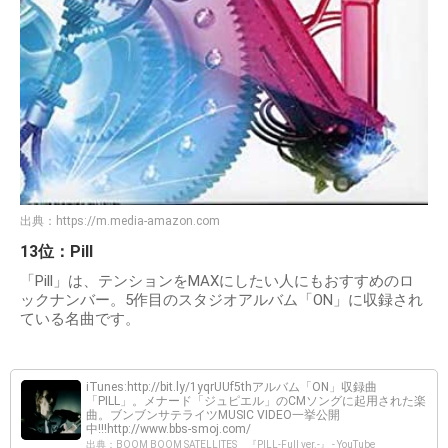
出典：
https://m.media-amazon.com
13位：Pill
「Pill」は、テンションをMAXにしたい人にもおすすめのロ
ックナンバー。5作目のスタジオアルバム「ON」に収録され
ている名曲です。
iTunes:http://bit.ly/1yqrUUf5thアルバム「ON」収録曲
「PILL」。メナード「ジュピエル」のCMソングに起用された楽
曲。ブンブンサテライツMUSIC VIDEO一挙公開
中!!!http://www.bbs-smoj.com/
出典：BOOM BOOM SATELLITES 『PILL-Full ver.-』 - YouTube