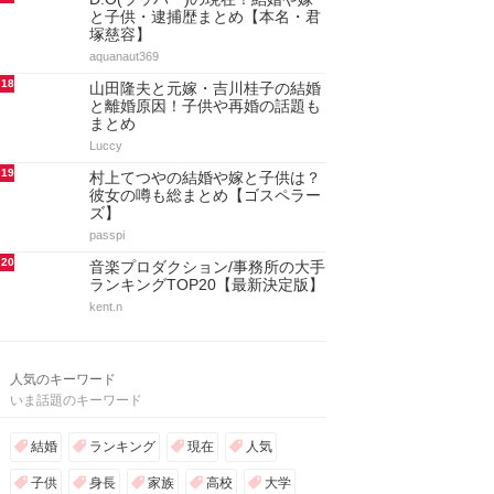
と子供・逮捕歴まとめ【本名・君
塚慈容】
aquanaut369
18
山田隆夫と元嫁・吉川桂子の結婚
と離婚原因！子供や再婚の話題も
まとめ
Luccy
19
村上てつやの結婚や嫁と子供は？
彼女の噂も総まとめ【ゴスペラー
ズ】
passpi
20
音楽プロダクション/事務所の大手
ランキングTOP20【最新決定版】
kent.n
人気のキーワード
いま話題のキーワード
結婚
ランキング
現在
人気
子供
身長
家族
高校
大学