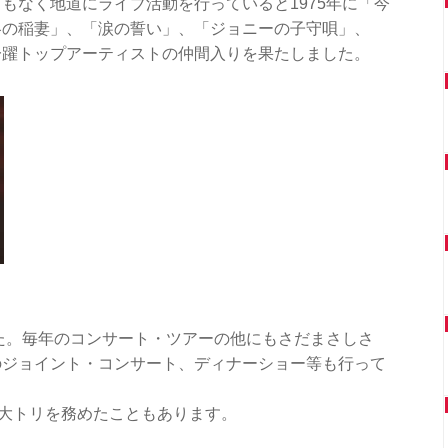
もなく地道にライブ活動を行っていると1975年に「今
冬の稲妻」、「涙の誓い」、「ジョニーの子守唄」、
一躍トップアーティストの仲間入りを果たしました。
した。毎年のコンサート・ツアーの他にもさだまさしさ
のジョイント・コンサート、ディナーショー等も行って
度大トリを務めたこともあります。