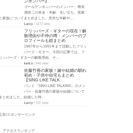
ンボンバー】
ゴールデンボンバーのメンバー、樽美
酒研二の本名・年齢、生い立ち、実家
と家族についてまとめました。意外な年齢や…
Luccy
/ 1272 view
フリッパーズ・ギターの現在！解
散理由や不仲の噂・メンバーのプ
ロフィールも総まとめ
1987年から1991年まで活動したフリッ
パーズ・ギター。今回の記事では、フ
リッパーズ・ギターの解散理由、そ…
kent.n
/ 940 view
佐藤竹善の家族！嫁や結婚の馴れ
初め・子供や自宅もまとめ
【SING LIKE TALK…
バンド「SING LIKE TALKING」のメン
バー・佐藤竹善の家族や結婚について
まとめました。結婚した時…
Luccy
/ 707 view
広告/スポンサーリンク
アクセスランキング