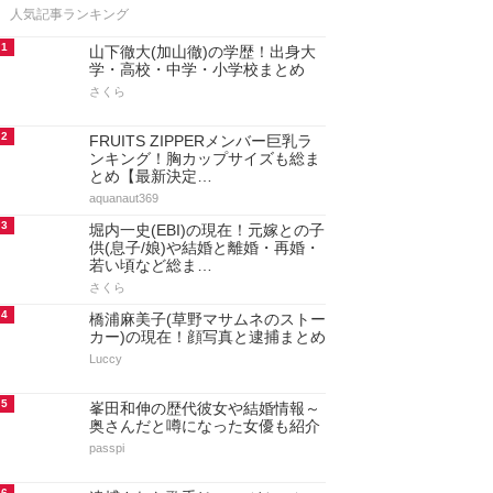
人気記事ランキング
1
山下徹大(加山徹)の学歴！出身大
学・高校・中学・小学校まとめ
さくら
2
FRUITS ZIPPERメンバー巨乳ラ
ンキング！胸カップサイズも総ま
とめ【最新決定…
aquanaut369
3
堀内一史(EBI)の現在！元嫁との子
供(息子/娘)や結婚と離婚・再婚・
若い頃など総ま…
さくら
4
橋浦麻美子(草野マサムネのストー
カー)の現在！顔写真と逮捕まとめ
Luccy
5
峯田和伸の歴代彼女や結婚情報～
奥さんだと噂になった女優も紹介
passpi
6