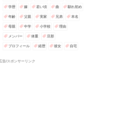
学歴
嫁
若い頃
曲
馴れ初め
年齢
父親
実家
兄弟
本名
母親
中学
小学校
理由
メンバー
体重
旦那
プロフィール
経歴
彼女
自宅
広告/スポンサーリンク