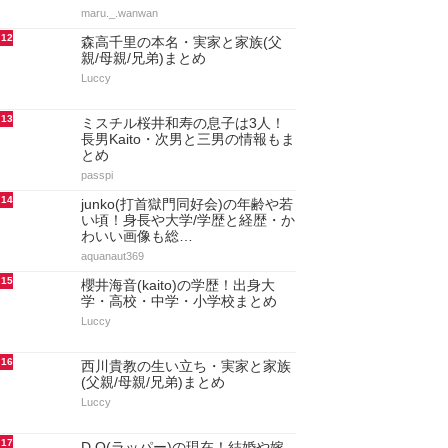
maru._.wanwan
12
森高千里の本名・実家と家族(父
親/母親/兄弟)まとめ
Luccy
13
ミスチル桜井和寿の息子は3人！
長男Kaito・次男と三男の情報もま
とめ
passpi
14
junko(打首獄門同好会)の年齢や若
い頃！身長や大学/学歴と経歴・か
わいい画像も総…
aquanaut369
15
櫻井海音(kaito)の学歴！出身大
学・高校・中学・小学校まとめ
Luccy
16
西川貴教の生い立ち・実家と家族
(父親/母親/兄弟)まとめ
Luccy
17
D.O(ラッパー)の現在！結婚や嫁