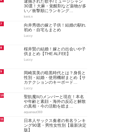
逮捕された歌手/ミュージシャン
30選！大麻・覚醒剤など薬物が多
い／衝撃順にランキング…
kent.n
7
向井秀徳の嫁と子供！結婚の馴れ
初め・自宅もまとめ
Luccy
8
桜井賢の結婚！嫁との出会いや子
供まとめ【THE ALFEE】
Luccy
9
岡崎英美の暗黒時代とは？身長と
性別・結婚・使用機材まとめ【サ
カナクションのキーボード…
Luccy
10
聖飢魔IIのメンバーと現在！本名
や年齢と素顔・海外の反応と解散
の真相・今の活動を総ま…
aquanaut369
11
日本人サックス奏者の有名ランキ
ング90選・男性女性別【最新決定
版】