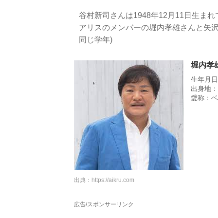
谷村新司さんは1948年12月11日生まれ
アリスのメンバーの堀内孝雄さんと矢沢
同じ学年)
堀内孝
生年月日：
出身地：
愛称：ベ
出典：
https://aikru.com
広告/スポンサーリンク