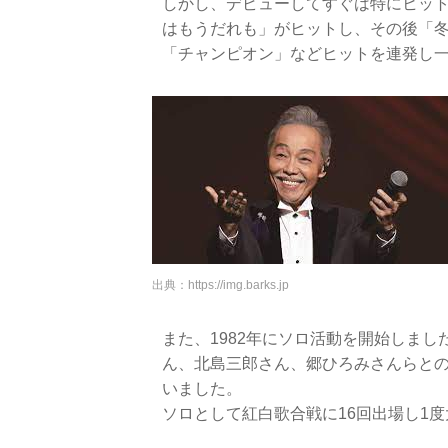
しかし、デビューしてすぐは特にヒット
はもうだれも」がヒットし、その後「
「チャンピオン」などヒットを連発し
出典：
https://img.barks.jp
また、1982年にソロ活動を開始しま
ん、北島三郎さん、郷ひろみさんらと
いました。
ソロとして紅白歌合戦に16回出場し1