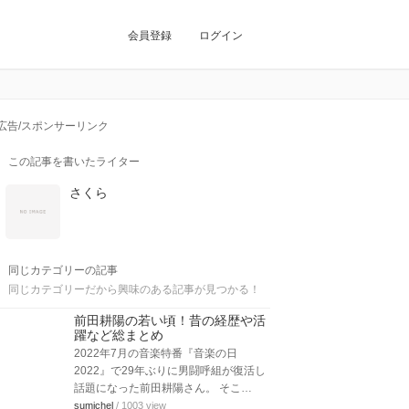
会員登録
ログイン
広告/スポンサーリンク
この記事を書いたライター
さくら
同じカテゴリーの記事
同じカテゴリーだから興味のある記事が見つかる！
前田耕陽の若い頃！昔の経歴や活
躍など総まとめ
2022年7月の音楽特番『音楽の日
2022』で29年ぶりに男闘呼組が復活し
話題になった前田耕陽さん。 そこ…
sumichel
/ 1003 view