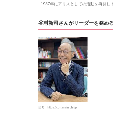
1987年にアリスとしての活動を再開し
谷村新司さんがリーダーを務め
出典：
https://cdn.mainichi.jp