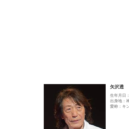
矢沢透
生年月日：
出身地：
愛称：キ