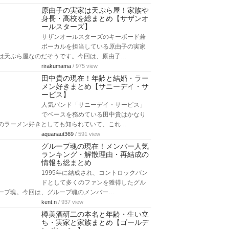
原由子の実家は天ぷら屋！家族や
身長・高校を総まとめ【サザンオ
ールスターズ】
サザンオールスターズのキーボード兼
ボーカルを担当している原由子の実家
は天ぷら屋なのだそうです。今回は、原由子…
rirakumama
/ 975 view
田中貴の現在！年齢と結婚・ラー
メン好きまとめ【サニーデイ・サ
ービス】
人気バンド「サニーデイ・サービス」
でベースを務めている田中貴はかなり
のラーメン好きとしても知られていて、これ…
aquanaut369
/ 591 view
グループ魂の現在！メンバー人気
ランキング・解散理由・再結成の
情報も総まとめ
1995年に結成され、コントロックバン
ドとして多くのファンを獲得したグル
ープ魂。今回は、グループ魂のメンバー…
kent.n
/ 937 view
樽美酒研二の本名と年齢・生い立
ち・実家と家族まとめ【ゴールデ