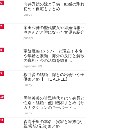
6
向井秀徳の嫁と子供！結婚の馴れ
初め・自宅もまとめ
Luccy
7
峯田和伸の歴代彼女や結婚情報～
奥さんだと噂になった女優も紹介
passpi
8
聖飢魔IIのメンバーと現在！本名
や年齢と素顔・海外の反応と解散
の真相・今の活動を総ま…
aquanaut369
9
桜井賢の結婚！嫁との出会いや子
供まとめ【THE ALFEE】
Luccy
10
岡崎英美の暗黒時代とは？身長と
性別・結婚・使用機材まとめ【サ
カナクションのキーボード…
Luccy
11
森高千里の本名・実家と家族(父
親/母親/兄弟)まとめ