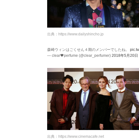
出典：
https://www.dailyshincho.jp
森崎ウィンはごくせん４期のメンバーでしたね。
pic.t
— clear🖤perfume (@clear_perfumer)
2018年5月20日
出典：
https://www.cinemacafe.net