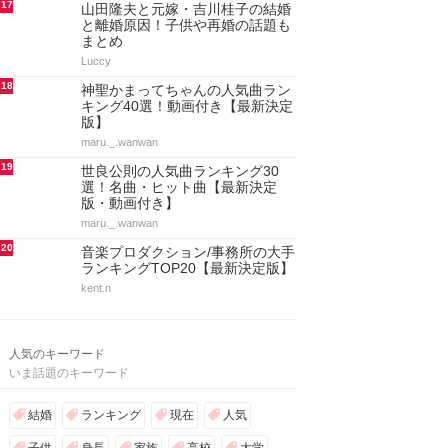
17
山田隆夫と元嫁・吉川桂子の結婚
と離婚原因！子供や再婚の話題も
まとめ
Luccy
18
神聖かまってちゃんの人気曲ラン
キング40選！動画付き【最新決定
版】
maru._.wanwan
19
世良公則の人気曲ランキング30
選！名曲・ヒット曲【最新決定
版・動画付き】
maru._.wanwan
20
音楽プロダクション/事務所の大手
ランキングTOP20【最新決定版】
kent.n
人気のキーワード
いま話題のキーワード
結婚
ランキング
現在
人気