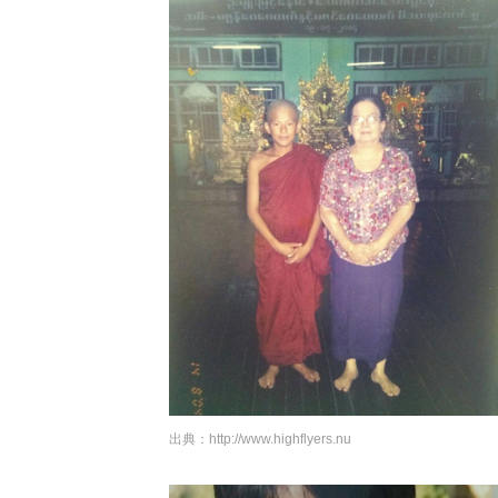
出典：
http://www.highflyers.nu