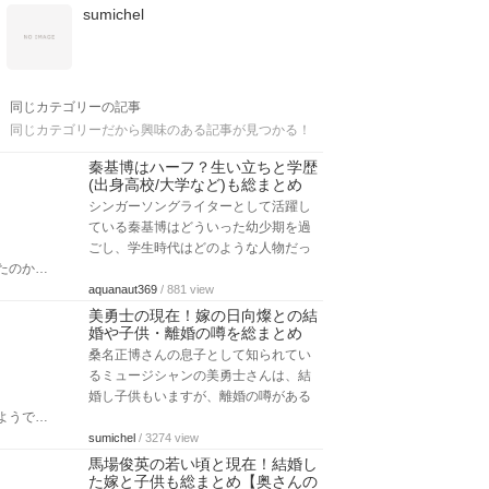
sumichel
同じカテゴリーの記事
同じカテゴリーだから興味のある記事が見つかる！
秦基博はハーフ？生い立ちと学歴
(出身高校/大学など)も総まとめ
シンガーソングライターとして活躍し
ている秦基博はどういった幼少期を過
ごし、学生時代はどのような人物だっ
たのか…
aquanaut369
/ 881 view
美勇士の現在！嫁の日向燦との結
婚や子供・離婚の噂を総まとめ
桑名正博さんの息子として知られてい
るミュージシャンの美勇士さんは、結
婚し子供もいますが、離婚の噂がある
ようで…
sumichel
/ 3274 view
馬場俊英の若い頃と現在！結婚し
た嫁と子供も総まとめ【奥さんの