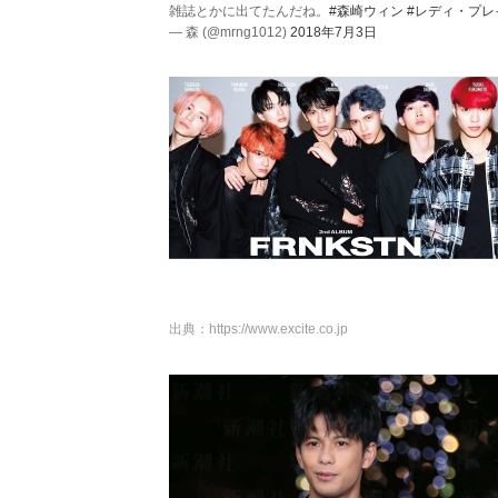
雑誌とかに出てたんだね。
#森崎ウィン
#レディ・プレ
— 森 (@mrng1012)
2018年7月3日
出典：
https://www.excite.co.jp