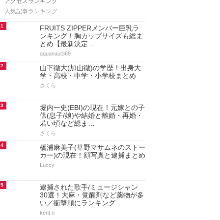
アクセスランキング
人気記事ランキング
1
FRUITS ZIPPERメンバー巨乳ラ
ンキング！胸カップサイズも総ま
とめ【最新決定…
aquanaut369
2
山下徹大(加山徹)の学歴！出身大
学・高校・中学・小学校まとめ
さくら
3
堀内一史(EBI)の現在！元嫁との子
供(息子/娘)や結婚と離婚・再婚・
若い頃など総ま…
さくら
4
橋浦麻美子(草野マサムネのストー
カー)の現在！顔写真と逮捕まとめ
Luccy
5
逮捕された歌手/ミュージシャン
30選！大麻・覚醒剤など薬物が多
い／衝撃順にランキング…
kent.n