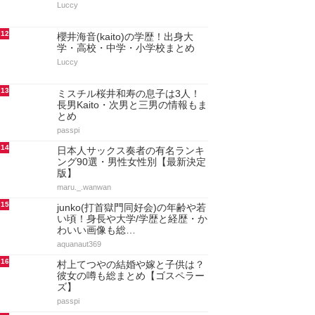
Luccy
12
櫻井海音(kaito)の学歴！出身大
学・高校・中学・小学校まとめ
Luccy
13
ミスチル桜井和寿の息子は3人！
長男Kaito・次男と三男の情報もま
とめ
passpi
14
日本人サックス奏者の有名ランキ
ング90選・男性女性別【最新決定
版】
maru._.wanwan
15
junko(打首獄門同好会)の年齢や若
い頃！身長や大学/学歴と経歴・か
わいい画像も総…
aquanaut369
16
村上てつやの結婚や嫁と子供は？
彼女の噂も総まとめ【ゴスペラー
ズ】
passpi