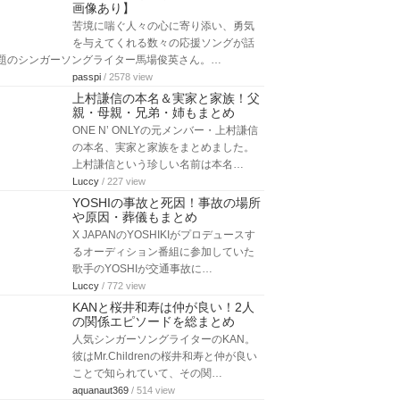
画像あり】
苦境に喘ぐ人々の心に寄り添い、勇気
を与えてくれる数々の応援ソングが話
題のシンガーソングライター馬場俊英さん。…
passpi
/ 2578 view
上村謙信の本名＆実家と家族！父
親・母親・兄弟・姉もまとめ
ONE N’ ONLYの元メンバー・上村謙信
の本名、実家と家族をまとめました。
上村謙信という珍しい名前は本名…
Luccy
/ 227 view
YOSHIの事故と死因！事故の場所
や原因・葬儀もまとめ
X JAPANのYOSHIKIがプロデュースす
るオーディション番組に参加していた
歌手のYOSHIが交通事故に…
Luccy
/ 772 view
KANと桜井和寿は仲が良い！2人
の関係エピソードを総まとめ
人気シンガーソングライターのKAN。
彼はMr.Childrenの桜井和寿と仲が良い
ことで知られていて、その関…
aquanaut369
/ 514 view