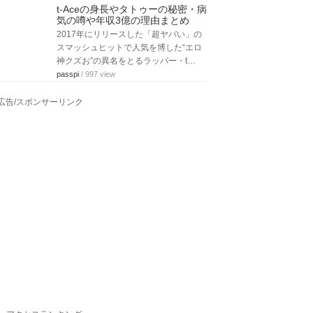
t-Aceの身長やタトゥーの秘密・病
気の噂や年収3億の理由まとめ
2017年にリリースした「超ヤバい」の
スマッシュヒットで人気を博した“エロ
神クズお”の異名をとるラッパー・t…
passpi
/ 997 view
広告/スポンサーリンク