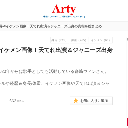
長やイケメン画像！天てれ出演＆ジャニーズ出身の真相を総まとめ
身長（745）
体重（265）
イケメン（68）
イケメン画像！天てれ出演＆ジャニーズ出身
020年からは歌手としても活動している森崎ウィンさん。
ルや経歴＆身長/体重、イケメン画像や天てれ出演＆ジャ
662
お気に入りに追加
view