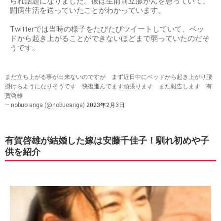
られ話題になりました。彼は生前前立腺がんを患っていて、
闘病生活を送っていたことがわかっています。
Twitterでは当時の様子をたびたびツイートしていて、ベッ
ドから起き上がることができないほどまで弱っていたのだそ
うです。
まだ立ち上がる事が出来ないのですが まず近日中にベッドから起き上がり腰
掛けらようになりそうです 快復進んでます頑張ります また報告します 有
賀啓雄
— nobuo ariga (@nobuoariga)
2023年2月3日
有賀啓雄が結婚した嫁は安藤千佳子！馴れ初めや子
供を紹介