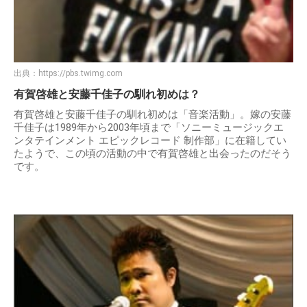
出典：
https://pbs.twimg.com
有賀啓雄と安藤千佳子の馴れ初めは？
有賀啓雄と安藤千佳子の馴れ初めは「音楽活動」。嫁の安藤
千佳子は1989年から2003年頃まで「ソニーミュージックエ
ンタテインメント エピックレコード 制作部」に在籍してい
たようで、この頃の活動の中で有賀啓雄と出会ったのだそう
です。