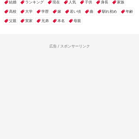
結婚
ランキング
現在
人気
子供
身長
家族
高校
大学
学歴
嫁
若い頃
曲
馴れ初め
年齢
父親
実家
兄弟
本名
母親
広告 / スポンサーリンク