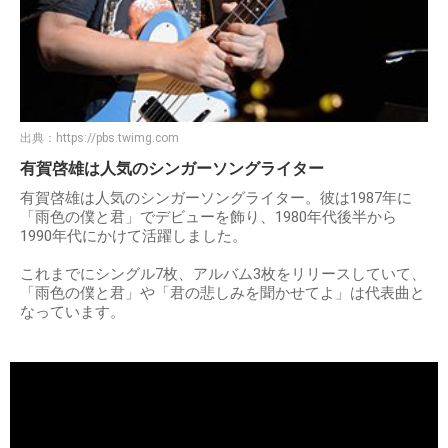
出典：
https://pbs.twimg.com
有賀啓雄は人気のシンガーソングライター
有賀啓雄は人気のシンガーソングライター。彼は1987年に
「雨色の僕と君」でデビューを飾り、1980年代後半から
1990年代にかけて活躍しました。
これまでにシングル7枚、アルバム3枚をリリースしていて、
「雨色の僕と君」や「君の悲しみを聞かせてよ」は代表曲と
なっています。