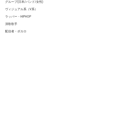
グループ(日本/バンド/女性)
ヴィジュアル系（V系）
ラッパー・HIPHOP
演歌歌手
配信者・ボカロ
音楽家
人気曲・アルバム
テレビ・主題歌
ランキング
Copyright (C) Arty[アーティ]｜音楽・アーティスト情報サイト