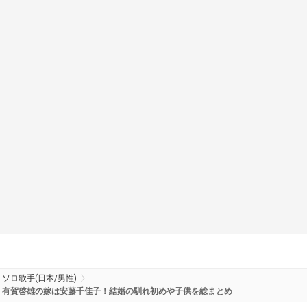
ソロ歌手(日本/男性)
有賀啓雄の嫁は安藤千佳子！結婚の馴れ初めや子供を総まとめ