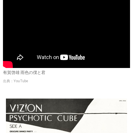
有賀啓雄 雨色の僕と君
出典：YouTube