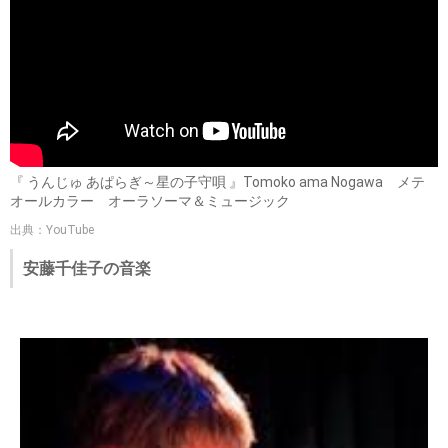
『 うんじゅ あぱらぎ～星の子守唄 』Tomoko ama Nogawa メテ
オールカラー オーラソーマ＆ミュージック
出典：YouTube
安藤千佳子の音楽