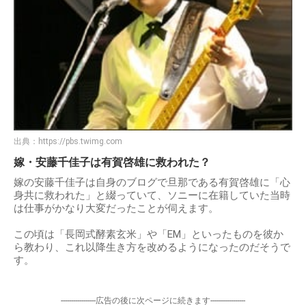
出典：
https://pbs.twimg.com
嫁・安藤千佳子は有賀啓雄に救われた？
嫁の安藤千佳子は自身のブログで旦那である有賀啓雄に「心
身共に救われた」と綴っていて、ソニーに在籍していた当時
は仕事がかなり大変だったことが伺えます。
この頃は「長岡式酵素玄米」や「EM」といったものを彼か
ら教わり、これ以降生き方を改めるようになったのだそうで
す。
-----------------広告の後に次ページに続きます-----------------