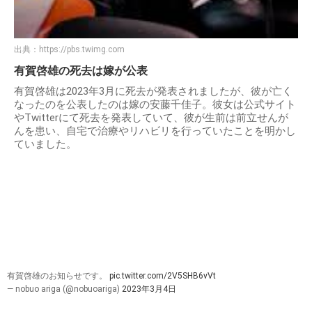
出典：
https://pbs.twimg.com
有賀啓雄の死去は嫁が公表
有賀啓雄は2023年3月に死去が発表されましたが、彼が亡く
なったのを公表したのは嫁の安藤千佳子。彼女は公式サイト
やTwitterにて死去を発表していて、彼が生前は前立せんが
んを患い、自宅で治療やリハビリを行っていたことを明かし
ていました。
有賀啓雄のお知らせです。
pic.twitter.com/2V5SHB6vVt
— nobuo ariga (@nobuoariga)
2023年3月4日