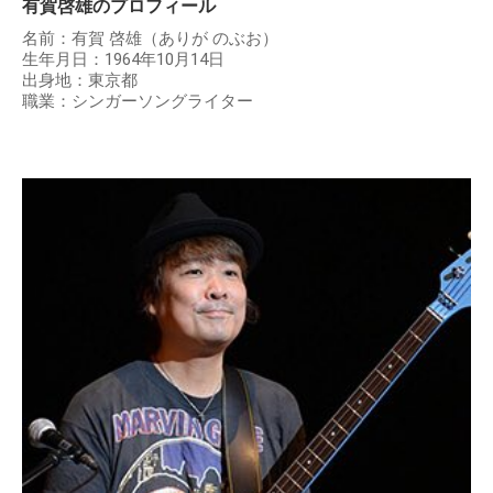
有賀啓雄のプロフィール
名前：有賀 啓雄（ありが のぶお）
生年月日：1964年10月14日
出身地：東京都
職業：シンガーソングライター