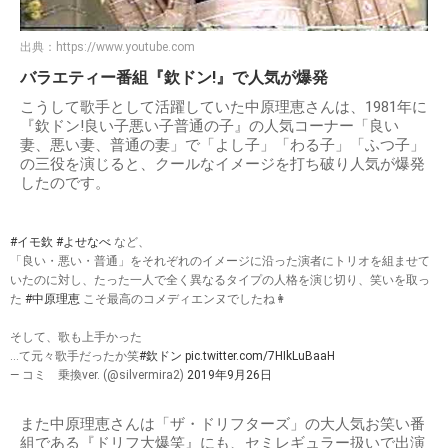
出典：
https://www.youtube.com
バラエティー番組『欽ドン!』で人気が爆発
こうして歌手として活躍していた中原理恵さんは、1981年に
『欽ドン!良い子悪い子普通の子』の人気コーナー「良い
妻、悪い妻、普通の妻」で「よし子」「わる子」「ふつ子」
の三役を演じると、クールなイメージを打ち破り人気が爆発
したのです。
#イモ欽
#よせなべ
など、
「良い・悪い・普通」をそれぞれのイメージに沿った演者にトリオを組ませて
いたのに対し、たった一人で全く異なるタイプの人格を演じ切り、笑いを取っ
た
#中原理恵
こそ最高のコメディエンヌでしたね👩
そして、歌も上手かった
…て元々歌手だったか笑
#欽ドン
pic.twitter.com/7HIkLuBaaH
— コミ 乗換ver. (@silvermira2)
2019年9月26日
また中原理恵さんは「ザ・ドリフターズ」の大人気お笑い番
組である『ドリフ大爆笑』にも、セミレギュラー扱いで出演