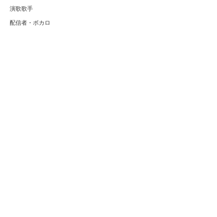
演歌歌手
配信者・ボカロ
音楽家
人気曲・アルバム
テレビ・主題歌
ランキング
Copyright (C) Arty[アーティ]｜音楽・アーティスト情報サイト