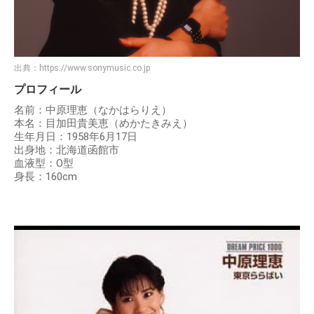
出典：
https://www.sonymusic.co.jp
プロフィール
名前：中原理恵（なかはらりえ）
本名：目加田貴美恵（めかたきみえ）
生年月日：1958年6月17日
出身地：北海道函館市
血液型：O型
身長：160cm