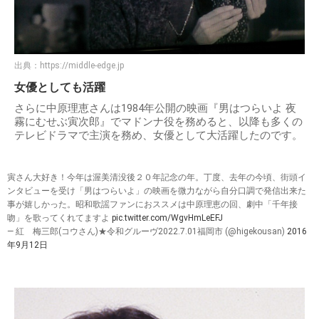
出典：
https://middle-edge.jp
女優としても活躍
さらに中原理恵さんは1984年公開の映画『男はつらいよ 夜
霧にむせぶ寅次郎』でマドンナ役を務めると、以降も多くの
テレビドラマで主演を務め、女優として大活躍したのです。
寅さん大好き！今年は渥美清没後２０年記念の年。丁度、去年の今頃、街頭イ
ンタビューを受け「男はつらいよ」の映画を微力ながら自分口調で発信出来た
事が嬉しかった。昭和歌謡ファンにおススメは中原理恵の回、劇中「千年接
吻」を歌ってくれてますよ
pic.twitter.com/WgvHmLeEFJ
— 紅 梅三郎(コウさん)★令和グルーヴ2022.7.01福岡市 (@higekousan)
2016
年9月12日