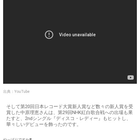
出典：YouTube
そして第20回日本レコード大賞新人賞など数々の新人賞を受
賞した中原理恵さんは、第29回NHK紅白歌合戦への出場も果
たすと、2ndシングル『ディスコ・レディー』もヒットし、
華々しいデビューを飾ったのです。
やっぱりですか❣️