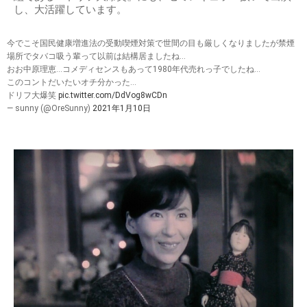
し、大活躍しています。
今でこそ国民健康増進法の受動喫煙対策で世間の目も厳しくなりましたが禁煙
場所でタバコ吸う輩って以前は結構居ましたね…
おお中原理恵…コメディセンスもあって1980年代売れっ子でしたね…
このコントだいたいオチ分かった…
ドリフ大爆笑
pic.twitter.com/DdVog8wCDn
— sunny (@OreSunny)
2021年1月10日