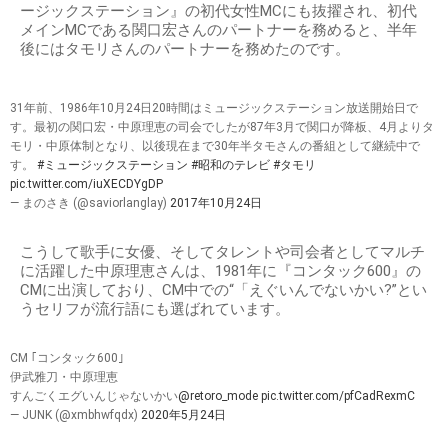
ージックステーション』の初代女性MCにも抜擢され、初代
メインMCである関口宏さんのパートナーを務めると、半年
後にはタモリさんのパートナーを務めたのです。
31年前、1986年10月24日20時間はミュージックステーション放送開始日で
す。最初の関口宏・中原理恵の司会でしたが87年3月で関口が降板、4月よりタ
モリ・中原体制となり、以後現在まで30年半タモさんの番組として継続中で
す。
#ミュージックステーション
#昭和のテレビ
#タモリ
pic.twitter.com/iuXECDYgDP
— まのさき (@saviorlanglay)
2017年10月24日
こうして歌手に女優、そしてタレントや司会者としてマルチ
に活躍した中原理恵さんは、1981年に『コンタック600』の
CMに出演しており、CM中での“「えぐいんでないかい?”とい
うセリフが流行語にも選ばれています。
CM ｢コンタック600｣
伊武雅刀・中原理恵
すんごくエグいんじゃないかい
@retoro_mode
pic.twitter.com/pfCadRexmC
— JUNK (@xmbhwfqdx)
2020年5月24日