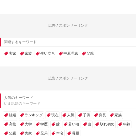
広告 / スポンサーリンク
関連するキーワード
実家
家族
生い立ち
中原理恵
父親
広告 / スポンサーリンク
人気のキーワード
いま話題のキーワード
結婚
ランキング
現在
人気
子供
身長
家族
高校
大学
学歴
嫁
若い頃
曲
馴れ初め
年齢
父親
実家
兄弟
本名
母親