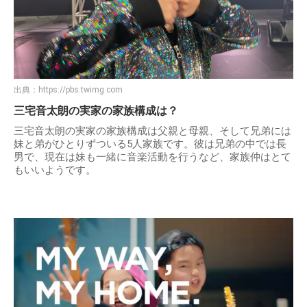
出典：
https://pbs.twimg.com
三宅音太朗の実家の家族構成は？
三宅音太朗の実家の家族構成は父親と母親、そして兄弟には
妹と弟がひとりずついる5人家族です。彼は兄弟の中では長
男で、現在は妹も一緒に音楽活動を行うなど、家族仲はとて
もいいようです。