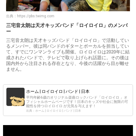
出典：
https://pbs.twimg.com
三宅音太朗は天才キッズバンド「ロイロイロ」のメンバ
ー
三宅音太朗は天才キッズバンド「ロイロイロ」で活動してい
るメンバー。彼は同バンドのギターとボーカルを担当してい
て、すでにワンマンライブも開催。ロイロイロは2020年に結
成されたバンドで、テレビで取り上げられ話題に。その後は
国内外から注目される存在となり、今後の活躍から目が離せ
ません。
ホーム | ロイロイロ | バンド | 日本
平均年齢6歳のオリジナル楽曲ロックバンド「ロイロイロ 」オ
フィシャルホームページです！日本のキッズや社会に無限の可
能性を持つロイロイロ が元気を与えます！
出典：ホーム | ロイロイロ | バンド | 日本