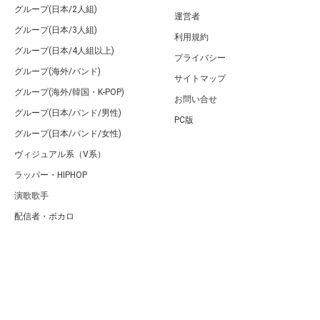
グループ(日本/2人組)
運営者
グループ(日本/3人組)
利用規約
グループ(日本/4人組以上)
プライバシー
グループ(海外/バンド)
サイトマップ
グループ(海外/韓国・K-POP)
お問い合せ
グループ(日本/バンド/男性)
PC版
グループ(日本/バンド/女性)
ヴィジュアル系（V系）
ラッパー・HIPHOP
演歌歌手
配信者・ボカロ
音楽家
人気曲・アルバム
テレビ・主題歌
ランキング