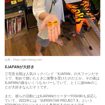
出典：
https://pbs.twimg.com
XJAPANが大好き
三宅音太朗は人気ロックバンド「XJAPAN」の大ファンだそ
うで、初めて聴いたときに衝撃を受けたのだとか。その後は
XJAPANの曲をいくつもカバーしていて、とくに故hideのこ
とが大好きなんだそうです。
また、彼らの活動にはXJAPANのリーダーYOSHIKIも反応し
ていて、2022年には「SUPERSTAR PROJECT X」という