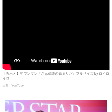
【丸っと】初ワンマン『さぁ伝説の始まりだ』フルサイズ by ロイロ
イロ
出典：YouTube