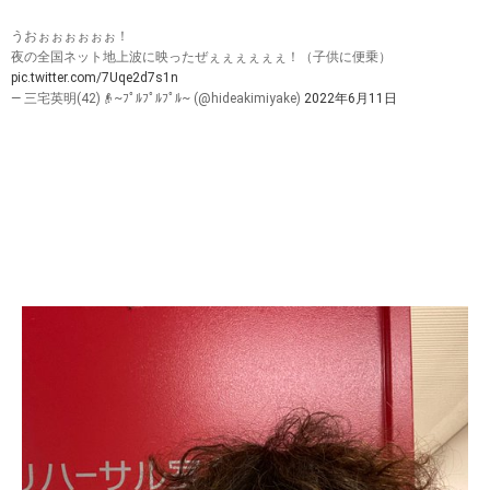
うおぉぉぉぉぉぉ！
夜の全国ネット地上波に映ったぜぇぇぇぇぇぇ！（子供に便乗）
pic.twitter.com/7Uqe2d7s1n
— 三宅英明(42)👴~ﾌﾟﾙﾌﾟﾙﾌﾟﾙ~ (@hideakimiyake)
2022年6月11日