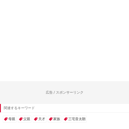
広告 / スポンサーリンク
関連するキーワード
母親
父親
天才
家族
三宅音太朗