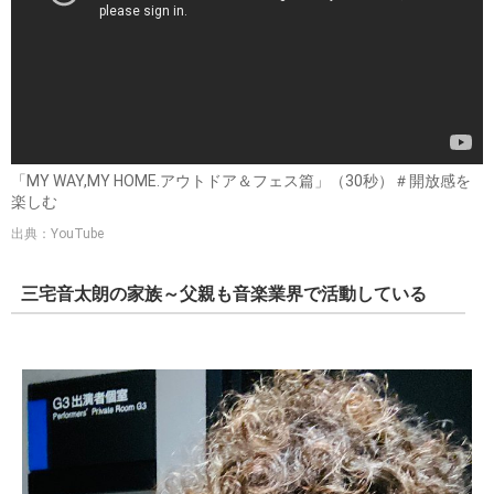
「MY WAY,MY HOME.アウトドア＆フェス篇」（30秒）＃開放感を
楽しむ
出典：YouTube
三宅音太朗の家族～父親も音楽業界で活動している