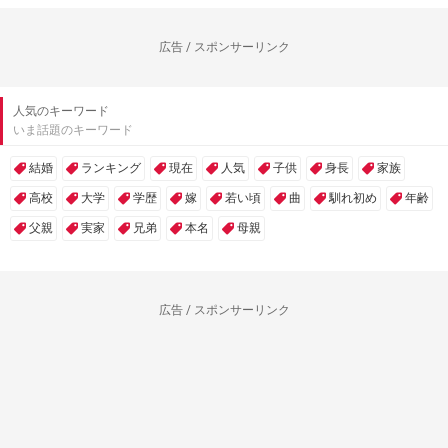
広告 / スポンサーリンク
人気のキーワード
いま話題のキーワード
結婚
ランキング
現在
人気
子供
身長
家族
高校
大学
学歴
嫁
若い頃
曲
馴れ初め
年齢
父親
実家
兄弟
本名
母親
広告 / スポンサーリンク