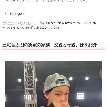
YOSHIKIのプロジェクトにも参加するのだそうです。
Ohー
#RustyNail
!
どれだけー涙を流せばー。。🥺
@XJapanOfficial
https://t.co/5D855p9zN9
— Yoshiki (@YoshikiOfficial)
2020年3月29日
三宅音太朗の実家の家族！父親と母親、妹を紹介