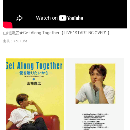
山根康広★Get Along Together【 LIVE ”STARTING OVER” 】
出典：YouTube