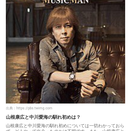
出典：
https://pbs.twimg.com
山根康広と中川愛海の馴れ初めは？
山根康広と中川愛海の馴れ初めについては一切わかっておら