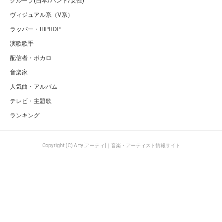
グループ(日本/バンド/女性)
ヴィジュアル系（V系）
ラッパー・HIPHOP
演歌歌手
配信者・ボカロ
音楽家
人気曲・アルバム
テレビ・主題歌
ランキング
Copyright (C) Arty[アーティ]｜音楽・アーティスト情報サイト