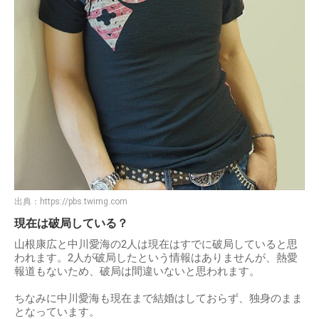
出典：
https://pbs.twimg.com
現在は破局している？
山根康広と中川愛海の2人は現在はすでに破局していると思
われます。2人が破局したという情報はありませんが、熱愛
報道もないため、破局は間違いないと思われます。
ちなみに中川愛海も現在まで結婚はしておらず、独身のまま
となっています。