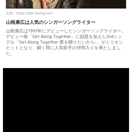
出典：
https://pbs.twimg.com
山根康広は人気のシンガーソングライター
山根康広は1993年にデビューしたシンガーソングライター。
デビュー曲「Get Along Together」に副題を加えた2ndシン
グル「Get Along Together-愛を贈りたいから-」がミリオン
ヒットとなり、瞬く間に人気歌手の仲間入りを果たしまし
た。