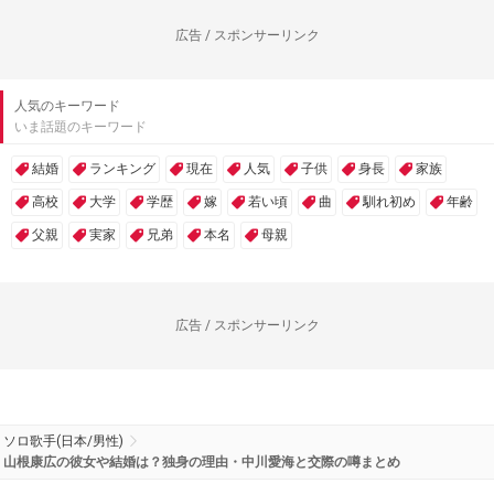
広告 / スポンサーリンク
人気のキーワード
いま話題のキーワード
結婚
ランキング
現在
人気
子供
身長
家族
高校
大学
学歴
嫁
若い頃
曲
馴れ初め
年齢
父親
実家
兄弟
本名
母親
広告 / スポンサーリンク
ソロ歌手(日本/男性)
山根康広の彼女や結婚は？独身の理由・中川愛海と交際の噂まとめ