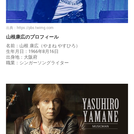
出典：
https://pbs.twimg.com
山根康広のプロフィール
名前：山根 康広（やまね やすひろ）
生年月日：1966年8月16日
出身地：大阪府
職業：シンガーソングライター