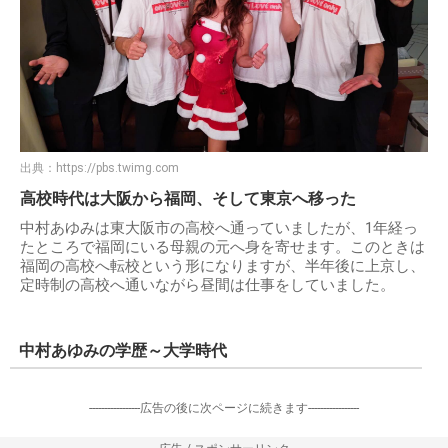
出典：
https://pbs.twimg.com
高校時代は大阪から福岡、そして東京へ移った
中村あゆみは東大阪市の高校へ通っていましたが、1年経っ
たところで福岡にいる母親の元へ身を寄せます。このときは
福岡の高校へ転校という形になりますが、半年後に上京し、
定時制の高校へ通いながら昼間は仕事をしていました。
中村あゆみの学歴～大学時代
-----------------広告の後に次ページに続きます-----------------