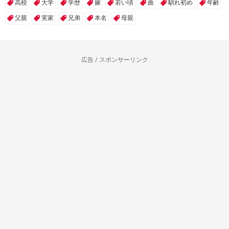
高校
大学
学歴
嫁
若い頃
曲
馴れ初め
年齢
父親
実家
兄弟
本名
母親
広告 / スポンサーリンク