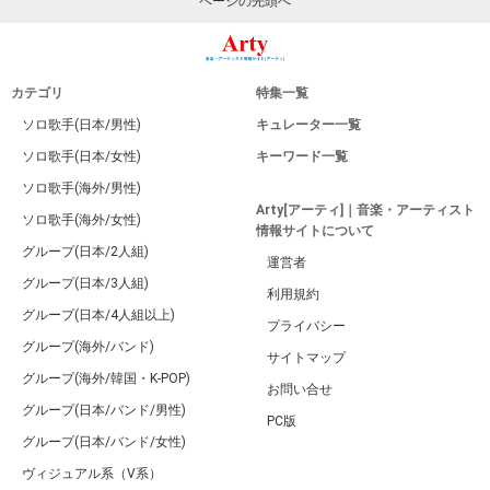
ページの先頭へ
カテゴリ
特集一覧
ソロ歌手(日本/男性)
キュレーター一覧
ソロ歌手(日本/女性)
キーワード一覧
ソロ歌手(海外/男性)
Arty[アーティ]｜音楽・アーティスト
ソロ歌手(海外/女性)
情報サイトについて
グループ(日本/2人組)
運営者
グループ(日本/3人組)
利用規約
グループ(日本/4人組以上)
プライバシー
グループ(海外/バンド)
サイトマップ
グループ(海外/韓国・K-POP)
お問い合せ
グループ(日本/バンド/男性)
PC版
グループ(日本/バンド/女性)
ヴィジュアル系（V系）