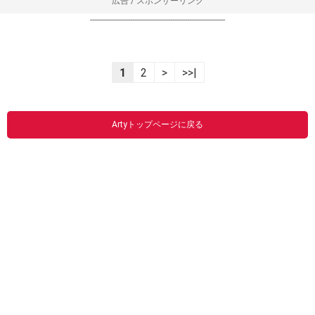
広告 / スポンサーリンク
----------------------------------------------------------------
1
2
>
>>|
Artyトップページに戻る