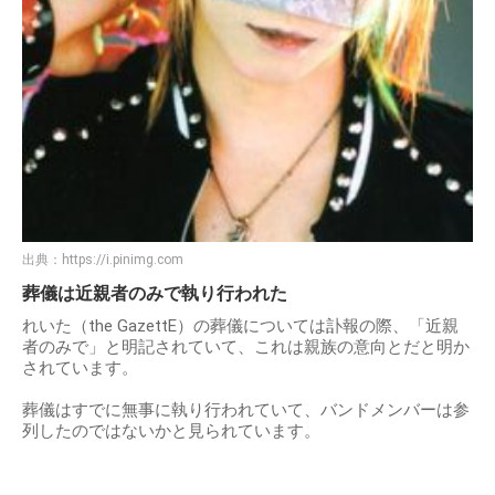
出典：
https://i.pinimg.com
葬儀は近親者のみで執り行われた
れいた（the GazettE）の葬儀については訃報の際、「近親
者のみで」と明記されていて、これは親族の意向とだと明か
されています。
葬儀はすでに無事に執り行われていて、バンドメンバーは参
列したのではないかと見られています。