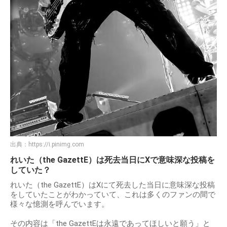
出典：
https://i.pinimg.com
れいた（the GazettE）は死去当日にXで意味深な投稿を
していた？
れいた（the GazettE）はXにて死去した当日に意味深な投稿
をしていたことがわかっていて、これは多くのファンの間で
様々な憶測を呼んでいます。
その内容は「the GazettEは永遠であってほしいと願う」と