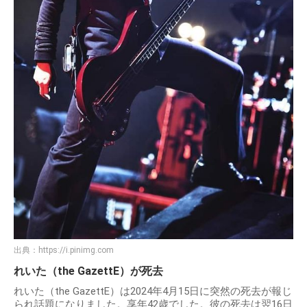
出典：
https://i.pinimg.com
れいた（the GazettE）が死去
れいた（the GazettE）は2024年4月15日に突然の死去が報じ
られ話題になりました。享年42歳でした。彼の死去は翌16日