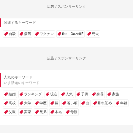
広告 / スポンサーリンク
関連するキーワード
自殺
病気
ワクチン
the GazettE
死去
広告 / スポンサーリンク
人気のキーワード
いま話題のキーワード
結婚
ランキング
現在
人気
子供
身長
家族
高校
大学
学歴
嫁
若い頃
曲
馴れ初め
年齢
父親
実家
兄弟
本名
母親