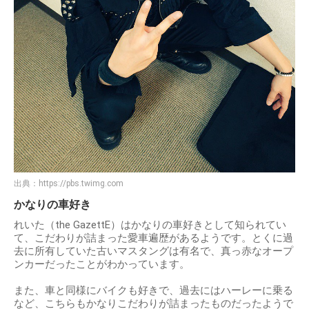
出典：
https://pbs.twimg.com
かなりの車好き
れいた（the GazettE）はかなりの車好きとして知られてい
て、こだわりが詰まった愛車遍歴があるようです。とくに過
去に所有していた古いマスタングは有名で、真っ赤なオープ
ンカーだったことがわかっています。
また、車と同様にバイクも好きで、過去にはハーレーに乗る
など、こちらもかなりこだわりが詰まったものだったようで