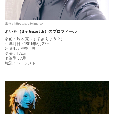
出典：
https://pbs.twimg.com
れいた（the GazettE）のプロフィール
名前：鈴木 亮（すずき りょう？）
生年月日：1981年5月27日
出身地：神奈川県
身長：172㎝
血液型：A型
職業：ベーシスト