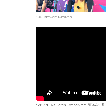
出典：
https://pbs.twimg.com
SABIAN FRX Sereis Cymbals feat. 河本あす香