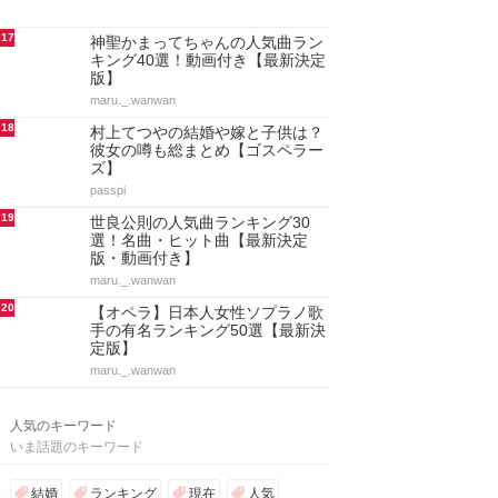
17
神聖かまってちゃんの人気曲ラン
キング40選！動画付き【最新決定
版】
maru._.wanwan
18
村上てつやの結婚や嫁と子供は？
彼女の噂も総まとめ【ゴスペラー
ズ】
passpi
19
世良公則の人気曲ランキング30
選！名曲・ヒット曲【最新決定
版・動画付き】
maru._.wanwan
20
【オペラ】日本人女性ソプラノ歌
手の有名ランキング50選【最新決
定版】
maru._.wanwan
人気のキーワード
いま話題のキーワード
結婚
ランキング
現在
人気