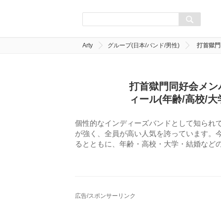
Arty
グループ(日本/バンド/男性)
打首獄門
打首獄門同好会メン
ィール(年齢/高校/大
個性的なインディーズバンドとして知られ
が強く、全員が高い人気を誇っています。
るとともに、年齢・高校・大学・結婚など
広告/スポンサーリンク