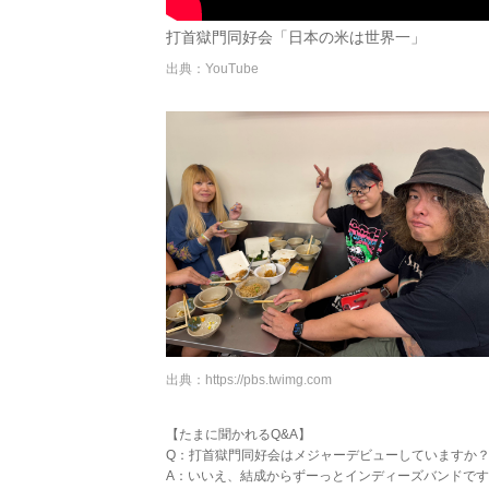
打首獄門同好会「日本の米は世界一」
出典：YouTube
出典：
https://pbs.twimg.com
【たまに聞かれるQ&A】
Q：打首獄門同好会はメジャーデビューしていますか
A：いいえ、結成からずーっとインディーズバンドで