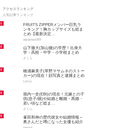
アクセスランキング
人気記事ランキング
1
FRUITS ZIPPERメンバー巨乳ラ
ンキング！胸カップサイズも総ま
とめ【最新決定…
aquanaut369
2
山下徹大(加山徹)の学歴！出身大
学・高校・中学・小学校まとめ
さくら
3
橋浦麻美子(草野マサムネのストー
カー)の現在！顔写真と逮捕まとめ
Luccy
4
堀内一史(EBI)の現在！元嫁との子
供(息子/娘)や結婚と離婚・再婚・
若い頃など総ま…
さくら
5
峯田和伸の歴代彼女や結婚情報～
奥さんだと噂になった女優も紹介
passpi