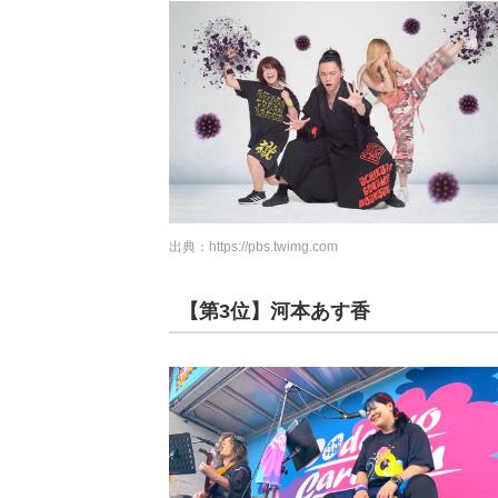
出典：
https://pbs.twimg.com
【第3位】河本あす香