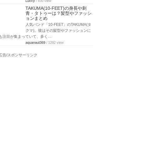
Luccy
/ 930 view
TAKUMA(10-FEET)の身長や刺
青・タトゥーは？髪型やファッシ
ョンまとめ
人気バンド「10-FEET」のTAKUMA(タ
クマ)。彼はその髪型やファッションに
も注目が集まっていて、多く…
aquanaut369
/ 1292 view
広告/スポンサーリンク