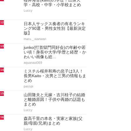
櫻井海音(kaito)の学歴！出身大
学・高校・中学・小学校まとめ
Luccy
12
日本人サックス奏者の有名ランキ
ング90選・男性女性別【最新決定
版】
maru._.wanwan
13
junko(打首獄門同好会)の年齢や若
い頃！身長や大学/学歴と経歴・か
わいい画像も総…
aquanaut369
14
ミスチル桜井和寿の息子は3人！
長男Kaito・次男と三男の情報もま
とめ
passpi
15
山田隆夫と元嫁・吉川桂子の結婚
と離婚原因！子供や再婚の話題も
まとめ
Luccy
16
森高千里の本名・実家と家族(父
親/母親/兄弟)まとめ
Luccy