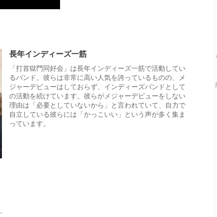
長年インディーズ一筋
「打首獄門同好会」は長年インディーズ一筋で活動してい
るバンド。彼らは非常に高い人気を誇っているものの、メ
ジャーデビューはしておらず、インディーズバンドとして
の活動を続けています。彼らがメジャーデビューをしない
理由は「必要としていないから」と言われていて、自力で
自立している彼らには「かっこいい」という声が多く集ま
っています。
？
す。