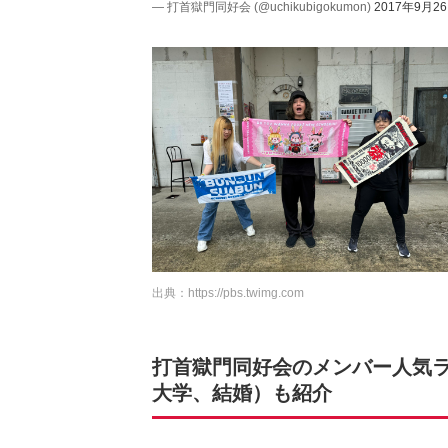
— 打首獄門同好会 (@uchikubigokumon)
2017年9月2
出典：
https://pbs.twimg.com
打首獄門同好会のメンバー人気
大学、結婚）も紹介