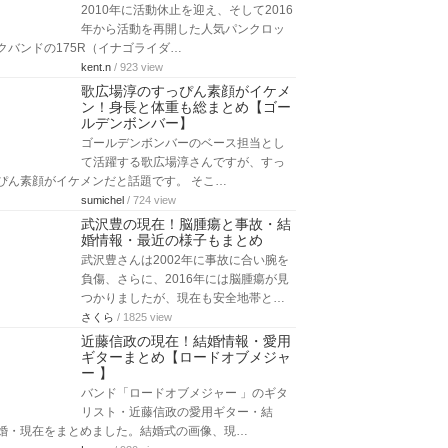
2010年に活動休止を迎え、そして2016
年から活動を再開した人気パンクロッ
クバンドの175R（イナゴライダ…
kent.n
/ 923 view
歌広場淳のすっぴん素顔がイケメ
ン！身長と体重も総まとめ【ゴー
ルデンボンバー】
ゴールデンボンバーのベース担当とし
て活躍する歌広場淳さんですが、すっ
ぴん素顔がイケメンだと話題です。 そこ…
sumichel
/ 724 view
武沢豊の現在！脳腫瘍と事故・結
婚情報・最近の様子もまとめ
武沢豊さんは2002年に事故に合い腕を
負傷、さらに、2016年には脳腫瘍が見
つかりましたが、現在も安全地帯と…
さくら
/ 1825 view
近藤信政の現在！結婚情報・愛用
ギターまとめ【ロードオブメジャ
ー 】
バンド「ロードオブメジャー 」のギタ
リスト・近藤信政の愛用ギター・結
婚・現在をまとめました。結婚式の画像、現…