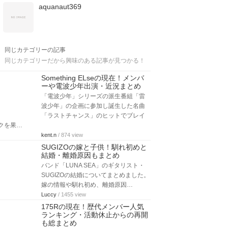
aquanaut369
同じカテゴリーの記事
同じカテゴリーだから興味のある記事が見つかる！
Something ELseの現在！メンバ
ーや電波少年出演・近況まとめ
「電波少年」シリーズの派生番組「雷
波少年」の企画に参加し誕生した名曲
「ラストチャンス」のヒットでブレイ
クを果…
kent.n
/ 874 view
SUGIZOの嫁と子供！馴れ初めと
結婚・離婚原因もまとめ
バンド「LUNA SEA」のギタリスト・
SUGIZOの結婚についてまとめました。
嫁の情報や馴れ初め、離婚原因…
Luccy
/ 1455 view
175Rの現在！歴代メンバー人気
ランキング・活動休止からの再開
も総まとめ