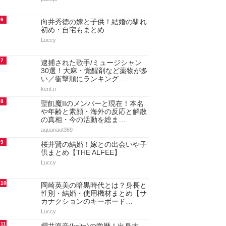
6
向井秀徳の嫁と子供！結婚の馴れ
初め・自宅もまとめ
Luccy
7
逮捕された歌手/ミュージシャン
30選！大麻・覚醒剤など薬物が多
い／衝撃順にランキング…
kent.n
8
聖飢魔IIのメンバーと現在！本名
や年齢と素顔・海外の反応と解散
の真相・今の活動を総ま…
aquanaut369
9
桜井賢の結婚！嫁との出会いや子
供まとめ【THE ALFEE】
Luccy
10
岡崎英美の暗黒時代とは？身長と
性別・結婚・使用機材まとめ【サ
カナクションのキーボード…
Luccy
11