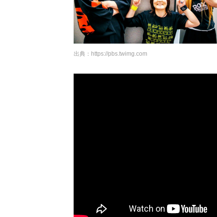
出典：
https://pbs.twimg.com