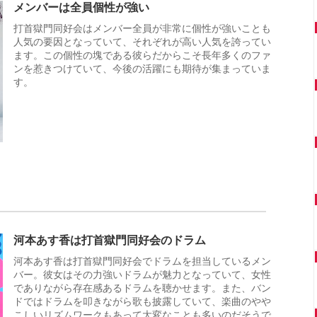
メンバーは全員個性が強い
打首獄門同好会はメンバー全員が非常に個性が強いことも
人気の要因となっていて、それぞれが高い人気を誇ってい
ます。この個性の塊である彼らだからこそ長年多くのファ
ンを惹きつけていて、今後の活躍にも期待が集まっていま
す。
河本あす香は打首獄門同好会のドラム
河本あす香は打首獄門同好会でドラムを担当しているメン
バー。彼女はその力強いドラムが魅力となっていて、女性
でありながら存在感あるドラムを聴かせます。また、バン
ドではドラムを叩きながら歌も披露していて、楽曲のやや
こしいリズムワークもあって大変なことも多いのだそうで