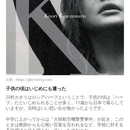
出典：
https://pbs.twimg.com
子供の頃はいじめにも遭った
川村カオリはロシアハーフということで、子供の頃は「ハー
フ」だといじめられることが多く、11歳から日本で暮らして
いますが、当時はいい思い出が無かったようです。
中学に上がってからは「大韓航空機撃墜事件」が起き、この
ときは教師からも心無い言葉を言われるなど、学校に対する