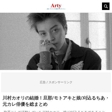
広告 / スポンサーリンク
川村カオリの結婚！旦那/モトアキと娘/刈込るちあ・
元カレ俳優を総まとめ