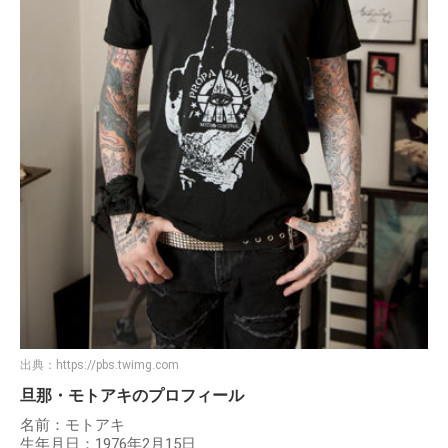
出典：
https://pbs.twimg.com
旦那・モトアキのプロフィール
名前：モトアキ
生年月日：1976年2月15日