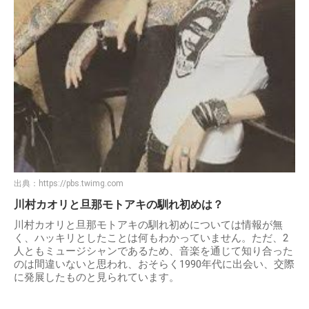
出典：
https://pbs.twimg.com
川村カオリと旦那モトアキの馴れ初めは？
川村カオリと旦那モトアキの馴れ初めについては情報が無
く、ハッキリとしたことは何もわかっていません。ただ、2
人ともミュージシャンであるため、音楽を通じて知り合った
のは間違いないと思われ、おそらく1990年代に出会い、交際
に発展したものと見られています。