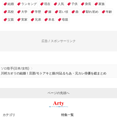
結婚
ランキング
現在
人気
子供
身長
家族
高校
大学
学歴
嫁
若い頃
曲
馴れ初め
年齢
父親
実家
兄弟
本名
母親
広告 / スポンサーリンク
ソロ歌手(日本/女性)
川村カオリの結婚！旦那/モトアキと娘/刈込るちあ・元カレ俳優を総まとめ
ページの先頭へ
カテゴリ
特集一覧