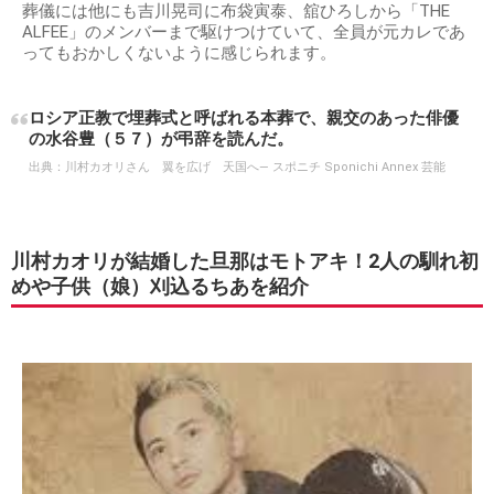
葬儀には他にも吉川晃司に布袋寅泰、舘ひろしから「THE
ALFEE」のメンバーまで駆けつけていて、全員が元カレであ
ってもおかしくないように感じられます。
ロシア正教で埋葬式と呼ばれる本葬で、親交のあった俳優
の水谷豊（５７）が弔辞を読んだ。
出典：
川村カオリさん 翼を広げ 天国へ― スポニチ Sponichi Annex 芸能
川村カオリが結婚した旦那はモトアキ！2人の馴れ初
めや子供（娘）刈込るちあを紹介