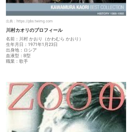
出典：
https://pbs.twimg.com
川村カオリのプロフィール
名前：川村 かおり（かわむら かおり）
生年月日：1971年1月23日
出身地：ロシア
血液型：B型
職業：歌手