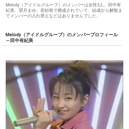
Melody（アイドルグループ）のメンバーは女性3人。田中有
紀美、望月まゆ、若杉南で構成されていて、結成から解散ま
でメンバーの入れ替えなどはありませんでした。
Melody（アイドルグループ）のメンバープロフィール
～田中有紀美