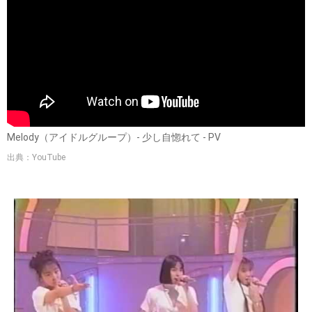
Melody（アイドルグループ）- 少し自惚れて - PV
出典：YouTube