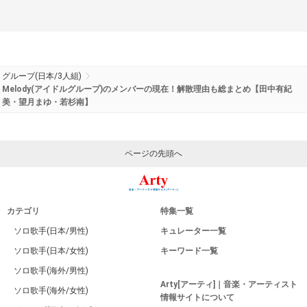
グループ(日本/3人組)
Melody(アイドルグループ)のメンバーの現在！解散理由も総まとめ【田中有紀
美・望月まゆ・若杉南】
ページの先頭へ
カテゴリ
特集一覧
ソロ歌手(日本/男性)
キュレーター一覧
ソロ歌手(日本/女性)
キーワード一覧
ソロ歌手(海外/男性)
Arty[アーティ]｜音楽・アーティスト
ソロ歌手(海外/女性)
情報サイトについて