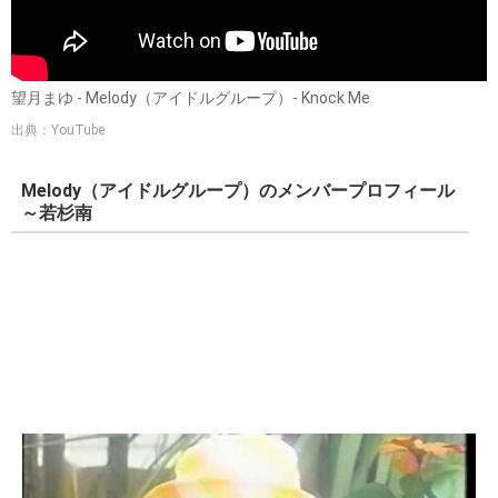
望月まゆ - Melody（アイドルグループ）- Knock Me
出典：YouTube
Melody（アイドルグループ）のメンバープロフィール
～若杉南