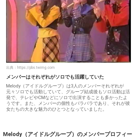
出典：
https://pbs.twimg.com
メンバーはそれぞれがソロでも活躍していた
Melody（アイドルグループ）は3人のメンバーそれぞれが
元々ソロでも活動していて、グループ結成後もソロ活動は活
発で、テレビやCMなどにソロで出演することも多かったよ
うです。また、メンバーの個性もバラバラであり、それが彼
女たちの大きな魅力のひとつとなっていました。
Melody（アイドルグループ）のメンバープロフィー