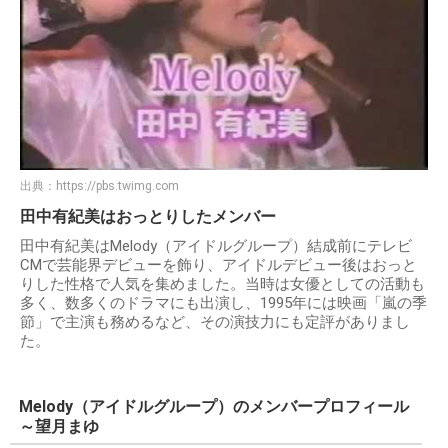
出典：
https://pbs.twimg.com
田中有紀美はおっとりしたメンバー
田中有紀美はMelody（アイドルグループ）結成前にテレビ
CMで芸能界デビューを飾り、アイドルデビュー後はおっと
りした性格で人気を集めました。当時は女優としての活動も
多く、数多くのドラマにも出演し、1995年には映画「嵐の季
節」で主演も務めるなど、その演技力にも定評がありまし
た。
Melody（アイドルグループ）のメンバープロフィール
～望月まゆ