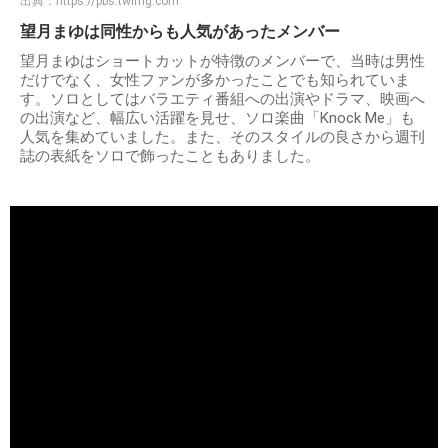
出典：
https://pbs.twimg.com
望月まゆは同性からも人気があったメンバー
望月まゆはショートカットが特徴のメンバーで、当時は男性
だけでなく、女性ファンが多かったことでも知られていま
す。ソロとしてはバラエティ番組への出演やドラマ、映画へ
の出演など、幅広い活躍を見せ、ソロ楽曲「Knock Me」も
人気を集めていました。また、そのスタイルの良さから週刊
誌の表紙をソロで飾ったこともありました。