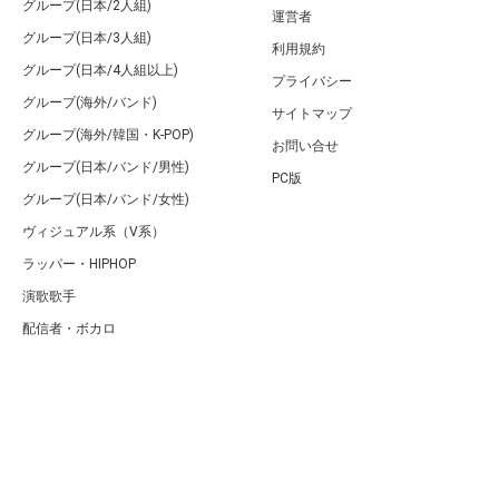
グループ(日本/2人組)
運営者
グループ(日本/3人組)
利用規約
グループ(日本/4人組以上)
プライバシー
グループ(海外/バンド)
サイトマップ
グループ(海外/韓国・K-POP)
お問い合せ
グループ(日本/バンド/男性)
PC版
グループ(日本/バンド/女性)
ヴィジュアル系（V系）
ラッパー・HIPHOP
演歌歌手
配信者・ボカロ
音楽家
人気曲・アルバム
テレビ・主題歌
ランキング