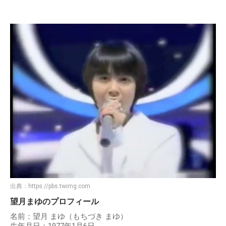
出典：
https://pbs.twimg.com
望月まゆのプロフィール
名前：望月 まゆ（もちづき まゆ）