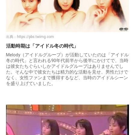
出典：
https://pbs.twimg.com
活動時期は「アイドル冬の時代」
Melody（アイドルグループ）が活動していたのは「アイドル
冬の時代」と言われる90年代前半から後半にかけてで、当時
は彼女たちぐらいしかアイドルグループはありませんでし
た。そんな中で彼女たちは精力的な活動を見せ、男性だけで
なく、女性ファンまで獲得するなど、当時のアイドルシーン
を盛り上げていました。