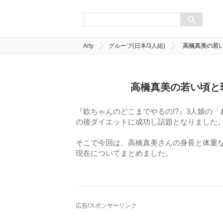
Arty
グループ(日本/3人組)
高橋真美の若
高橋真美の若い頃と
『欽ちゃんのどこまでやるの!?』3人娘の
の後ダイエットに成功し話題となりました
そこで今回は、高橋真美さんの身長と体重
現在についてまとめました。
広告/スポンサーリンク