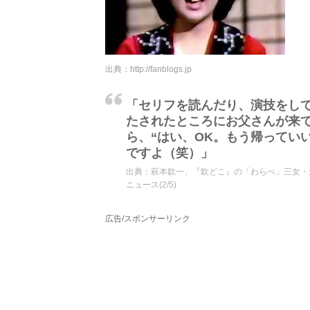
出典：
http://fanblogs.jp
「セリフを読んだり、演技をし
たされたところにお父さんが来
ら、“はい、OK。もう帰ってい
ですよ（笑）」
出典：
萩本欽一、『欽どこ』の「わらべ」三女・たまえ
ニュース(2/5)
広告/スポンサーリンク