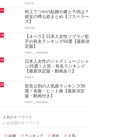
Luccy
17
村上てつやの結婚や嫁と子供は？
彼女の噂も総まとめ【ゴスペラー
ズ】
passpi
18
【オペラ】日本人女性ソプラノ歌
手の有名ランキング50選【最新決
定版】
maru._.wanwan
19
日本人女性のジャズミュージシャ
ン25選！人気・有名ランキング
【最新決定版・動画あり】
kent.n
20
世良公則の人気曲ランキング30
選！名曲・ヒット曲【最新決定
版・動画付き】
maru._.wanwan
人気のキーワード
いま話題のキーワード
結婚
ランキング
現在
人気