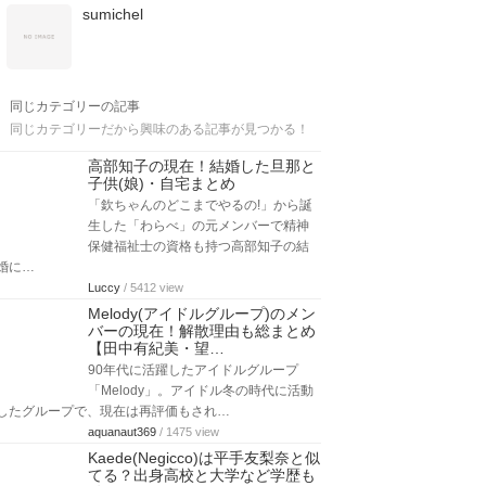
sumichel
同じカテゴリーの記事
同じカテゴリーだから興味のある記事が見つかる！
高部知子の現在！結婚した旦那と
子供(娘)・自宅まとめ
「欽ちゃんのどこまでやるの!」から誕
生した「わらべ」の元メンバーで精神
保健福祉士の資格も持つ高部知子の結
婚に…
Luccy
/ 5412 view
Melody(アイドルグループ)のメン
バーの現在！解散理由も総まとめ
【田中有紀美・望…
90年代に活躍したアイドルグループ
「Melody」。アイドル冬の時代に活動
したグループで、現在は再評価もされ…
aquanaut369
/ 1475 view
Kaede(Negicco)は平手友梨奈と似
てる？出身高校と大学など学歴も