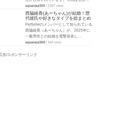
aquanaut369
/ 2397 view
西脇綾香(あーちゃん)が結婚！歴
代彼氏や好きなタイプを総まとめ
Perfumeのメンバーとして知られている
西脇綾香（あーちゃん）が、2025年に
一般男性との結婚を電撃発表し…
aquanaut369
/ 664 view
広告/スポンサーリンク