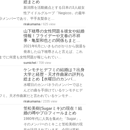
総まとめ
新潟県を活動拠点とする日本の3人組女
性アイドルグループ「Negicco」の最年
少メンバーであり、平手友梨奈と…
rirakumama
/ 625 view
山下穂尊の女性問題＆彼女や結婚
情報！フライデーや文春の不祥
事・亀梨和也との関係もまと…
2021年6月にいきものがかりから脱退を
発表した山下穂尊さんと言えば、これ
までに何度も女性問題が報じられてい…
sumichel
/ 708 view
ケンモチヒデフミの結婚は？出身
大学と経歴・天才作曲家の評判も
総まとめ【水曜日のカンパ…
水曜日のカンパネラのメンバーでほと
んどの曲を手掛けているケンモチヒデ
フミ。天才作曲家だと言われているケンモチ…
rirakumama
/ 2335 view
笠松美樹(Sugarミキ)の現在！結
婚の噂やプロフィールまとめ
1980年代に人気を集めた「Sugar」。
そのメンバーのミキこと笠松美樹の現
在が注目されています。今回は笠松…