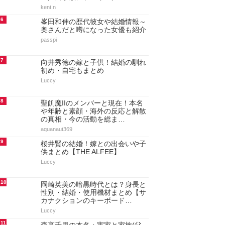
kent.n
6
峯田和伸の歴代彼女や結婚情報～
奥さんだと噂になった女優も紹介
passpi
7
向井秀徳の嫁と子供！結婚の馴れ
初め・自宅もまとめ
Luccy
8
聖飢魔IIのメンバーと現在！本名
や年齢と素顔・海外の反応と解散
の真相・今の活動を総ま…
aquanaut369
9
桜井賢の結婚！嫁との出会いや子
供まとめ【THE ALFEE】
Luccy
10
岡崎英美の暗黒時代とは？身長と
性別・結婚・使用機材まとめ【サ
カナクションのキーボード…
Luccy
11