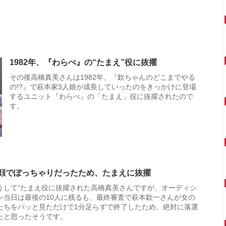
1982年、『わらべ』の“たまえ”役に抜擢
その後高橋真美さんは1982年、『欽ちゃんのどこまでやる
の!?』で萩本家3人娘が成長していったのをきっかけに登場
するユニット『わらべ』の「たまえ」役に抜擢されたので
す。
顔でぽっちゃりだったため、たまえに抜擢
うして“たまえ役に抜擢された高橋真美さんですが、オーディシ
ン当日は最後の10人に残るも、最終審査で萩本欽一さんが女の
たちをパッと見ただけで1分足らずで終了したため、絶対に落選
たと思ったそうです。