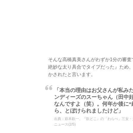
そんな高橋真美さんがわずか1分の審査
絶妙な太り具合でタイプだった』ため
かされたと言います。
「本当の理由はお父さんが私み
ンディーズのスーちゃん（田中
なんですよ（笑）。何年か後に“
ら、とぼけられましたけど」
出典：
萩本欽一、『欽どこ』の「わらべ」三女・たまえ
ニュース(2/5)