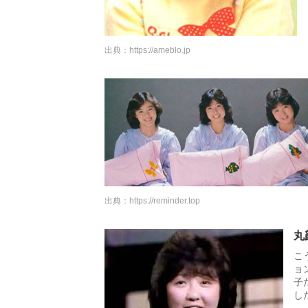
出典：
https://ameblo.jp
出典：
https://reminder.top
丸
こ
ョ
子
し