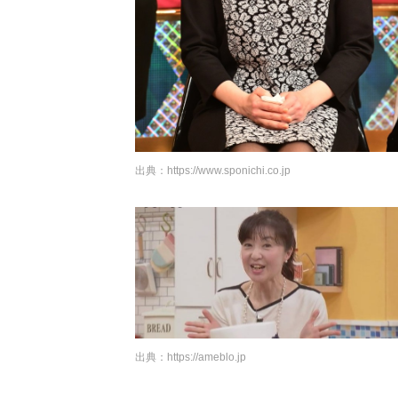
出典：
https://www.sponichi.co.jp
出典：
https://ameblo.jp