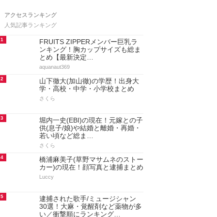
アクセスランキング
人気記事ランキング
1
FRUITS ZIPPERメンバー巨乳ラ
ンキング！胸カップサイズも総ま
とめ【最新決定…
aquanaut369
2
山下徹大(加山徹)の学歴！出身大
学・高校・中学・小学校まとめ
さくら
3
堀内一史(EBI)の現在！元嫁との子
供(息子/娘)や結婚と離婚・再婚・
若い頃など総ま…
さくら
4
橋浦麻美子(草野マサムネのストー
カー)の現在！顔写真と逮捕まとめ
Luccy
5
逮捕された歌手/ミュージシャン
30選！大麻・覚醒剤など薬物が多
い／衝撃順にランキング…