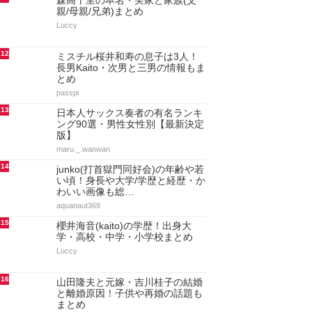
森高千里の本名・実家と家族(父
親/母親/兄弟)まとめ
Luccy
12
ミスチル桜井和寿の息子は3人！
長男Kaito・次男と三男の情報もま
とめ
passpi
13
日本人サックス奏者の有名ランキ
ング90選・男性女性別【最新決定
版】
maru._.wanwan
14
junko(打首獄門同好会)の年齢や若
い頃！身長や大学/学歴と経歴・か
わいい画像も総…
aquanaut369
15
櫻井海音(kaito)の学歴！出身大
学・高校・中学・小学校まとめ
Luccy
16
山田隆夫と元嫁・吉川桂子の結婚
と離婚原因！子供や再婚の話題も
まとめ