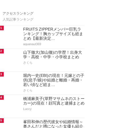
アクセスランキング
人気記事ランキング
1
FRUITS ZIPPERメンバー巨乳ラ
ンキング！胸カップサイズも総ま
とめ【最新決定…
aquanaut369
2
山下徹大(加山徹)の学歴！出身大
学・高校・中学・小学校まとめ
さくら
3
堀内一史(EBI)の現在！元嫁との子
供(息子/娘)や結婚と離婚・再婚・
若い頃など総ま…
さくら
4
橋浦麻美子(草野マサムネのストー
カー)の現在！顔写真と逮捕まとめ
Luccy
5
峯田和伸の歴代彼女や結婚情報～
奥さんだと噂になった女優も紹介