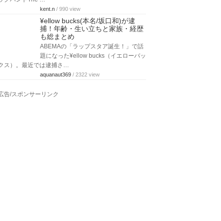
kent.n
/ 990 view
¥ellow bucks(本名/坂口和)が逮
捕！年齢・生い立ちと家族・経歴
も総まとめ
ABEMAの「ラップスタア誕生！」で話
題になった¥ellow bucks（イエローバッ
クス）。最近では逮捕さ…
aquanaut369
/ 2322 view
広告/スポンサーリンク