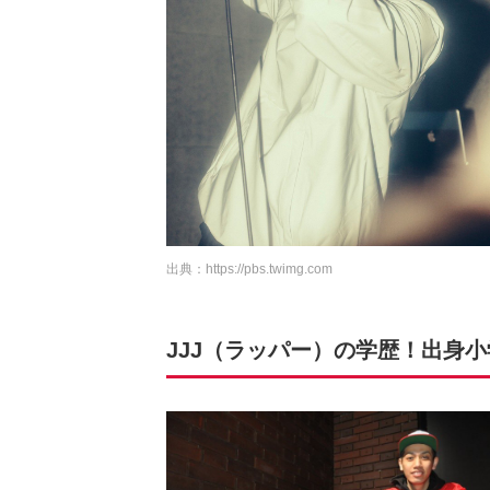
出典：
https://pbs.twimg.com
JJJ（ラッパー）の学歴！出身