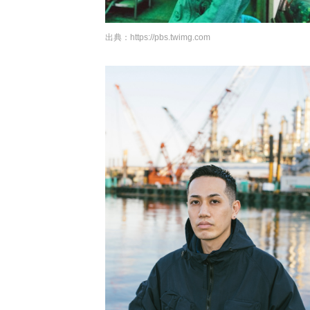
出典：
https://pbs.twimg.com