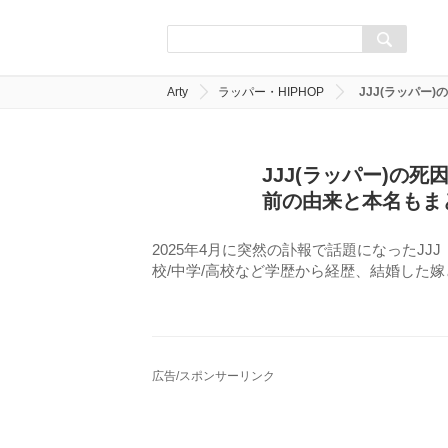
Arty
ラッパー・HIPHOP
JJJ(ラッパ
JJJ(ラッパー)の
前の由来と本名もま
2025年4月に突然の訃報で話題になったJ
校/中学/高校など学歴から経歴、結婚した
広告/スポンサーリンク