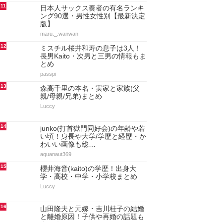
11
日本人サックス奏者の有名ランキ
ング90選・男性女性別【最新決定
版】
maru._.wanwan
12
ミスチル桜井和寿の息子は3人！
長男Kaito・次男と三男の情報もま
とめ
passpi
13
森高千里の本名・実家と家族(父
親/母親/兄弟)まとめ
Luccy
14
junko(打首獄門同好会)の年齢や若
い頃！身長や大学/学歴と経歴・か
わいい画像も総…
aquanaut369
15
櫻井海音(kaito)の学歴！出身大
学・高校・中学・小学校まとめ
Luccy
16
山田隆夫と元嫁・吉川桂子の結婚
と離婚原因！子供や再婚の話題も