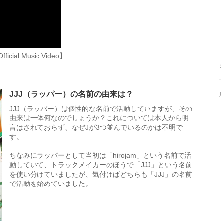
fficial Music Video】
JJJ（ラッパー）の名前の由来は？
JJJ（ラッパー）は個性的な名前で活動していますが、その
由来は一体何なのでしょうか？これについては本人から明
言はされておらず、なぜJが3つ並んでいるのかは不明で
す。
ちなみにラッパーとして当初は「hirojam」という名前で活
動していて、トラックメイカーのほうで「JJJ」という名前
を使い分けていましたが、気付けばどちらも「JJJ」の名前
で活動を始めていました。