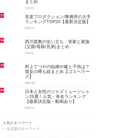
まとめ
Luccy
17
音楽プロダクション/事務所の大手
ランキングTOP20【最新決定版】
kent.n
18
西川貴教の生い立ち・実家と家族
(父親/母親/兄弟)まとめ
Luccy
19
村上てつやの結婚や嫁と子供は？
彼女の噂も総まとめ【ゴスペラー
ズ】
passpi
20
日本人女性のジャズミュージシャ
ン25選！人気・有名ランキング
【最新決定版・動画あり】
kent.n
人気のキーワード
いま話題のキーワード