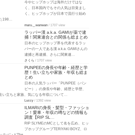
今やヒップホップは海外だけではな
く、日本国内でもその人気は目覚まし
く、ヒップホップが日本で流行り始め
た198…
maru._.wanwan
/ 1707 view
ラッパー漢 a.k.a. GAMIが薬で逮
捕！関東連合との関係も総まとめ
日本のヒップホップ界を代表するラッ
パーの一人である漢 a.k.a. GAMIさんの
逮捕と再逮捕、さらに関東連…
さくら
/ 1707 view
PUNPEEの身長や年齢・経歴と学
歴！生い立ちや家族・年収も総ま
とめ
日本の人気ラッパー「PUNPEE（パン
ピー）」の身長や年齢、経歴と学歴、
生い立ちと家族、気になる年収について…
Luccy
/ 1392 view
ILMARIの身長・髪型・ファッショ
ン！愛車・年収の噂などの情報も
調査【RIP SL…
RIP SLYMEのMCとして名を広め、ヒッ
プホップグループTERIYAKI BOYZ、ロ
ックバンドThe …