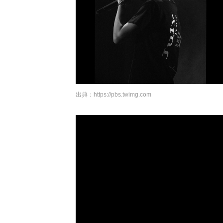
出典：
https://pbs.twimg.com