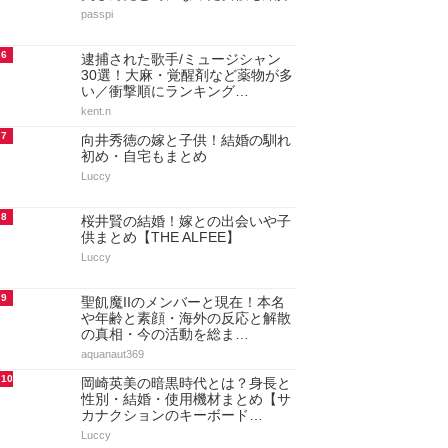
passpi
6
逮捕された歌手/ミュージシャン
30選！大麻・覚醒剤など薬物が多
い／衝撃順にランキング…
kent.n
7
向井秀徳の嫁と子供！結婚の馴れ
初め・自宅もまとめ
Luccy
8
桜井賢の結婚！嫁との出会いや子
供まとめ【THE ALFEE】
Luccy
9
聖飢魔IIのメンバーと現在！本名
や年齢と素顔・海外の反応と解散
の真相・今の活動を総ま…
aquanaut369
10
岡崎英美の暗黒時代とは？身長と
性別・結婚・使用機材まとめ【サ
カナクションのキーボード…
Luccy