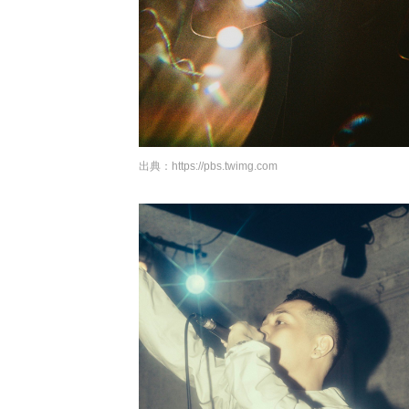
出典：
https://pbs.twimg.com