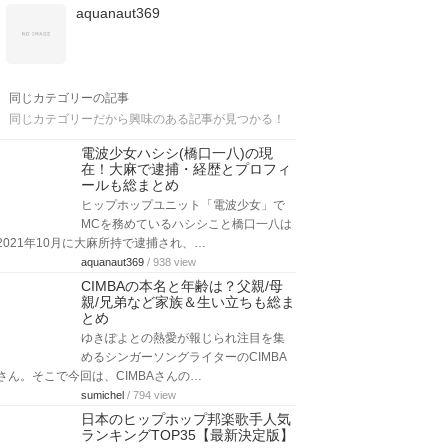
aquanaut369
同じカテゴリーの記事
同じカテゴリーだから興味のある記事が見つかる！
電波少女ハシシ(橋口一八)の現
在！大麻で逮捕・経歴とプロフィ
ールも総まとめ
ヒップホップユニット「電波少女」で
MCを務めているハシシこと橋口一八は
2021年10月に大麻所持で逮捕され、…
aquanaut369
/ 938 view
CIMBAの本名と年齢は？父親/母
親/兄弟など家族＆生い立ちも総ま
とめ
ゆきぽよとの熱愛が報じられ注目を集
めるシンガーソングライターのCIMBA
さん。そこで今回は、CIMBAさんの…
sumichel
/ 794 view
日本のヒップホップ邦楽歌手人気
ランキングTOP35【最新決定版】