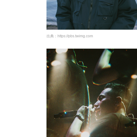
出典：
https://pbs.twimg.com