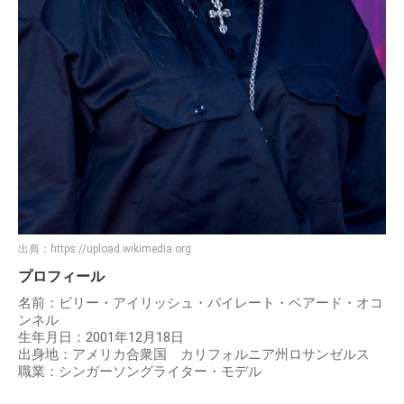
出典：
https://upload.wikimedia.org
プロフィール
名前：ビリー・アイリッシュ・パイレート・ベアード・オコ
ンネル
生年月日：2001年12月18日
出身地：アメリカ合衆国 カリフォルニア州ロサンゼルス
職業：シンガーソングライター・モデル