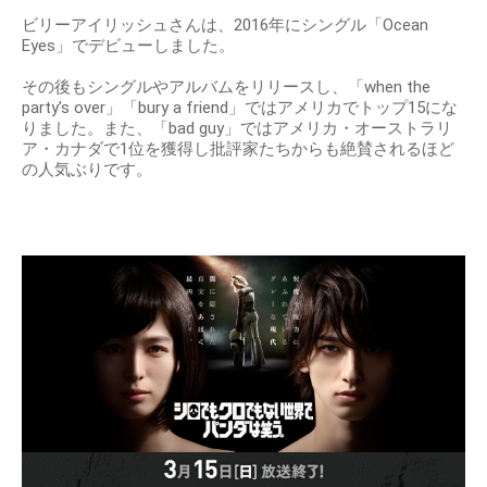
ビリーアイリッシュさんは、2016年にシングル「Ocean
Eyes」でデビューしました。
その後もシングルやアルバムをリリースし、「when the
party’s over」「bury a friend」ではアメリカでトップ15にな
りました。また、「bad guy」ではアメリカ・オーストラリ
ア・カナダで1位を獲得し批評家たちからも絶賛されるほど
の人気ぶりです。