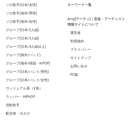
ソロ歌手(日本/女性)
キーワード一覧
ソロ歌手(海外/男性)
Arty[アーティ]｜音楽・アーティスト
ソロ歌手(海外/女性)
情報サイトについて
グループ(日本/2人組)
運営者
グループ(日本/3人組)
利用規約
グループ(日本/4人組以上)
プライバシー
グループ(海外/バンド)
サイトマップ
グループ(海外/韓国・K-POP)
お問い合せ
グループ(日本/バンド/男性)
PC版
グループ(日本/バンド/女性)
ヴィジュアル系（V系）
ラッパー・HIPHOP
演歌歌手
配信者・ボカロ
音楽家