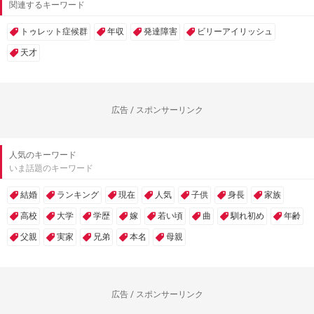
関連するキーワード
トゥレット症候群
年収
発達障害
ビリーアイリッシュ
天才
広告 / スポンサーリンク
人気のキーワード
いま話題のキーワード
結婚
ランキング
現在
人気
子供
身長
家族
高校
大学
学歴
嫁
若い頃
曲
馴れ初め
年齢
父親
実家
兄弟
本名
母親
広告 / スポンサーリンク