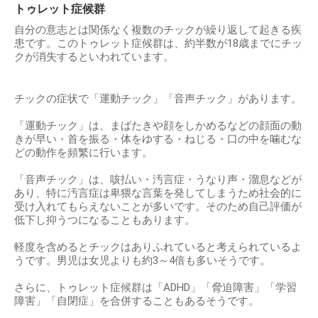
トゥレット症候群
自分の意志とは関係なく複数のチックが繰り返して起きる疾
患です。このトゥレット症候群は、約半数が18歳までにチッ
クが消失するといわれています。
チックの症状で「運動チック」「音声チック」があります。
「運動チック」は、まばたきや顔をしかめるなどの顔面の動
きが早い・首を振る・体をゆする・ねじる・口の中を噛むな
どの動作を頻繁に行います。
「音声チック」は、咳払い・汚言症・うなり声・溜息などが
あり、特に汚言症は卑猥な言葉を発してしまうため社会的に
受け入れてもらえないことが多いです。そのため自己評価が
低下し抑うつになることもあります。
軽度を含めるとチックはありふれていると考えられているよ
うです。男児は女児よりも約3～4倍も多いそうです。
さらに、トゥレット症候群は「ADHD」「脅迫障害」「学習
障害」「自閉症」を合併することもあるそうです。