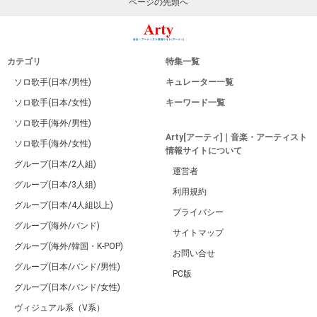
ページの先頭へ
カテゴリ
特集一覧
ソロ歌手(日本/男性)
キュレーター一覧
ソロ歌手(日本/女性)
キーワード一覧
ソロ歌手(海外/男性)
Arty[アーティ]｜音楽・アーティスト
ソロ歌手(海外/女性)
情報サイトについて
グループ(日本/2人組)
運営者
グループ(日本/3人組)
利用規約
グループ(日本/4人組以上)
プライバシー
グループ(海外/バンド)
サイトマップ
グループ(海外/韓国・K-POP)
お問い合せ
グループ(日本/バンド/男性)
PC版
グループ(日本/バンド/女性)
ヴィジュアル系（V系）