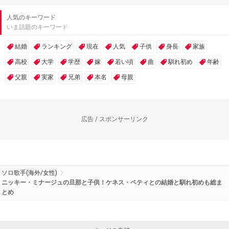
人気のキーワード
いま話題のキーワード
結婚
ランキング
現在
人気
子供
身長
家族
高校
大学
学歴
嫁
若い頃
曲
馴れ初め
年齢
父親
実家
兄弟
本名
母親
広告 / スポンサーリンク
ソロ歌手(海外/女性)
ニッキー・ミナージュの旦那と子供！ケネス・ペティとの結婚と馴れ初めも総ま
とめ