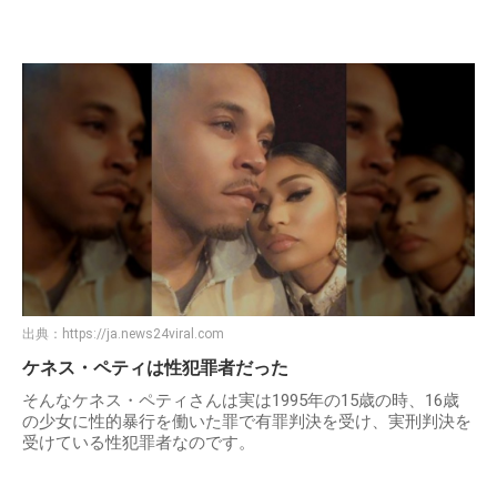
出典：
https://ja.news24viral.com
ケネス・ペティは性犯罪者だった
そんなケネス・ペティさんは実は1995年の15歳の時、16歳
の少女に性的暴行を働いた罪で有罪判決を受け、実刑判決を
受けている性犯罪者なのです。