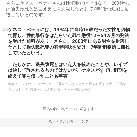
さらにケネス・ペティさんは性犯罪だけではなく、2003年に
は過失致死とは言え男性を射殺したとして7年間刑務所に服
役しているのです。
ケネス・ぺティには、1994年に当時16歳だった女性を刃物
で脅し、性的暴行をはたらいた罪で懲役18～54カ月の判決
を受けた前科があり、さらに、2003年にある男性を射殺し
たとして過失致死罪の有罪判決を受け、7年間刑務所に服役
していたという。
たしかに、過失致死とはいえ人を殺めたことや、レイプ
は決して許されるものではないが、ケネスがすでに刑期を
終えて罪を償ったことも事実。
出典：
ニッキー・ミナージュ、「元レイプ犯」との交際を心配する声に『反論』 -
フロントロウ -海外セレブ＆海外カルチャー情報を発信
-----------------広告の後に次ページに続きます-----------------
広告 / スポンサーリンク
----------------------------------------------------------------