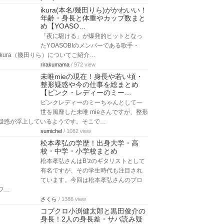
ikura(本名/幾田りら)がかわいい！
年齢・身長と体重やカップ数まと
め【YOASO…
「夜に駆ける」が爆発的ヒットとなっ
たYOASOBIのメンバーである歌手・
ikura（幾田りら）についてご紹介…
rirakumama
/ 972 view
未唯mieの現在！身長や若い頃・
整形疑惑や今の仕事を総まとめ
【ピンク・レディーのミー…
ピンクレディーのミーちゃんとして一
世を風靡した未唯 mieさんですが、整形
疑惑が浮上しているようです。そこで…
sumichel
/ 1082 view
松本孝弘の学歴！出身大学・高
校・中学・小学校まとめ
松本孝弘さんはB’zのギタリストとして
有名ですが、その学生時代も注目され
ています。今回は松本孝弘さんのプロ
フ…
さくら
/ 1386 view
コブクロ小渕健太郎と黒田俊介の
身長！2人の身長差・サバ読み疑