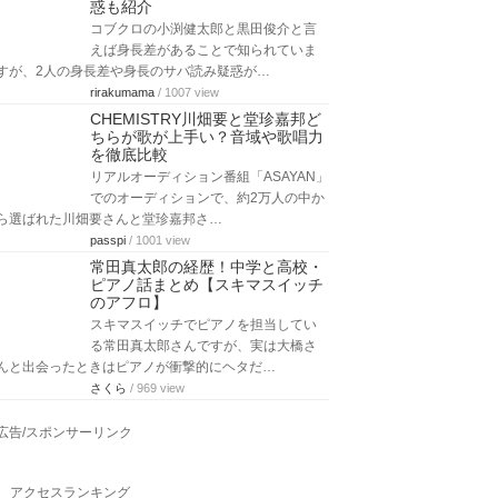
惑も紹介
コブクロの小渕健太郎と黒田俊介と言
えば身長差があることで知られていま
すが、2人の身長差や身長のサバ読み疑惑が…
rirakumama
/ 1007 view
CHEMISTRY川畑要と堂珍嘉邦ど
ちらが歌が上手い？音域や歌唱力
を徹底比較
リアルオーディション番組「ASAYAN」
でのオーディションで、約2万人の中か
ら選ばれた川畑要さんと堂珍嘉邦さ…
passpi
/ 1001 view
常田真太郎の経歴！中学と高校・
ピアノ話まとめ【スキマスイッチ
のアフロ】
スキマスイッチでピアノを担当してい
る常田真太郎さんですが、実は大橋さ
んと出会ったときはピアノが衝撃的にヘタだ…
さくら
/ 969 view
広告/スポンサーリンク
アクセスランキング