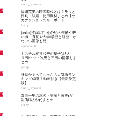
maru._.wanwan
12
岡崎英美の暗黒時代とは？身長と
性別・結婚・使用機材まとめ【サ
カナクションのキーボード…
Luccy
13
junko(打首獄門同好会)の年齢や若
い頃！身長や大学/学歴と経歴・か
わいい画像も総…
aquanaut369
14
ミスチル桜井和寿の息子は3人！
長男Kaito・次男と三男の情報もま
とめ
passpi
15
神聖かまってちゃんの人気曲ラン
キング40選！動画付き【最新決定
版】
maru._.wanwan
16
森高千里の本名・実家と家族(父
親/母親/兄弟)まとめ
Luccy
17