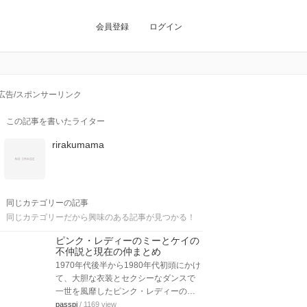
会員登録
ログイン
広告/スポンサーリンク
この記事を書いたライター
rirakumama
同じカテゴリーの記事
同じカテゴリーだから興味のある記事が見つかる！
ピンク・レディーのミーとケイの
不仲説と現在の仲まとめ
1970年代後半から1980年代初頭にかけ
て、大胆な衣装とセクシーなダンスで
一世を風靡したピンク・レディーの…
passpi
/ 1169 view