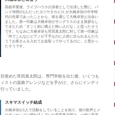
高校卒業後、ライブハウスの演者として出演した際に、バ
ンド仲間の1人だったヨツヤタカヒロ.が大橋卓弥の中学時
代の先輩であったことから、彼を通じて大橋卓弥と出会い
ました。第一印象は大橋卓弥がサングラスのまま挨拶をし
てきたため「すごく斜に構えた怖い人だな」と思ったそう
です。ちなみに大橋卓弥も常田真太郎に対して第一印象は
「何でこんなにピアノが下手なのに人前に出られるんだろ
う？お客さんを入れてお金取ってやってるのに」と悪かっ
たそうです。
に目覚めた常田真太郎は、専門学校を出た後、いくつも
ティストの楽曲アレンジなどを手がけ、さらにインディ
も行っていました。
スキマスイッチ結成
大橋卓弥が1人で活動をしていることを知り、彼の歌声とメ
ロディセンスに惚れ込んでいた常田真太郎は、一緒に音楽