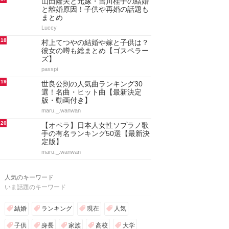
山田隆夫と元嫁・吉川桂子の結婚
と離婚原因！子供や再婚の話題も
まとめ
Luccy
18
村上てつやの結婚や嫁と子供は？
彼女の噂も総まとめ【ゴスペラー
ズ】
passpi
19
世良公則の人気曲ランキング30
選！名曲・ヒット曲【最新決定
版・動画付き】
maru._.wanwan
20
【オペラ】日本人女性ソプラノ歌
手の有名ランキング50選【最新決
定版】
maru._.wanwan
人気のキーワード
いま話題のキーワード
結婚
ランキング
現在
人気
子供
身長
家族
高校
大学