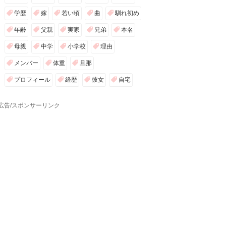
学歴
嫁
若い頃
曲
馴れ初め
年齢
父親
実家
兄弟
本名
母親
中学
小学校
理由
メンバー
体重
旦那
プロフィール
経歴
彼女
自宅
広告/スポンサーリンク