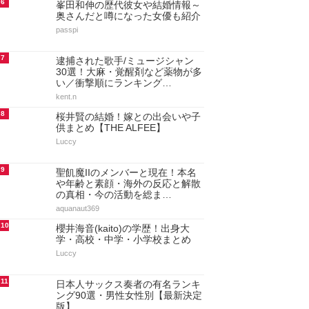
6
峯田和伸の歴代彼女や結婚情報～
奥さんだと噂になった女優も紹介
passpi
7
逮捕された歌手/ミュージシャン
30選！大麻・覚醒剤など薬物が多
い／衝撃順にランキング…
kent.n
8
桜井賢の結婚！嫁との出会いや子
供まとめ【THE ALFEE】
Luccy
9
聖飢魔IIのメンバーと現在！本名
や年齢と素顔・海外の反応と解散
の真相・今の活動を総ま…
aquanaut369
10
櫻井海音(kaito)の学歴！出身大
学・高校・中学・小学校まとめ
Luccy
11
日本人サックス奏者の有名ランキ
ング90選・男性女性別【最新決定
版】