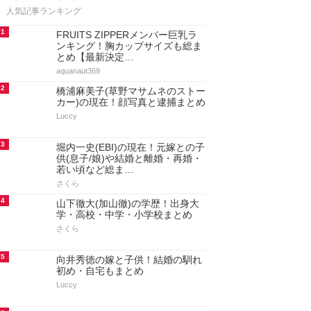
人気記事ランキング
1
FRUITS ZIPPERメンバー巨乳ラ
ンキング！胸カップサイズも総ま
とめ【最新決定…
aquanaut369
2
橋浦麻美子(草野マサムネのストー
カー)の現在！顔写真と逮捕まとめ
Luccy
3
堀内一史(EBI)の現在！元嫁との子
供(息子/娘)や結婚と離婚・再婚・
若い頃など総ま…
さくら
4
山下徹大(加山徹)の学歴！出身大
学・高校・中学・小学校まとめ
さくら
5
向井秀徳の嫁と子供！結婚の馴れ
初め・自宅もまとめ
Luccy