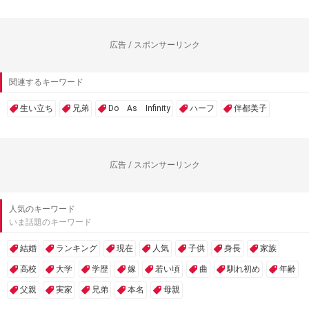
広告 / スポンサーリンク
関連するキーワード
生い立ち
兄弟
Do As Infinity
ハーフ
伴都美子
広告 / スポンサーリンク
人気のキーワード
いま話題のキーワード
結婚
ランキング
現在
人気
子供
身長
家族
高校
大学
学歴
嫁
若い頃
曲
馴れ初め
年齢
父親
実家
兄弟
本名
母親