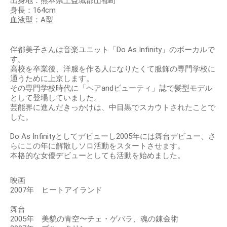
出身地：熊本県上益城郡山都町
身長：164cm
血液型：A型
伴都美子さんは音楽ユニット「Do As Infinity」のボーカルで
す。
高校を卒業後、洋服を作る人になりたくて服飾の専門学校に
通うために上京します。
その専門学校時代に「ヘアandビューティ」誌で髪型モデル
として登場していました。
芸能界に進んだきっかけは、中目黒でスカウトされたことで
した。
Do As Infinityとしてデビューし2005年には舞台デビュー、さ
らにこの年に解散しソロ活動をスタートさせます。
本格的な女優デビューとしても活動を始めました。
映画
2007年 ヒートアイランド
舞台
2005年 美貌の青空〜チェ・ゲバラ、魂の錬金術