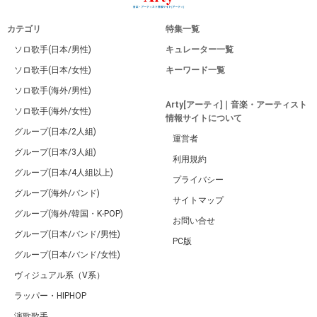
カテゴリ
特集一覧
ソロ歌手(日本/男性)
キュレーター一覧
ソロ歌手(日本/女性)
キーワード一覧
ソロ歌手(海外/男性)
Arty[アーティ]｜音楽・アーティスト
ソロ歌手(海外/女性)
情報サイトについて
グループ(日本/2人組)
運営者
グループ(日本/3人組)
利用規約
グループ(日本/4人組以上)
プライバシー
グループ(海外/バンド)
サイトマップ
グループ(海外/韓国・K-POP)
お問い合せ
グループ(日本/バンド/男性)
PC版
グループ(日本/バンド/女性)
ヴィジュアル系（V系）
ラッパー・HIPHOP
演歌歌手