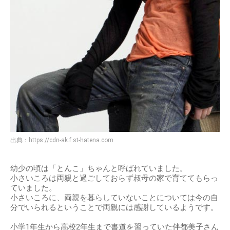
出典：
https://cdn-ak.f.st-hatena.com
幼少の頃は「とんこ」ちゃんと呼ばれていました。
小さいころは両親と過ごしておらず叔母の家で育ててもらっ
ていました。
小さいころに、両親を暮らしていないことについては今の自
分でいられるということで両親には感謝しているようです。
小学1年生から高校2年生まで書道を習っていた伴都美子さん