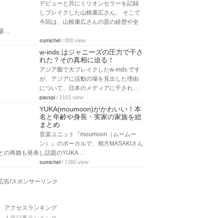
デビューと共にミリオンセラーを記録
しブレイクした山根康広さん。 そこで
今回は、山根康広さんの昔の経歴や全
盛…
sumichel
/ 800 view
w-inds.はジャニーズの圧力で干さ
れた？その真相に迫る！
アジア圏で大ブレイクしたw-inds.です
が、アジアに活動の場を見出した理由
について、日本のメディアに干され…
passpi
/ 2103 view
YUKA(moumoon)がかわいい！本
名と年齢や身長・実家の家族を総
まとめ
音楽ユニット『moumoon（ムームー
ン）』のボーカルで、相方MASAKIさん
との再婚も発表し話題のYUKA…
sumichel
/ 1380 view
広告/スポンサーリンク
アクセスランキング