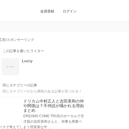
会員登録
ログイン
広告/スポンサーリンク
この記事を書いたライター
Luccy
同じカテゴリーの記事
同じカテゴリーだから興味のある記事が見つかる！
ドリカム中村正人と吉田美和の仲
や関係は？不仲説が囁かれる理由
まとめ
DREAMS COME TRUEのボーカルで天
才肌の吉田美和さんと、何事も商業ベ
ースで考えてしまう現実派な中…