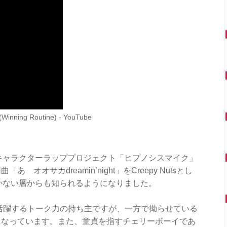
Winning Routine) - YouTube
たキャラクターラッププロジェクト「ヒプノシスマイク」
オサカdreamin’night」をCreepy Nutsとし
聴かない層からも知られるようになりました。
活躍するトーク力の持ち主ですが、一方で拗らせている
になっています。また、童貞を指すチェリーボーイであ