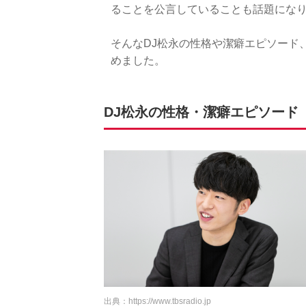
ることを公言していることも話題にな
そんなDJ松永の性格や潔癖エピソード
めました。
DJ松永の性格・潔癖エピソード
出典：
https://www.tbsradio.jp