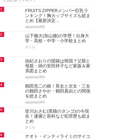
人気記事ランキング
1
FRUITS ZIPPERメンバー巨乳ラ
ンキング！胸カップサイズも総ま
とめ【最新決定…
aquanaut369
2
山下徹大(加山徹)の学歴！出身大
学・高校・中学・小学校まとめ
さくら
3
由紀さおりの国籍は韓国？父親と
母親・姉の安田祥子など家族＆家
系図まとめ
aquanaut369
4
鶴田浩二の娘！長女と次女・三女
の鶴田さやか・鶴田真由との関係
を総まとめ
aquanaut369
5
皆川おさむ(黒猫のタンゴ)の今現
在！逮捕と前科など犯罪歴も総ま
とめ
さくら
6
ナオト・インティライミのサイコ