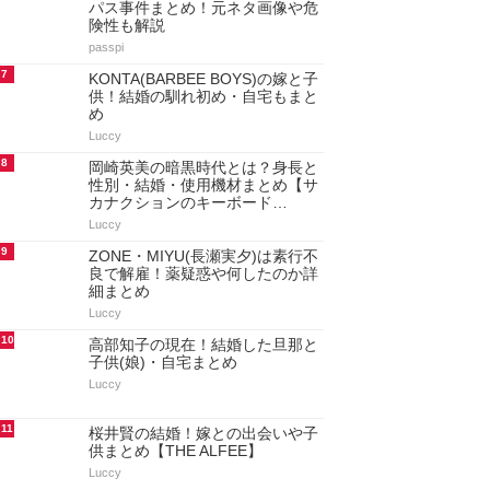
パス事件まとめ！元ネタ画像や危
険性も解説
passpi
7
KONTA(BARBEE BOYS)の嫁と子
供！結婚の馴れ初め・自宅もまと
め
Luccy
8
岡崎英美の暗黒時代とは？身長と
性別・結婚・使用機材まとめ【サ
カナクションのキーボード…
Luccy
9
ZONE・MIYU(長瀬実夕)は素行不
良で解雇！薬疑惑や何したのか詳
細まとめ
Luccy
10
高部知子の現在！結婚した旦那と
子供(娘)・自宅まとめ
Luccy
11
桜井賢の結婚！嫁との出会いや子
供まとめ【THE ALFEE】
Luccy