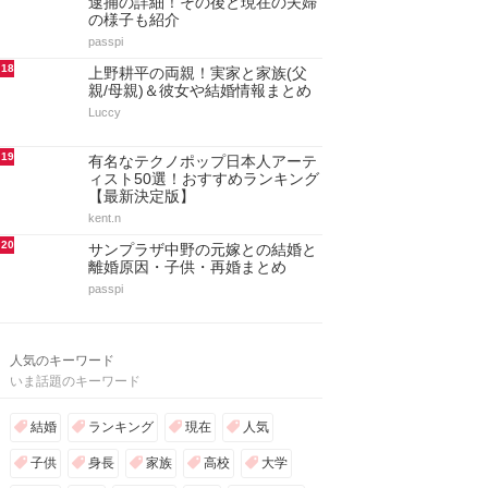
逮捕の詳細！その後と現在の夫婦
の様子も紹介
passpi
18
上野耕平の両親！実家と家族(父
親/母親)＆彼女や結婚情報まとめ
Luccy
19
有名なテクノポップ日本人アーテ
ィスト50選！おすすめランキング
【最新決定版】
kent.n
20
サンプラザ中野の元嫁との結婚と
離婚原因・子供・再婚まとめ
passpi
人気のキーワード
いま話題のキーワード
結婚
ランキング
現在
人気
子供
身長
家族
高校
大学