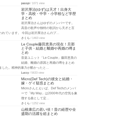
passpi
/ 1071 view
岩沢厚治(ゆず)は天才！出身大
学・高校・中学・小学校など学歴
まとめ
岩沢厚治さんはゆずのメンバーです。
高音の歌声や独特の歌詞から天才と言
われています。 今回は岩沢厚治さんのプ…
さくら
/ 1463 view
Le Couple藤田恵美の現在！旦那
と子供・結婚と離婚や再婚の噂ま
とめ
音楽ユニット「Le Couple」藤田恵美の
結婚、離婚の原因と再婚の噂をまとめ
ました。精神的暴力が酷かったと…
Luccy
/ 5633 view
Micro(Def Tech)の彼女と結婚・
嫁・ゲイ疑惑まとめ
Microさんとえいば、Def Techのメンバ
ーで「My Way」は2000年代の空気を象
徴する曲として定…
さくら
/ 1252 view
山根康広の若い頃！昔の経歴や全
盛期の活躍を総まとめ