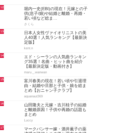
12
堀内一史(EBI)の現在！元嫁との子
供(息子/娘)や結婚と離婚・再婚・
若い頃など総ま…
さくら
13
日本人女性ヴァイオリニストの美
人40選！人気ランキング【最新決
定版】
kent.n
14
エド・シーランの人気曲ランキン
グ35選！名曲・ヒット曲を紹介
【最新決定版・動画付き】
maru._.wanwan
15
富川春美の現在！若い頃や引退理
由・結婚や旦那と子供・娘を総ま
とめ【おニャン子クラブ】
aquanaut369
16
山田隆夫と元嫁・吉川桂子の結婚
と離婚原因！子供や再婚の話題も
まとめ
Luccy
17
マークパンサー嫁・酒井薫子の薬