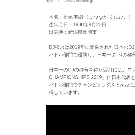
出典：
https://www.tbsradio.jp
本名：松永 邦彦（まつなが くにひこ）
生年月日：1990年8月23日
出身地：新潟県長岡市
DJ松永は2019年に開催された日本のDJ「DMC
バトル部門で優勝し、日本一のDJの称
日本一のDJの称号を得た翌月には、ロンド
CHAMPIONSHIPS 2019」に日本代
バトル部門でチャンピオンのK-Swiz
得しています。