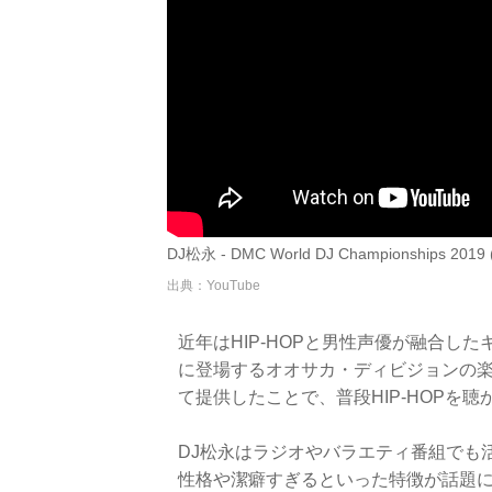
DJ松永 - DMC World DJ Championships 2019 (
出典：YouTube
近年はHIP-HOPと男性声優が融合し
に登場するオオサカ・ディビジョンの楽曲「あゝオ
て提供したことで、普段HIP-HOPを
DJ松永はラジオやバラエティ番組でも
性格や潔癖すぎるといった特徴が話題