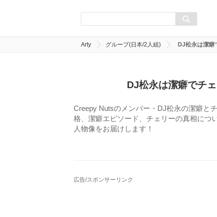
Arty
グループ(日本/2人組)
DJ松永は潔
DJ松永は潔癖でチ
Creepy Nutsのメンバー・DJ松永の
格、潔癖エピソード、チェリーの真相につい
人物像をお届けします！
広告/スポンサーリンク