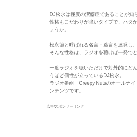
DJ松永は極度の潔癖症であることが知
性格もこだわりが強いタイプで、ハタ
ょうか。
松永節と呼ばれる名言・迷言を連発し
そんな性格は、ラジオを聴けば一発で
一度ラジオを聴いただけで対外的にど
うほど個性が立っているDJ松永。
ラジオ番組「Creepy Nutsのオー
ンテンツです。
広告/スポンサーリンク