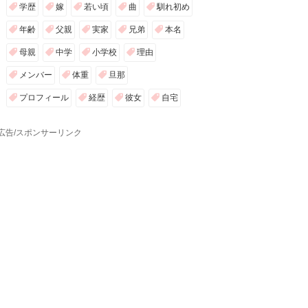
学歴
嫁
若い頃
曲
馴れ初め
年齢
父親
実家
兄弟
本名
母親
中学
小学校
理由
メンバー
体重
旦那
プロフィール
経歴
彼女
自宅
広告/スポンサーリンク