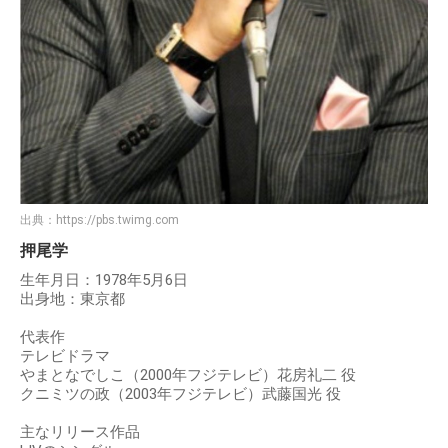
出典：
https://pbs.twimg.com
押尾学
生年月日：1978年5月6日
出身地：東京都
代表作
テレビドラマ
やまとなでしこ（2000年フジテレビ）花房礼二 役
クニミツの政（2003年フジテレビ）武藤国光 役
主なリリース作品