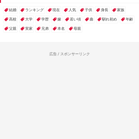
結婚
ランキング
現在
人気
子供
身長
家族
高校
大学
学歴
嫁
若い頃
曲
馴れ初め
年齢
父親
実家
兄弟
本名
母親
広告 / スポンサーリンク