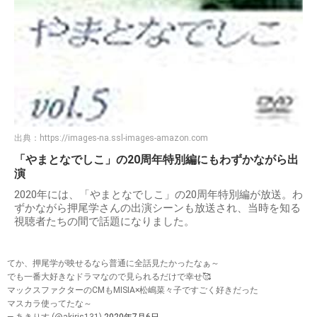
出典：
https://images-na.ssl-images-amazon.com
「やまとなでしこ」の20周年特別編にもわずかながら出
演
2020年には、「やまとなでしこ」の20周年特別編が放送。わ
ずかながら押尾学さんの出演シーンも放送され、当時を知る
視聴者たちの間で話題になりました。
てか、押尾学が映せるなら普通に全話見たかったなぁ～
でも一番大好きなドラマなので見られるだけで幸せ🥰
マックスファクターのCMもMISIA×松嶋菜々子ですごく好きだった
マスカラ使ってたな～