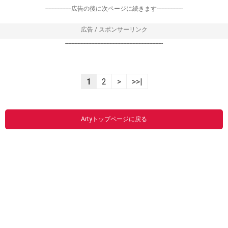
-----------------広告の後に次ページに続きます-----------------
広告 / スポンサーリンク
----------------------------------------------------------------
1
2
>
>>|
Artyトップページに戻る