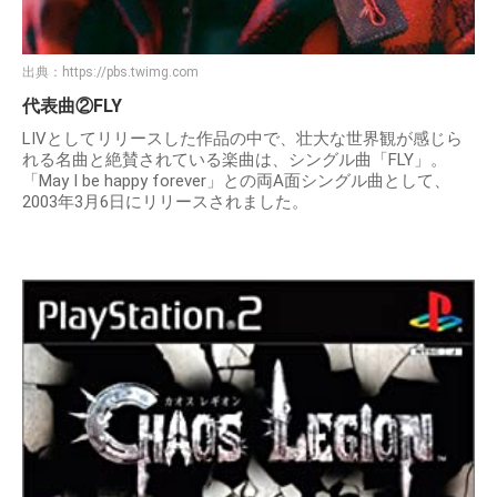
出典：
https://pbs.twimg.com
代表曲②FLY
LIVとしてリリースした作品の中で、壮大な世界観が感じら
れる名曲と絶賛されている楽曲は、シングル曲「FLY」。
「May I be happy forever」との両A面シングル曲として、
2003年3月6日にリリースされました。