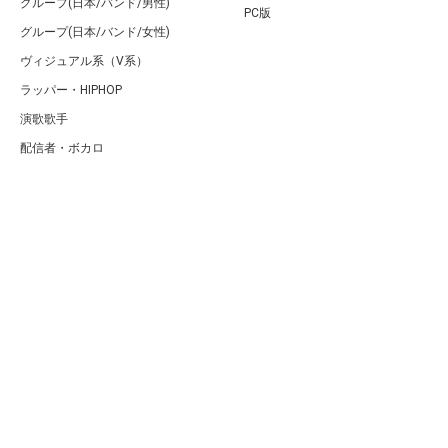
グループ(日本/バンド/男性)
PC版
グループ(日本/バンド/女性)
ヴィジュアル系（V系）
ラッパー・HIPHOP
演歌歌手
配信者・ボカロ
音楽家
人気曲・アルバム
テレビ・主題歌
ランキング
Copyright (C) Arty[アーティ]｜音楽・アーティスト情報サイト