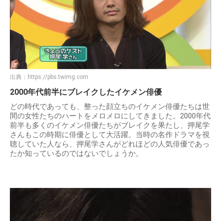
出典：
https://pbs.twimg.com
2000年代前半にブレイクしたイケメン俳優
どの時代であっても、整った顔立ちのイケメン俳優たちは世
間の女性たちのハートをメロメロにしてきました。2000年代
前半も多くのイケメン俳優たちがブレイクを果たし、押尾学
さんもこの時期に俳優として大活躍。当時の名作ドラマを視
聴していた人なら、押尾学さんがどれほどの人気俳優であっ
たか知っているのではないでしょうか。