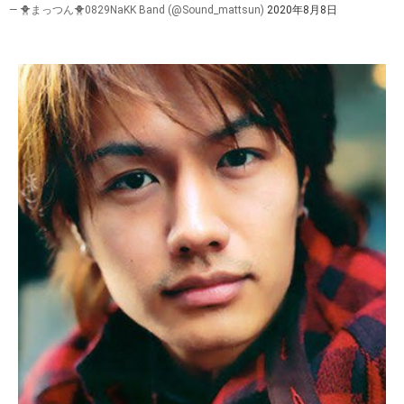
— 🐥まっつん🐥0829NaKK Band (@Sound_mattsun)
2020年8月8日