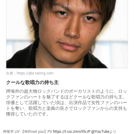
出典：
https://pbs.twimg.com
クールな歌唱力の持ち主
押海外の超大物ロックバンドのボーカリストのように、ロッ
クファンのハートを魅了するほどクールな歌唱力の持ち主。
俳優として活躍していた頃は、出演作品で女性ファンのハー
トを奪い、歌唱力と楽曲の良さでロックファンからの支持も
獲得していたのです。
押尾学 LIV 【Without you】PV
https://t.co/Jrnrs95iJP
@YouTube
より