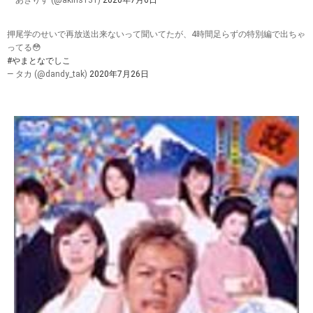
— あきりす (@akiris131)
2020年7月6日
押尾学のせいで再放送出来ないって聞いてたが、4時間足らずの特別編で出ちゃ
ってる😳
#やまとなでしこ
— タカ (@dandy_tak)
2020年7月26日