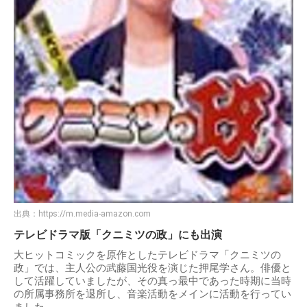
出典：
https://m.media-amazon.com
テレビドラマ版「クニミツの政」にも出演
大ヒットコミックを原作としたテレビドラマ「クニミツの
政」では、主人公の武藤国光役を演じた押尾学さん。俳優と
して活躍していましたが、その真っ最中であった時期に当時
の所属事務所を退所し、音楽活動をメインに活動を行ってい
ました。