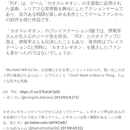
「FLY」は、ゲーム「カオスレギオン」の主題歌に起用され
た楽曲。シリアスな世界観を舞台にしたアクションゲームで
あり、迫力ある戦闘が楽しめる名作としてゲームファンから
の好評を得た作品です。
「カオスレギオン」のプレイステーション2版では、押尾学
さんが主人公のジーク役を担当。「FLY」とのタイアップに
加え、押尾学さんも出演したこともあり、発売時はプレイス
テーション2と同時に「カオスレギオン」を購入したファン
も多かったのではないでしょうか。
「My Heart Will Go On」を彷彿とさせる美しいイントロからの、歌い出しのダ
ミ声の落差がたまらない。エアロスミス「I Don't Want to Miss a Thing」のよ
うな壮大な名曲。
LIV「FLY」
https://t.co/37EwUKTpS3
— ボンゴレ (@vongole_biancoo)
2016年6月27日
カオスレギオンとかいうひそかにはまってたゲーム。レギオンと呼ばれるもの
を自身のソウルで従えて戦うゲーム。レギオンには色々種類がある（この場
合、剣と力）
pic.twitter.com/ohlYKZetB1
— かもめちゃん (@kamomechan06)
2019年4月3日