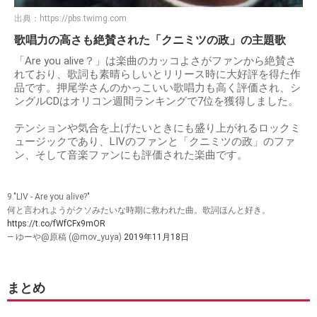
出典：
https://pbs.twimg.com
歌唱力の高さも絶賛された「クニミツの政」の主題歌
「Are you alive？」は楽曲のカッコよさがファンから絶賛さ
れており、歌詞も素晴らしいとリリース時に大好評を得た作
品です。押尾学さんのかっこいい歌唱力も高く評価され、シ
ングルCDはオリコン週間ランキングで7位を獲得しました。
テンションや気合を上げたいときにも盛り上がれるロックミ
ュージックであり、LIVのファンと「クニミツの政」のファ
ン、そして音楽ファンにも評価された楽曲です。
9."LIV - Are you alive?"
何と言われようがクソみたいな時期に救われた曲。歌詞ほんと好き。
https://t.co/fWfCFx9mOR
— ゆーや@原稿 (@mov_yuya)
2019年11月18日
まとめ