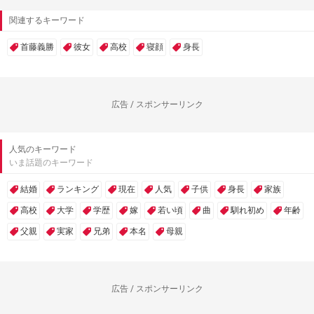
関連するキーワード
首藤義勝
彼女
高校
寝顔
身長
広告 / スポンサーリンク
人気のキーワード
いま話題のキーワード
結婚
ランキング
現在
人気
子供
身長
家族
高校
大学
学歴
嫁
若い頃
曲
馴れ初め
年齢
父親
実家
兄弟
本名
母親
広告 / スポンサーリンク