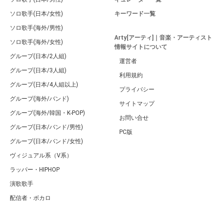
ソロ歌手(日本/女性)
キーワード一覧
ソロ歌手(海外/男性)
Arty[アーティ]｜音楽・アーティスト
ソロ歌手(海外/女性)
情報サイトについて
グループ(日本/2人組)
運営者
グループ(日本/3人組)
利用規約
グループ(日本/4人組以上)
プライバシー
グループ(海外/バンド)
サイトマップ
グループ(海外/韓国・K-POP)
お問い合せ
グループ(日本/バンド/男性)
PC版
グループ(日本/バンド/女性)
ヴィジュアル系（V系）
ラッパー・HIPHOP
演歌歌手
配信者・ボカロ
音楽家