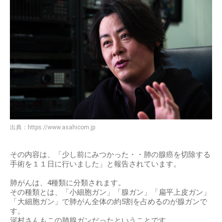
出典：
https://www.asahicom.jp
その内容は、「少し前にみつかった・・肺の腺癌を切除する
手術を１１日に行いました」と報告されています。
肺がんは、4種類に分類されます。
その種類とは、「小細胞ガン」「腺ガン」「扁平上皮ガン」
「大細胞ガン」で肺がん全体の約5割を占めるのが腺ガンで
す。
河村さんもこの肺腺ガンだったということです。