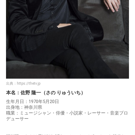
出典：
https://thetv.jp
本名：佐野 隆一（さの りゅういち）
生年月日：1970年5月20日
出身地：神奈川県
職業：ミュージシャン・俳優・小説家・レーサー・音楽プロ
デューサー