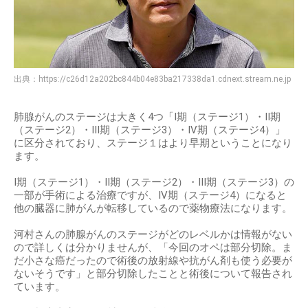
出典：
https://c26d12a202bc844b04e83ba217338da1.cdnext.stream.ne.jp
肺腺がんのステージは大きく4つ「I期（ステージ1）・II期
（ステージ2）・III期（ステージ3）・IV期（ステージ4）」
に区分されており、ステージ１はより早期ということになり
ます。
I期（ステージ1）・II期（ステージ2）・III期（ステージ3）の
一部が手術による治療ですが、IV期（ステージ4）になると
他の臓器に肺がんが転移しているので薬物療法になります。
河村さんの肺腺がんのステージがどのレベルかは情報がない
ので詳しくは分かりませんが、「今回のオペは部分切除。ま
だ小さな癌だったので術後の放射線や抗がん剤も使う必要が
ないそうです」と部分切除したことと術後について報告され
ています。