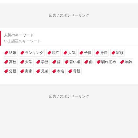
広告 / スポンサーリンク
人気のキーワード
いま話題のキーワード
結婚
ランキング
現在
人気
子供
身長
家族
高校
大学
学歴
嫁
若い頃
曲
馴れ初め
年齢
父親
実家
兄弟
本名
母親
広告 / スポンサーリンク