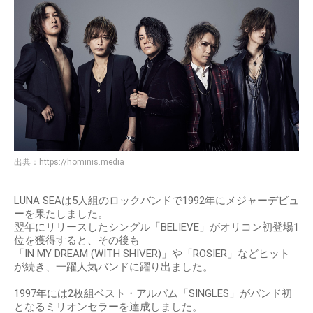
出典：
https://hominis.media
LUNA SEAは5人組のロックバンドで1992年にメジャーデビュ
ーを果たしました。
翌年にリリースしたシングル「BELIEVE」がオリコン初登場1
位を獲得すると、その後も
「IN MY DREAM (WITH SHIVER)」や「ROSIER」などヒット
が続き、一躍人気バンドに躍り出ました。
1997年には2枚組ベスト・アルバム「SINGLES」がバンド初
となるミリオンセラーを達成しました。