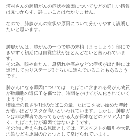
河村さんの肺腺がんの症状や原因についてなどの詳しい情報
は見つからず、詳しいことはわかりません。
なので、肺腺がんの症状や原因について分かりやすく説明し
たいと思います。
肺腺がんは、肺がんの一つで肺の末梢（まっしょう）部にで
きやすく初期には自覚症状がほとんどないと言われていま
す。
その為、咳や血たん、息切れや痛みなどの症状が出た時には
進行しておりステージ3ぐらいに進んでいることもあるよう
です。
肺がんになる原因については、たばこに含まれる発がん物質
が肺細胞の遺伝子を傷つけ、時間をかけてがん化されていく
ようです。
喫煙歴の長さや1日のたばこの量、たばこを吸い始めた年齢
が若いほどリスクが高いといわれています。しかし、肺腺ガ
ンは非喫煙者であってもかかる人が日本などのアジア人に多
く、たばこだけが原因ではないようです。
その他に考えられる原因としては、アスベストの吸引や大気
汚染なども原因のひとつとして挙げられています。