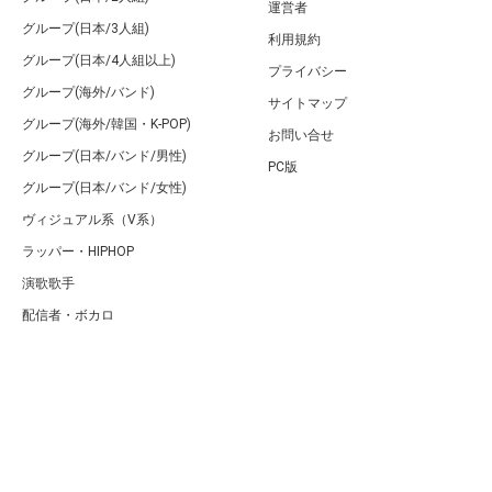
運営者
グループ(日本/3人組)
利用規約
グループ(日本/4人組以上)
プライバシー
グループ(海外/バンド)
サイトマップ
グループ(海外/韓国・K-POP)
お問い合せ
グループ(日本/バンド/男性)
PC版
グループ(日本/バンド/女性)
ヴィジュアル系（V系）
ラッパー・HIPHOP
演歌歌手
配信者・ボカロ
音楽家
人気曲・アルバム
テレビ・主題歌
ランキング