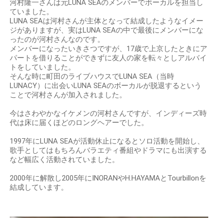
河村隆一さんは元LUNA SEAのメンバーでボーカルを担当し
ていました。
LUNA SEAは河村さんが主体となって結成したようなイメー
ジがありますが、実はLUNA SEAの中で最後にメンバーにな
ったのが河村さんなのです。
メンバーになったいきさつですが、17歳で上京したときにア
パートを借りることができずに友人の家を転々としアルバイ
トをしていました。
そんな時に町田のライブハウスでLUNA SEA（当時
LUNACY）に出会いLUNA SEAのボーカルが脱退するという
ことで河村さんが加入されました。
今はさわやかなイケメンの河村さんですが、インディーズ時
代は床に届くほどのロングヘアーでした。
1997年にLUNA SEAが活動休止になるとソロ活動を開始し、
歌手としてはもちろんバラエティ番組やドラマにも出演する
など幅広く活動されていました。
2000年に解散し2005年にINORANやH.HAYAMAとTourbillonを
結成しています。