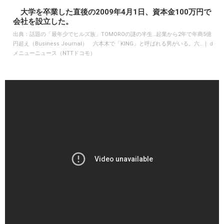
大学を卒業した直後の2009年4月1日、資本金100万円で
会社を設立した。
出典：
話題の「最年少でヒルズ族」TOMOROの謎の半生…起業から2年で年商5億
円超え（Business Journal） 六本木で「KING」と呼ばれる男がいる。六…｜ｄ
メニューニュース（NTTドコモ）