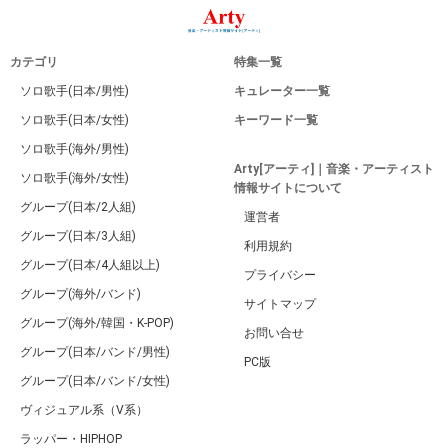
カテゴリ
特集一覧
ソロ歌手(日本/男性)
キュレーター一覧
ソロ歌手(日本/女性)
キーワード一覧
ソロ歌手(海外/男性)
Arty[アーティ]｜音楽・アーティスト
ソロ歌手(海外/女性)
情報サイトについて
グループ(日本/2人組)
運営者
グループ(日本/3人組)
利用規約
グループ(日本/4人組以上)
プライバシー
グループ(海外/バンド)
サイトマップ
グループ(海外/韓国・K-POP)
お問い合せ
グループ(日本/バンド/男性)
PC版
グループ(日本/バンド/女性)
ヴィジュアル系（V系）
ラッパー・HIPHOP