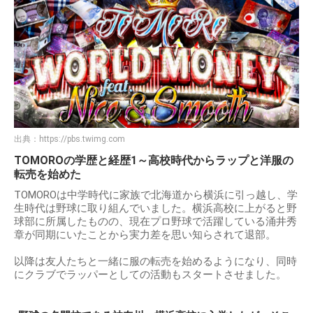
出典：
https://pbs.twimg.com
TOMOROの学歴と経歴1～高校時代からラップと洋服の
転売を始めた
TOMOROは中学時代に家族で北海道から横浜に引っ越し、学
生時代は野球に取り組んでいました。横浜高校に上がると野
球部に所属したものの、現在プロ野球で活躍している涌井秀
章が同期にいたことから実力差を思い知らされて退部。
以降は友人たちと一緒に服の転売を始めるようになり、同時
にクラブでラッパーとしての活動もスタートさせました。