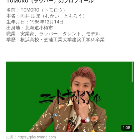
TOMORO（ラッパー）のプロフィール
名前：TOMORO（トモロウ）
本名：向井 朋郎（むかい ともろう）
生年月日：1986年12月14日
出身地：北海道小樽市
職業：実業家、ラッパー、タレント、モデル
学歴：横浜高校・芝浦工業大学建築工学科卒業
出典：
https://pbs.twimg.com