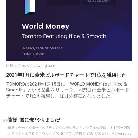
出典：
https://pbs.twimg.com
2021年1月に全米ビルボードチャートで1位を獲得した
TOMOROは2021年1月15日に「WORLD MONEY feat. Nice &
Smooth」という楽曲をリリース。同楽曲は全米ビルボード
チャートで1位を獲得し、注目の存在となりました。
皆様‼️遂に俺‼️やりました‼️
出典：
全米ビルボードの世界シングル配信ランキング第１位獲得！！ | TOMORO
オフィシャルブログ「ウルトラ”令和”バブルブログ YOU KNOW??」Powered by