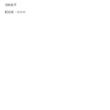
演歌歌手
配信者・ボカロ
音楽家
人気曲・アルバム
テレビ・主題歌
ランキング
Copyright (C) Arty[アーティ]｜音楽・アーティスト情報サイト