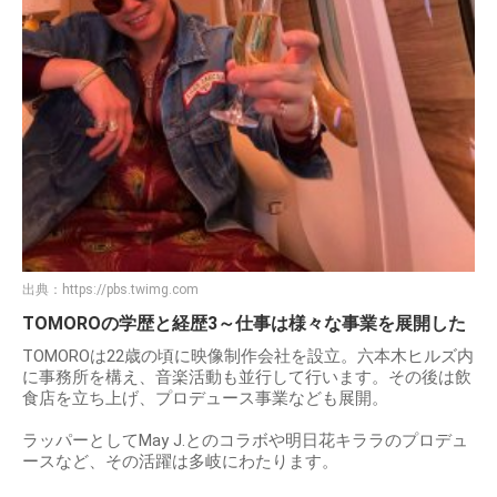
出典：
https://pbs.twimg.com
TOMOROの学歴と経歴3～仕事は様々な事業を展開した
TOMOROは22歳の頃に映像制作会社を設立。六本木ヒルズ内
に事務所を構え、音楽活動も並行して行います。その後は飲
食店を立ち上げ、プロデュース事業なども展開。
ラッパーとしてMay J.とのコラボや明日花キララのプロデュ
ースなど、その活躍は多岐にわたります。