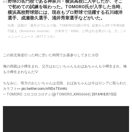
野球の名門校である神奈川・横浜高校に入学したが、そこ
で初めての試練を味わった。TOMORO氏が入学した当時、
横浜高校野球部には、現在もプロ野球で活躍する石川雄洋
選手、成瀬善久選手、涌井秀章選手などがいた。
出典：
話題の「最年少でヒルズ族」TOMOROの謎の半生…起業から2年で年商5億
円超え（Business Journal） 六本木で「KING」と呼ばれる男がいる。六…｜ｄ
メニューニュース（NTTドコモ）
この前北海道行った時に空いた時間でお墓参りしてきたヨ😊
俺の両親は小樽生まれ、父方はおじいちゃんもおばあちゃんも小樽生まれ、俺
も小樽生まれなんだ💡
ちなみに、母方のおじいちゃんは北陸、おばあちゃんは今はロシアに取られた
カラフト👀
pic.twitter.com/nl9DsTEmKc
— TOMORO コロコロコロナ♫ (@TOMORO_KING6666)
2016年8月15日