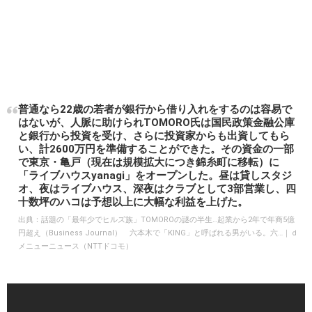
普通なら22歳の若者が銀行から借り入れをするのは容易で
はないが、人脈に助けられTOMORO氏は国民政策金融公庫
と銀行から投資を受け、さらに投資家からも出資してもら
い、計2600万円を準備することができた。その資金の一部
で東京・亀戸（現在は規模拡大につき錦糸町に移転）に
「ライブハウスyanagi」をオープンした。昼は貸しスタジ
オ、夜はライブハウス、深夜はクラブとして3部営業し、四
十数坪のハコは予想以上に大幅な利益を上げた。
出典：
話題の「最年少でヒルズ族」TOMOROの謎の半生…起業から2年で年商5億
円超え（Business Journal） 六本木で「KING」と呼ばれる男がいる。六…｜ｄ
メニューニュース（NTTドコモ）