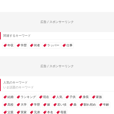
広告 / スポンサーリンク
関連するキーワード
年収
学歴
何者
ラッパー
仕事
広告 / スポンサーリンク
人気のキーワード
いま話題のキーワード
結婚
ランキング
現在
人気
子供
身長
家族
高校
大学
学歴
嫁
若い頃
曲
馴れ初め
年齢
父親
実家
兄弟
本名
母親