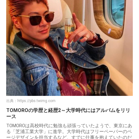
出典：
https://pbs.twimg.com
TOMOROの学歴と経歴2～大学時代にはアルバムをリリ
ース
TOMOROは高校時代に勉強も頑張っていたようで、東京にあ
る「芝浦工業大学」に進学。大学時代はフリーペーパーのペ
ージデザインを担当するなど、すでに仕事を抱えていたのだ