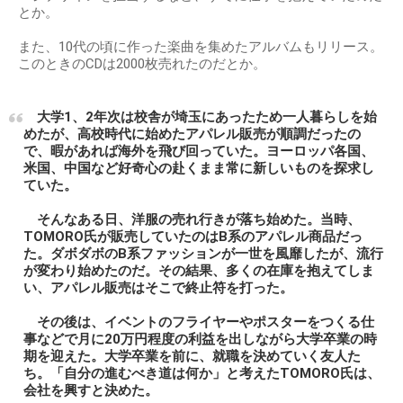
とか。
また、10代の頃に作った楽曲を集めたアルバムもリリース。
このときのCDは2000枚売れたのだとか。
大学1、2年次は校舎が埼玉にあったため一人暮らしを始
めたが、高校時代に始めたアパレル販売が順調だったの
で、暇があれば海外を飛び回っていた。ヨーロッパ各国、
米国、中国など好奇心の赴くまま常に新しいものを探求し
ていた。
そんなある日、洋服の売れ行きが落ち始めた。当時、
TOMORO氏が販売していたのはB系のアパレル商品だっ
た。ダボダボのB系ファッションが一世を風靡したが、流行
が変わり始めたのだ。その結果、多くの在庫を抱えてしま
い、アパレル販売はそこで終止符を打った。
その後は、イベントのフライヤーやポスターをつくる仕
事などで月に20万円程度の利益を出しながら大学卒業の時
期を迎えた。大学卒業を前に、就職を決めていく友人た
ち。「自分の進むべき道は何か」と考えたTOMORO氏は、
会社を興すと決めた。