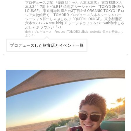
プロデュース店舗 『焼肉朋ちゃん 六本木本店』 東京都港区六
本木3-11-7海上ビルB1F 焼肉店 シーシャバー『TOKYO SHISHA
LOUNGE』 東京都港区麻布台3丁目4−8 ORGANIC TOKYO 1F ロ
シア大使館近く TOMOROプロデュース六本木シーシャバー
シーシャ＆和牛しゃぶしゃぶ『QUEEN LOUNGE』 東京都港区
六本木7-17-24 eisu bldg.3F シーシャカフェ＆バーwith和牛しゃ
ぶしゃぶ ラウンジ『ZE
出典：プロデュース Produce | TOMORO official web site -日本を元気にし
よう！-
プロデュースした飲食店とイベント一覧